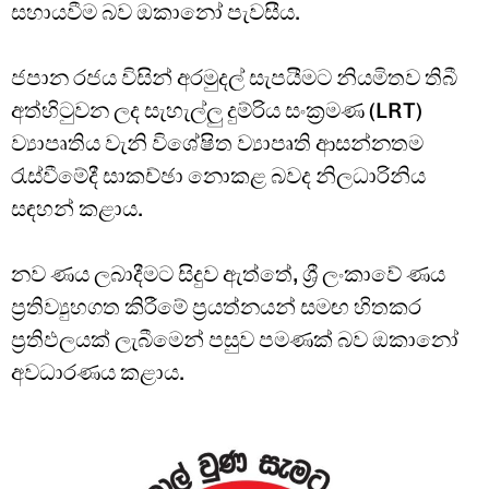
සහායවීම බව ඔකානෝ පැවසීය.
ජපාන රජය විසින් අරමුදල් සැපයීමට නියමිතව තිබී
අත්හිටුවන ලද සැහැල්ලු දුම්රිය සංක්‍රමණ (LRT)
ව්‍යාපෘතිය වැනි විශේෂිත ව්‍යාපෘති ආසන්නතම
රැස්වීමේදී සාකච්ඡා නොකළ බවද නිලධාරිනිය
සඳහන් කළාය.
නව ණය ලබාදීමට සිදුව ඇත්තේ, ශ්‍රී ලංකාවේ ණය
ප්‍රතිව්‍යුහගත කිරීමේ ප්‍රයත්නයන් සමඟ හිතකර
ප්‍රතිඵලයක් ලැබීමෙන් පසුව පමණක් බව ඔකානෝ
අවධාරණය කළාය.