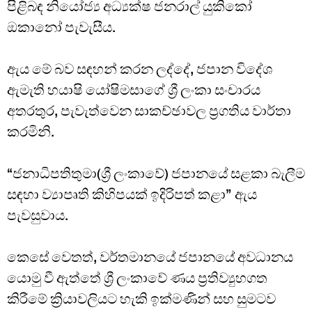
පිළිබඳ නියෝජ්‍ය අධ්‍යක්ෂ ජනරාල් යුකිකෝ
ඔකානෝ පැවැසීය.
ඇය මේ බව සඳහන් කරන ලද්දේ, ජපාන විදේශ
ඇමැති හයාෂි යෝෂිමසාගේ ශ්‍රී ලංකා සංචාරය
අතරතුර, පැවැත්වෙන සාකච්ඡාවල ප්‍රගතිය වාර්තා
කරමිනි.
“ජනාධිපතිතුමා(ශ්‍රී ලංකාවේ) ජපානයේ සළකා බැලීම
සඳහා ව්‍යාපෘති කිහිපයක් ඉදිරිපත් කළා” ඇය
පැවසුවාය.
කෙසේ වෙතත්, වර්තමානයේ ජපානයේ අවධානය
යොමු වී ඇත්තේ ශ්‍රී ලංකාවේ ණය ප්‍රතිව්‍යුහගත
කිරීමේ ක්‍රියාවලියට හැකි ඉක්මණින් සහ සුමටව