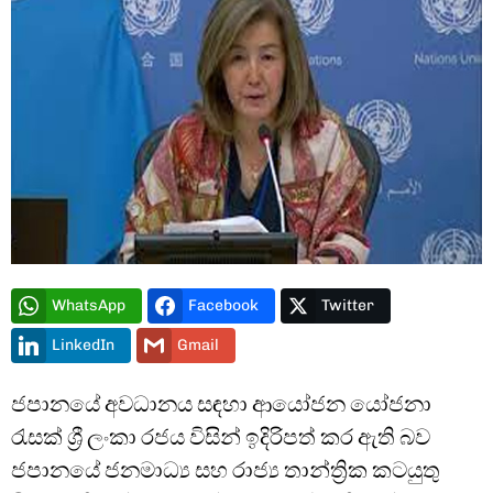
Type and hit enter
WhatsApp
Facebook
Twitter
LinkedIn
Gmail
ජපානයේ අවධානය සඳහා ආයෝජන යෝජනා
රැසක් ශ්‍රී ලංකා රජය විසින් ඉදිරිපත් කර ඇති බව
ජපානයේ ජනමාධ්‍ය සහ රාජ්‍ය තාන්ත්‍රික කටයුතු