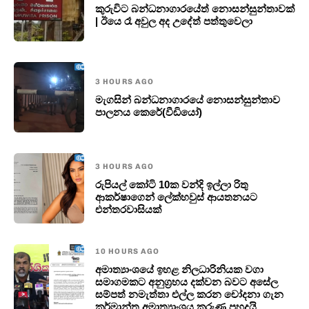
කුරුවිට බන්ධනාගාරයේත් නොසන්සුන්තාවක්
| ඊයෙ රෑ අවුල අද උදේත් පත්තුවෙලා
3 HOURS AGO
මැගසින් බන්ධනාගාරයේ නොසන්සුන්තාව
පාලනය කෙරේ(වීඩියෝ)
3 HOURS AGO
රුපියල් කෝටි 10ක වන්දි ඉල්ලා රිතු
ආකර්ෂාගෙන් ලේක්හවුස් ආයතනයට
එන්තරවාසියක්
10 HOURS AGO
අමාත්‍යාංශයේ ඉහළ නිලධාරිනියක වගා
සමාගමකට අනුග්‍රහය දක්වන බවට අසේල
සම්පත් නමැත්තා එල්ල කරන චෝදනා ගැන
කර්මාන්ත අමාත්‍යාංශය කරුණු පහදයි