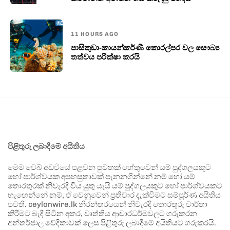
11 HOURS AGO
පාසිකුඩා-කායන්කර්ණී කොරල්පර වල සෞඛ්‍ය
තත්වය පරික්ෂා කරයි
පිළිතුරු ලබාදීමේ අයිතිය
මෙම වෙබ් අඩවියේ පළවන පුවතක් හේතුවෙන් යම් පුද්ගලයකුට
හෝ පාර්ශ්වයක අපහසුතාවක් පැනනගින්නේ නම් හෝ යම්
තොරතුරක් නිවැරදි විය යුතු යැයි යම් පුද්ගලයකුට හෝ පාර්ශ්වයකට
හැඟෙන්නේ නම්, ඒ වෙනුවෙන් ප්‍රතිචාර දැක්වීමට සම්පූර්ණ අයිතිය
පවතී. ceylonwire.lk නිරන්තරයෙන් නිවැරදි තොරතුරු වාර්තා
කිරීමට බැඳී සිටින අතර, වෘත්තීය ආචාරධර්මවලට ගරුකරන
අන්තර්ජාල වේදිකාවක් ලෙස පිළිතුරු ලබාදීමේ අයිතියට ගරුකරයි.