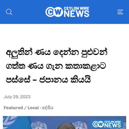
To
nav
අලුතින් ණය දෙන්න පුළුවන්
ගත්ත ණය ගැන කතාකළාට
පස්සේ – ජපානය කියයි
July 29, 2023
Featured
/
Local - දේශිය