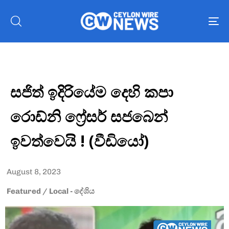
To
nav
සජිත් ඉදිරියේම දෙහි කපා
රොඩ්නි ෆ්‍රේසර් සජබෙන්
ඉවත්වෙයි ! (වීඩියෝ)
August 8, 2023
Featured
/
Local - දේශිය