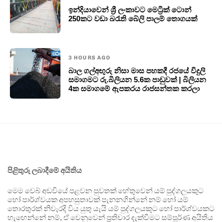
ඉන්දියාවෙන් ශ්‍රී ලංකාවට මෙට්‍රික් ටොන්
250කට වඩා බරැති බේලි පාලම් තොගයක්
3 HOURS AGO
බාල ගල්අඟුරු නිසා මාස පහකදී රජයේ විදුලි
සමාගමට රු.බිලියන 5.6ක පාඩුවක් | බිලියන
4ක සමාගමේ ඇපකරය රාජසන්තක කරලා
පිළිතුරු ලබාදීමේ අයිතිය
මෙම වෙබ් අඩවියේ පළවන පුවතක් හේතුවෙන් යම් පුද්ගලයකුට
හෝ පාර්ශ්වයක අපහසුතාවක් පැනනගින්නේ නම් හෝ යම්
තොරතුරක් නිවැරදි විය යුතු යැයි යම් පුද්ගලයකුට හෝ පාර්ශ්වයකට
හැඟෙන්නේ නම්, ඒ වෙනුවෙන් ප්‍රතිචාර දැක්වීමට සම්පූර්ණ අයිතිය