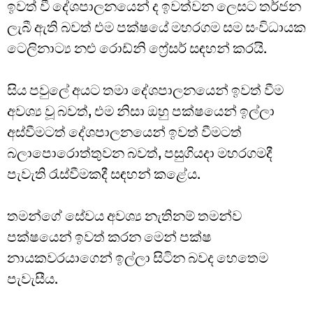
ඉවත් වී දේශපාලනයෙන් ද ඉවත්වන ලෙසට තර්ජන
ලැබී ඇති බවත් එම පක්ෂයේ මහරගම සම සංවිධායක
ටෙලිනාට්‍ය නළු රොඩ්නි ෆ්‍රේසර් සඳහන් කරයි.
සිය පවුලේ අයට තමා දේශපාලනයෙන් ඉවත් වීම
අවශ්‍ය වූ බවත්, එම නිසා ඔහු පක්ෂයෙන් ඉල්ලා
අස්වීමටත් දේශපාලනයෙන් ඉවත් වීමටත්
බලාපොරොත්තුවන බවත්, පසුගියදා මහරගමදී
පැවැති රැස්වීමකදී සඳහන් කළේය.
තමන්ගේ සේවය අවශ්‍ය නැතිනම් තමන්ව
පක්ෂයෙන් ඉවත් කරන මෙන් පක්ෂ
නායකවරයාගෙන් ඉල්ලා සිටින බවද හෙතෙම
පැවැසීය.