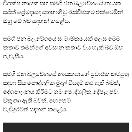
විපක්ෂ නායක සහ සමගි ජන බලවේගයේ නායක
සජිත් ප්‍රේමදාසද සහභාගී වූ රැස්වීමකට එක්වෙමින්
ඔහු මේ බව සඳහන් කළේය.
සමගි ජන බලවේගයේ සාමාජිකයෙක් ලෙස මෙම
කතාව තමන්ගේ අවසාන කතාව විය හැකි බව ඔහු
පැවැසීය.
සමගි ජන බලවේගයේ නායකයාගේ ප්‍රචාරක කටයුතු
සඳහා සිය පෞද්ගලික මුදල් වියදම් කර ඇති බවත්,
දේශපාලනය කිරීමට තම පෞද්ගලික දේපළ පවා
විකුණා ඇති බවත්, හෙතෙම
වැඩිදුරටත් සඳහන් කළේය.