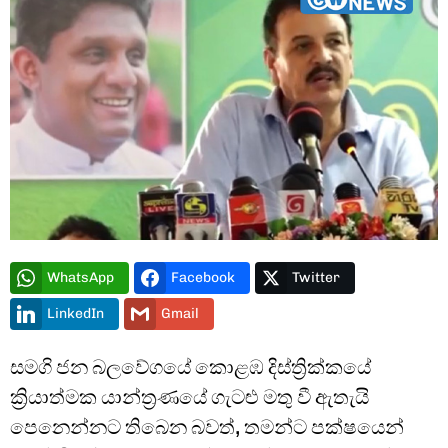
Type and hit enter
WhatsApp
Facebook
Twitter
LinkedIn
Gmail
සමගි ජන බලවේගයේ කොළඹ දිස්ත්‍රික්කයේ
ක්‍රියාත්මක යාන්ත්‍රණයේ ගැටළු මතු වී ඇතැයි
පෙනෙන්නට තිබෙන බවත්, තමන්ට පක්ෂයෙන්