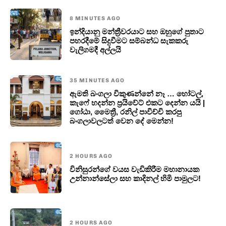
8 MINUTES AGO
ඉන්දියානු මන්ත්‍රීවරයාට සහ ඔහුගේ පුතාට
පහරදීමේ සිදුවීමට සම්බන්ධ සැකකරු
වැලිගමදී අල්ලයි
35 MINUTES AGO
ඇමති බංගලා විකුණන්නේ නෑ … හෝටල්,
කැෆේ හදන්න ප්‍රයිවේට් එකට දෙන්න යයි |
ගෝඨා, මෛත්‍රී, රනිල් පාවිච්චි කරපු
බංගලාවලටත් වෙන දේ මෙන්න!
2 HOURS AGO
විනිසුරන්ගේ වයස වැඩිකිරීම මහානායක
උන්නාන්සේලා සහ කාදිනල් හිමි පාමුලට!
2 HOURS AGO