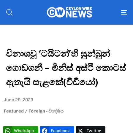
To
nav
විනාශවූ ‘ටයිටන්’හි සුන්බුන්
ගොඩගනී – මිනිස් අස්ථි කොටස්
ඇතැයි සැළකේ(වීඩියෝ)
June 29, 2023
Featured
/
Foreign - විදේශිය
WhatsApp
Facebook
Twitter