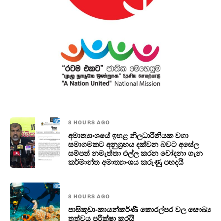
8 HOURS AGO
අමාත්‍යාංශයේ ඉහළ නිලධාරිනියක වගා
සමාගමකට අනුග්‍රහය දක්වන බවට අසේල
සම්පත් නමැත්තා එල්ල කරන චෝදනා ගැන
කර්මාන්ත අමාත්‍යාංශය කරුණු පහදයි
8 HOURS AGO
පාසිකුඩා-කායන්කර්ණී කොරල්පර වල සෞඛ්‍ය
තත්වය පරික්ෂා කරයි