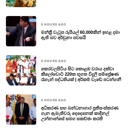
8 HOURS AGO
මන්ත්‍රී වැටුප රුපියල් 60,000කින් ඉහළ දමා
ඇති බව අර්චුනා පවසයි
9 HOURS AGO
කෙරවලපිටිය සිට කොළඹ වරාය දක්වා
කිලෝවොට් 220ක භූගත විදුලි සම්ප්‍රේෂණ
රැහැන් පද්ධතියක් | අර්කම් වැඩේ පටන්ගනී
9 HOURS AGO
අධිකරණ සහ බන්ධනාගාර ප්‍රතිසංස්කරණ
ගැන ඇමැතිවරු දෙදෙනෙක් කාදිනල්
උන්නාන්සේ සමග සකච්ඡා කරති