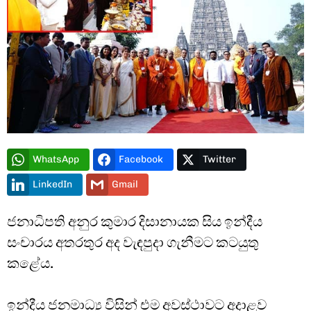
WhatsApp
Facebook
Twitter
LinkedIn
Gmail
ජනාධිපති අනුර කුමාර දිසානායක සිය ඉන්දීය
සංචාරය අතරතුර අද වැඳපුදා ගැනීමට කටයුතු
කළේය.
Type and hit enter
ඉන්දීය ජනමාධ්‍ය විසින් එම අවස්ථාවට අදාළව