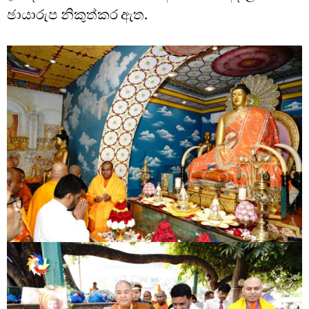
ඡායාරුප නිකුත්කර ඇත.