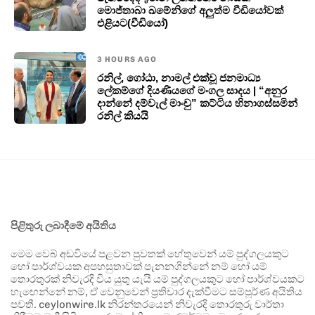
මොජ්තාබා ඛමේනිගේ අලුත්ම වීඩියෝවක්
එළියට(වීඩියෝ)
3 HOURS AGO
රනිල්, ගෝඨා, නාමල් එක්වූ ජනමාධ්‍ය
ලේකම්ගේ දියණියගේ මංගල සාදය | “අනුර
දාන්නේ දම්වැල් මාංචු” කට්ටිය හිනාගස්සමින්
රනිල් කියයි
පිළිතුරු ලබාදීමේ අයිතිය
මෙම වෙබ් අඩවියේ පළවන පුවතක් හේතුවෙන් යම් පුද්ගලයකුට
හෝ පාර්ශ්වයක අපහසුතාවක් පැනනගින්නේ නම් හෝ යම්
තොරතුරක් නිවැරදි විය යුතු යැයි යම් පුද්ගලයකුට හෝ පාර්ශ්වයකට
හැඟෙන්නේ නම්, ඒ වෙනුවෙන් ප්‍රතිචාර දැක්වීමට සම්පූර්ණ අයිතිය
පවතී. ceylonwire.lk නිරන්තරයෙන් නිවැරදි තොරතුරු වාර්තා