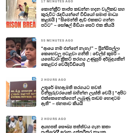
17 MINUTES AGO
කොන්ක්‍රීට් තාප්ප කඩන්න හදන වැලිකඩ සහ
කුරුවිට රැඳවියන්ගේ වීඩියෝ සමාජ මාධ්‍ය
කළඹයි | “සිමෙන්ති ඇඩ් එකකට ගන්න
පට්ට” – සෝෂල් මීඩියා සෙට් එක කියයි
55 MINUTES AGO
“ආයෙ නම් එන්නේ නැහැ!” – ප්‍රින්සිපල්ලා
කෙහෙවලු පටළවා ගනිති : වේල්ස් කුමරි –
යශෝධරා ක්‍රිකට් තරගය උණුසුම් අර්බුදයකින්
කෙළවර වෙයි(වීඩියෝ)
2 HOURS AGO
උතුරේ මහඇමති තරගයට තවත්
විනිසුරුවරයෙක් බහින්න ලෑස්ති වෙයි | “අපිට
එක්කෙනෙක්ගෙන් ලැබුණු පාඩම හොඳටම
ඇති” – ජනතාව කියයි
2 HOURS AGO
අයහපත් සෞඛ්‍ය තත්ත්වය ගැන කතා
පැතිරෙද්දී ඉරාන උත්තරීතර නායක