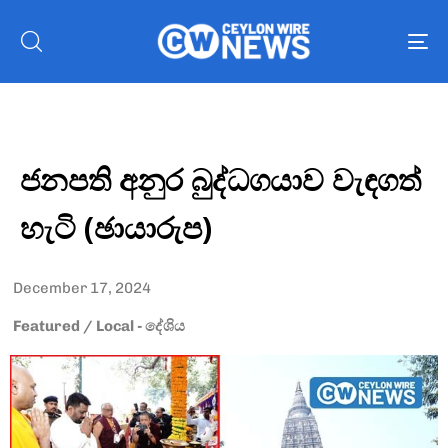
To
nav
ජනපති අනුර බුද්ධගයාව වැඳගත්
හැටි (ඡායාරුප)
December 17, 2024
Featured
/
Local - දේශිය