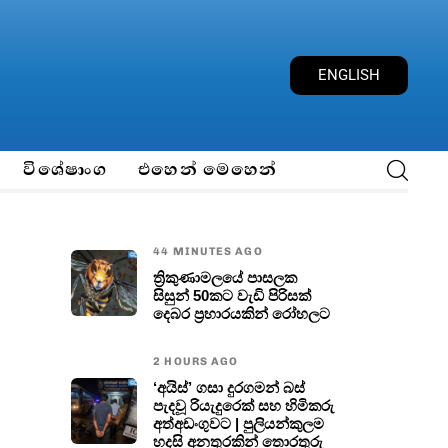
E
N
G
L
I
S
H
විශේෂාංග
එහෙන් මෙහෙන්
44 MINUTES AGO
ත්‍රිකුණාමලයේ පාසලක
සිසුන් 50කට වැඩි පිරිසක්
දෙබර ප්‍රහාරයකින් රෝහලට
2 HOURS AGO
‘අයිස්’ ගසා දුරගමන් බස්
පැදවූ රියැදුරෙක් සහ හිමිකරු
අත්අඩංගුවට | පුලියන්කුලම
හදසි අනතුරකින් තොරතුරු