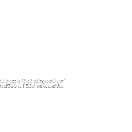
ිය යුතු යැයි යම් පුද්ගලයකුට හෝ
 කිරීමට බැඳී සිටින අතර, වෘත්තීය