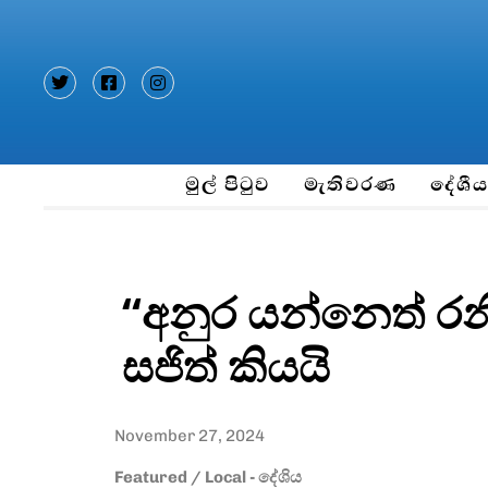
Type and hit enter
මුල් පිටුව
මැතිවරණ
දේශී
“අනුර යන්නෙත් රන
සජිත් කියයි
November 27, 2024
Featured
/
Local - දේශිය