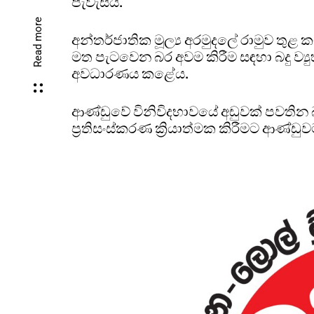
පැවැසීය.
Read more
අන්තර්ජාතික මූල්‍ය අරමුදලේ රාමුව ත
මත පැටවෙන බර අවම කිරීම සඳහා බදු ව්‍යු
අවධාරණය කළේය.
ආණ්ඩුවේ විනිවිදභාවයේ අඩුවක් පවතින 
ප්‍රතිසංස්කරණ ක්‍රියාත්මක කිරීමට ආ