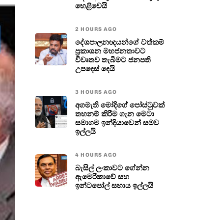
හෙළිවෙයි
2 HOURS AGO
දේශපාලනඥයන්ගේ වත්කම්
ප්‍රකාශන මහජනතාවට
විවෘතව තැබීමට ජනපති
උපදෙස් දෙයි
3 HOURS AGO
අගමැති මෝදිගේ පෝස්ටුවක්
තහනම් කිරීම ගැන මෙටා
සමාගම ඉන්දියාවෙන් සමව
ඉල්ලයි
4 HOURS AGO
බැසිල් ලංකාවට ගේන්න
ඇමෙරිකාවේ සහ
ඉන්ටපෝල් සහාය ඉල්ලයි