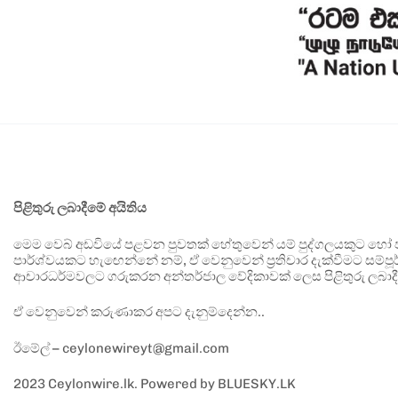
පිළිතුරු ලබාදීමේ අයිතිය
මෙම වෙබ් අඩවියේ පළවන පුවතක් හේතුවෙන් යම් පුද්ගලයකුට හෝ පා
පාර්ශ්වයකට හැඟෙන්නේ නම්, ඒ වෙනුවෙන් ප්‍රතිචාර දැක්වීමට සම්පූර
ආචාරධර්මවලට ගරුකරන අන්තර්ජාල වේදිකාවක් ලෙස පිළිතුරු ලබාදී
ඒ වෙනුවෙන් කරුණාකර අපට දැනුම්දෙන්න..
ඊමේල් – ceylonewireyt@gmail.com
2023 Ceylonwire.lk. Powered by BLUESKY.LK