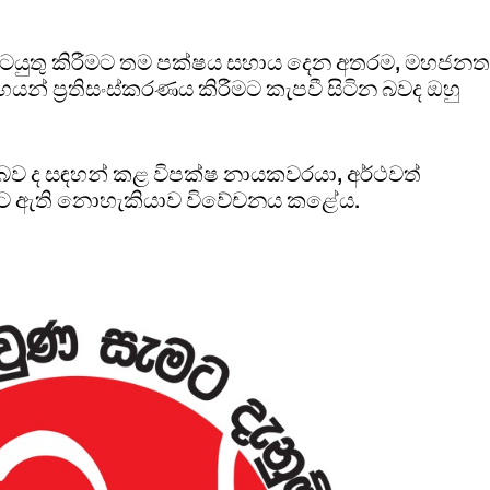
ුළ කටයුතු කිරීමට තම පක්ෂය සහාය දෙන අතරම, මහජන
හයන් ප්‍රතිසංස්කරණය කිරීමට කැපවී සිටින බවද ඔහු
බව ද සඳහන් කළ විපක්ෂ නායකවරයා, අර්ථවත්
ණ්ඩුවට ඇති නොහැකියාව විවේචනය කළේය.