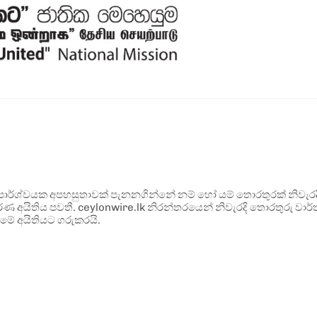
ර්ශ්වයක අපහසුතාවක් පැනනගින්නේ නම් හෝ යම් තොරතුරක් නිවැරදි ව
්ණ අයිතිය පවතී. ceylonwire.lk නිරන්තරයෙන් නිවැරදි තොරතුරු වාර්තා
මේ අයිතියට ගරුකරයි.