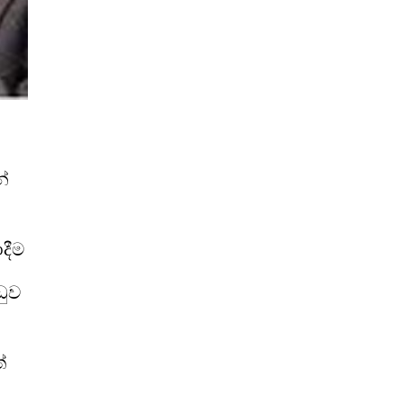
්
දීම
ඩුව
්