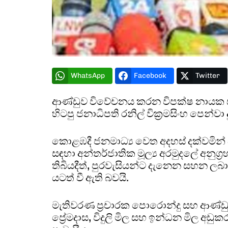
WhatsApp
Facebook
Twitter
ආණ්ඩුව විවේචනය කරන විපක්ෂ නායක ස
හිටපු ජනාධිපති රනිල් වික්‍රමසිංහ පෙන්
කොළඹදී ජනමාධ්‍ය වෙත අදහස් දක්වමින් සජ
සඳහා අන්තර්ජාතික මූල්‍ය අරමුදලේ අනුග්
තිබියදීත්, පුරවැසියන්ට දැනෙන සහන 
යටත් වී ඇති බවයි.
මැතිවරණ ප්‍රචාරක පොරොන්දු සහ ආණ්ඩුවේ
ප්‍රේමදාස, විදුලි මිල සහ ඉන්ධන මිල අ