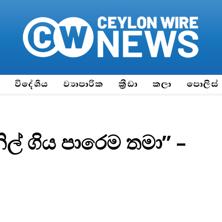
ය
විදේශීය
ව්‍යාපාරික
ක්‍රීඩා
කලා
පොලිස්
ිල් ගිය පාරෙම තමා” –