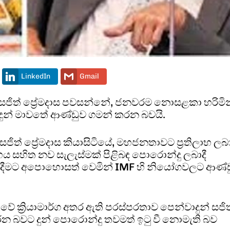
LinkedIn
Gmail
ජිත් ප්‍රේමදාස පවසන්නේ, ජනවරම නොසළකා හරිමින
වා දුන් මාවතේ ආණ්ඩුව ගමන් කරන බවයි.
ිත් ප්‍රේමදාස කියාසිටියේ, මහජනතාවට ප්‍රතිලාභ ලබා
‍රහය සහිත නව සැලැස්මක් පිළිබඳ පොරොන්දු ලබාදී
ලබාදීමට අපොහොසත් වෙමින් IMF හි නියෝගවලට ආණ්
 ක්‍රියාමාර්ග අතර ඇති පරස්පරතාව පෙන්වාදුන් සජිත
ඩුකරන බවට දුන් පොරොන්දු තවමත් ඉටු වී නොමැති බව