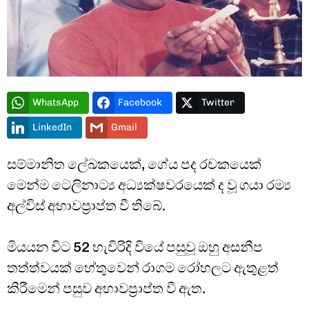
Type and hit enter
WhatsApp
Facebook
Twitter
LinkedIn
Gmail
සම්මානිත ලේඛකයෙක්, ගේය පද රචකයෙක්
මෙන්ම ටෙලිනාට්‍ය අධ්‍යක්ෂවරයෙක් ද වූ ගයා රම්‍ය
අල්විස් අභාවප්‍රාප්ත වී තිබේ.
මියයන විට 52 හැවිරිදි වියේ පසුවූ ඔහු අසනීප
තත්ත්වයක් හේතුවෙන් රාගම රෝහලට ඇතුළත්
කිරීමෙන් පසුව අභාවප්‍රාප්ත වී ඇත.