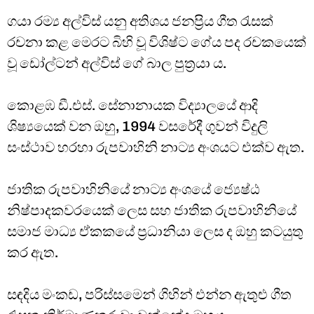
ගයා රම්‍ය අල්විස් යනු අතිශය ජනප්‍රිය ගීත රැසක්
රචනා කළ මෙරට බිහි වූ විශිෂ්ට ගේය පද රචකයෙක්
වූ ඩෝල්ටන් අල්විස් ගේ බාල පුත්‍රයා ය.
කොළඹ ඩී.එස්. සේනානායක විද්‍යාලයේ ආදි
ශිෂ්‍යයෙක් වන ඔහු, 1994 වසරේදී ගුවන් විදුලි
සංස්ථාව හරහා රුපවාහිනි නාට්‍ය අංශයට එක්ව ඇත.
ජාතික රුපවාහිනියේ නාට්‍ය අංශයේ ජ්‍යෙෂ්ඨ
නිෂ්පාදකවරයෙක් ලෙස සහ ජාතික රුපවාහිනියේ
සමාජ මාධ්‍ය ඒකකයේ ප්‍රධානියා ලෙස ද ඔහු කටයුතු
කර ඇත.
සඳදිය මංකඩ, පරිස්සමෙන් ගිහින් එන්න ඇතුළු ගීත