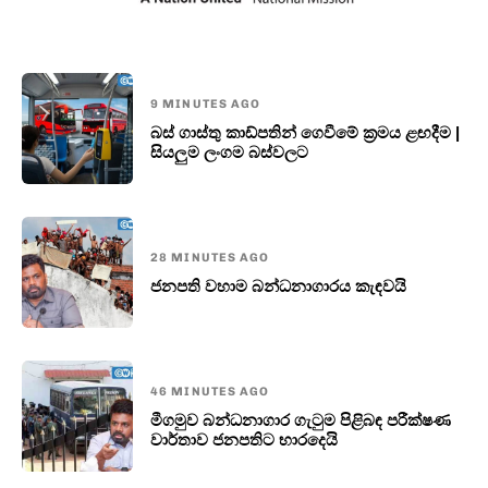
9 MINUTES AGO
බස් ගාස්තු කාඩ්පතින් ගෙවීමේ ක්‍රමය ළඟදීම |
සියලුම ලංගම බස්වලට
28 MINUTES AGO
ජනපති වහාම බන්ධනාගාරය කැඳවයි
46 MINUTES AGO
මීගමුව බන්ධනාගාර ගැටුම පිළිබඳ පරීක්ෂණ
වාර්තාව ජනපතිට භාරදෙයි