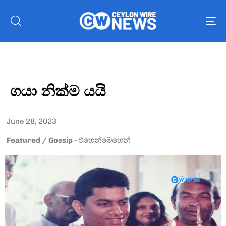
To
nav
ගයා නික්ම යයි
June 28, 2023
Featured
/
Gossip - එහෙන්මෙහෙන්