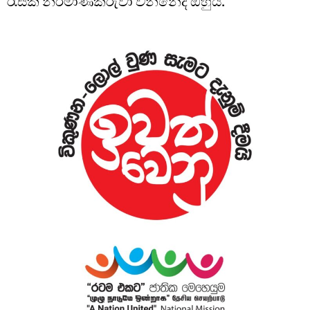
රැසක නිර්මාණකරුවා වන්නේද ඔහුය.