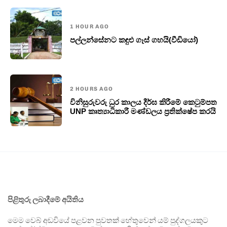
1 HOUR AGO
පල්ලන්සේනට කඳුළු ගෑස් ගහයි(වීඩියෝ)
2 HOURS AGO
විනිසුරුවරු ධුර කාලය දීර්ඝ කිරීමේ කෙටුම්පත
UNP කෘත්‍යාධිකාරී මණ්ඩලය ප්‍රතික්ෂේප කරයි
පිළිතුරු ලබාදීමේ අයිතිය
මෙම වෙබ් අඩවියේ පළවන පුවතක් හේතුවෙන් යම් පුද්ගලයකුට