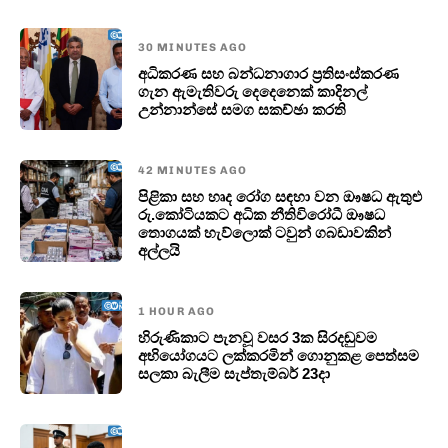
30 MINUTES AGO
අධිකරණ සහ බන්ධනාගාර ප්‍රතිසංස්කරණ
ගැන ඇමැතිවරු දෙදෙනෙක් කාදිනල්
උන්නාන්සේ සමග සකච්ඡා කරති
42 MINUTES AGO
පිළිකා සහ හෘද රෝග සඳහා වන ඖෂධ ඇතුළු
රු.කෝටියකට අධික නීතිවිරෝධී ඖෂධ
තොගයක් හැව්ලොක් ටවුන් ගබඩාවකින්
අල්ලයි
1 HOUR AGO
හිරුණිකාට පැනවූ වසර 3ක සිරදඬුවම
අභියෝගයට ලක්කරමින් ගොනුකළ පෙත්සම
සලකා බැලීම සැප්තැම්බර් 23දා