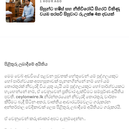
1 HOUR AGO
සිසුන්ට හෂීස් සහ නීතිවිරෝධී සිගරට් විකිණූ
වයඹ සරසවි සිසුවාට රු.ලක්ෂ 4ක දඩයක්
පිළිතුරු ලබාදීමේ අයිතිය
මෙම වෙබ් අඩවියේ පළවන පුවතක් හේතුවෙන් යම් පුද්ගලයකුට
හෝ පාර්ශ්වයක අපහසුතාවක් පැනනගින්නේ නම් හෝ යම්
තොරතුරක් නිවැරදි විය යුතු යැයි යම් පුද්ගලයකුට හෝ පාර්ශ්වයකට
හැඟෙන්නේ නම්, ඒ වෙනුවෙන් ප්‍රතිචාර දැක්වීමට සම්පූර්ණ අයිතිය
පවතී. ceylonwire.lk නිරන්තරයෙන් නිවැරදි තොරතුරු වාර්තා
කිරීමට බැඳී සිටින අතර, වෘත්තීය ආචාරධර්මවලට ගරුකරන
අන්තර්ජාල වේදිකාවක් ලෙස පිළිතුරු ලබාදීමේ අයිතියට ගරුකරයි.
ඒ වෙනුවෙන් කරුණාකර අපට දැනුම්දෙන්න..