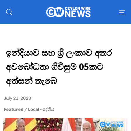
To
nav
ඉන්දියාව සහ ශ්‍රී ලංකාව අතර
අවබෝධතා ගිවිසුම් 05කට
අත්සන් තැබේ
July 21, 2023
Featured
/
Local - දේශිය
Type and hit enter