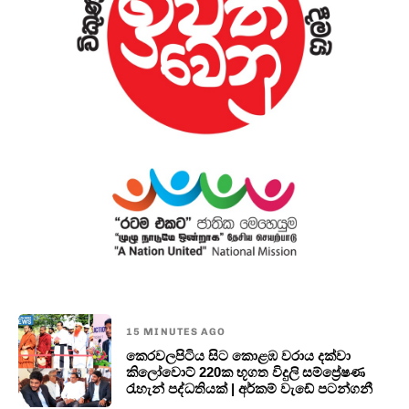
15 MINUTES AGO
කෙරවලපිටිය සිට කොළඹ වරාය දක්වා
කිලෝවොට් 220ක භූගත විදුලි සම්ප්‍රේෂණ
රැහැන් පද්ධතියක් | අර්කම් වැඩේ පටන්ගනී