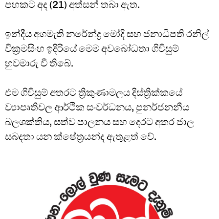
පහකට අද (21) අත්සන් තබා ඇත.
ඉන්දීය අගමැති නරේන්ද්‍ර මෝදි සහ ජනාධිපති රනිල්
වික්‍රමසිංහ ඉදිරියේ මෙම අවබෝධතා ගිවිසුම්
හුවමාරු වී තිබේ.
එම ගිවිසුම් අතරට ත්‍රිකුණාමලය දිස්ත්‍රික්කයේ
ව්‍යාපෘතිවල ආර්ථික සංවර්ධනය, පුනර්ජනනීය
බලශක්තිය, සත්ව පාලනය සහ දෙරට අතර ජාල
සබදතා යන ක්ෂේත්‍රයන්ද ඇතුළත් වේ.