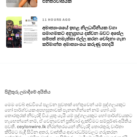
එන්තරවාසියක්
11 HOURS AGO
අමාත්‍යාංශයේ ඉහළ නිලධාරිනියක වගා
සමාගමකට අනුග්‍රහය දක්වන බවට අසේල
සම්පත් නමැත්තා එල්ල කරන චෝදනා ගැන
කර්මාන්ත අමාත්‍යාංශය කරුණු පහදයි
පිළිතුරු ලබාදීමේ අයිතිය
මෙම වෙබ් අඩවියේ පළවන පුවතක් හේතුවෙන් යම් පුද්ගලයකුට
හෝ පාර්ශ්වයක අපහසුතාවක් පැනනගින්නේ නම් හෝ යම්
තොරතුරක් නිවැරදි විය යුතු යැයි යම් පුද්ගලයකුට හෝ පාර්ශ්වයකට
හැඟෙන්නේ නම්, ඒ වෙනුවෙන් ප්‍රතිචාර දැක්වීමට සම්පූර්ණ අයිතිය
පවතී. ceylonwire.lk නිරන්තරයෙන් නිවැරදි තොරතුරු වාර්තා
කිරීමට බැඳී සිටින අතර, වෘත්තීය ආචාරධර්මවලට ගරුකරන