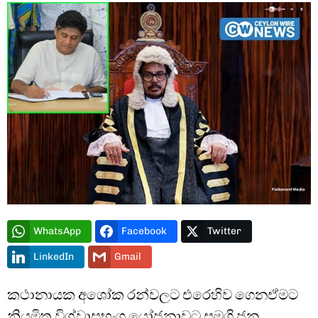
Type and hit enter
WhatsApp
Facebook
Twitter
LinkedIn
Gmail
කථානායක අශෝක රන්වලට එරෙහිව ගෙනඒමට
නියමිත විශ්වාසභංග යෝජනාවට සමගි ජන