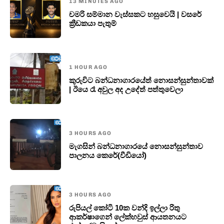
13 MINUTES AGO
චමරි සම්මාන වැස්සකට හසුවෙයි | වසරේ
ක්‍රීඩකයා පැතුම්
1 HOUR AGO
කුරුවිට බන්ධනාගාරයේත් නොසන්සුන්තාවක්
| ඊයෙ රෑ අවුල අද උදේත් පත්තුවෙලා
3 HOURS AGO
මැගසින් බන්ධනාගාරයේ නොසන්සුන්තාව
පාලනය කෙරේ(වීඩියෝ)
3 HOURS AGO
රුපියල් කෝටි 10ක වන්දි ඉල්ලා රිතු
ආකර්ෂාගෙන් ලේක්හවුස් ආයතනයට