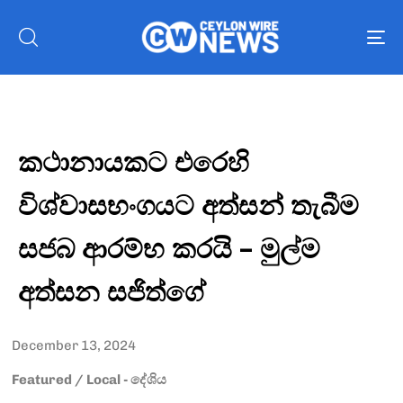
To
nav
කථානායකට එරෙහි
විශ්වාසභංගයට අත්සන් තැබීම
සජබ ආරම්භ කරයි – මුල්ම
අත්සන සජිත්ගේ
December 13, 2024
Featured
/
Local - දේශිය