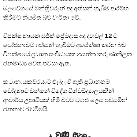
බලවේගයේ මන්ත්‍රීවරුන් අද අත්සන් තැබීම ආරම්භ
කිරීමට නියමිත බව වාර්තා වේ.
විපක්ෂ නායක සජිත් ප්‍රේමදාස අද දහවල් 12 ට
යෝජනාවට අත්සන් තැබීමට අපේක්ෂා කරන බව
විපක්ෂයේ ප්‍රධාන සංවිධායක ගයන්ත කරුණාතිලක
ජනමාධ්‍ය වෙත පවසා ඇත.
කථානායකවරයාට එල්ල වී ඇති ප්‍රධානතම
චෝදනාව වන්නේ විදේශ විශ්වවිද්‍යාලයකින්
ආචාර්ය උපාධියක් හිමි බවට ව්‍යාජ ලෙස පවසමින්
ජනතාව රැවටීමයි.