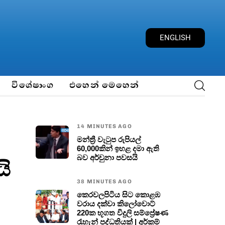
E
N
G
L
I
S
H
විශේෂාංග
එහෙන් මෙහෙන්
14 MINUTES AGO
මන්ත්‍රී වැටුප රුපියල්
60,000කින් ඉහළ දමා ඇති
බව අර්චුනා පවසයි
ි
38 MINUTES AGO
කෙරවලපිටිය සිට කොළඹ
වරාය දක්වා කිලෝවොට්
220ක භූගත විදුලි සම්ප්‍රේෂණ
රැහැන් පද්ධතියක් | අර්කම්