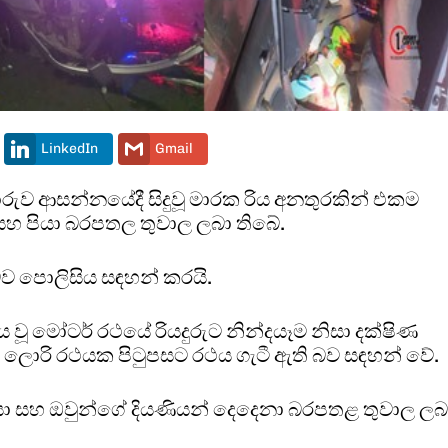
LinkedIn
Gmail
ාරුව ආසන්නයේදී සිදුවූ මාරක රිය අනතුරකින් එකම
සහ පියා බරපතල තුවාල ලබා තිබේ.
ි බව පොලිසිය සඳහන් කරයි.
වූ මෝටර් රථයේ රියදුරුට නින්දයෑම නිසා දක්ෂිණ
ූ ලොරි රථයක පිටුපසට රථය ගැටී ඇති බව සඳහන් වේ.
යා සහ ඔවුන්ගේ දියණියන් දෙදෙනා බරපතළ තුවාල ලබ