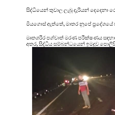
සිද්ධියෙන් තුවාල ලැබූ දැරියන් දෙදෙනා
මියගොස් ඇත්තේ, මාතර නූපේ ප්‍රදේශයේ පද
මෘතශරීර පශ්චාත් මරණ පරීක්ෂණය සඳහා
අතර, සිද්ධිය සම්බන්ධයෙන් ඉමදුව පොලිස