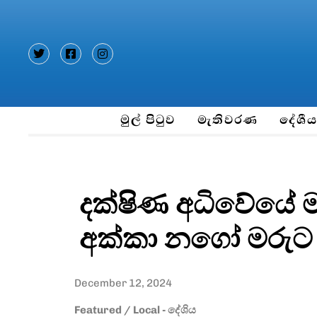
Type and hit enter
මුල් පිටුව
මැතිවරණ
දේශී
දක්ෂිණ අධිවේයේ 
අක්කා නගෝ මරුට 
December 12, 2024
Featured
/
Local - දේශිය