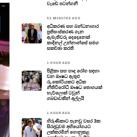
වැඩේ පටන්ගනී
53 MINUTES AGO
අධිකරණ සහ බන්ධනාගාර
ප්‍රතිසංස්කරණ ගැන
ඇමැතිවරු දෙදෙනෙක්
කාදිනල් උන්නාන්සේ සමග
සකච්ඡා කරති
1 HOUR AGO
පිළිකා සහ හෘද රෝග සඳහා
වන ඖෂධ ඇතුළු
රු.කෝටියකට අධික
නීතිවිරෝධී ඖෂධ තොගයක්
හැව්ලොක් ටවුන්
ගබඩාවකින් අල්ලයි
1 HOUR AGO
හිරුණිකාට පැනවූ වසර 3ක
සිරදඬුවම අභියෝගයට
ලක්කරමින් ගොනුකළ