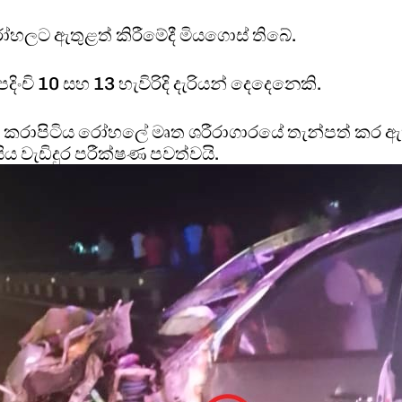
 රෝහලට ඇතුළත් කිරීමේදී මියගොස් තිබේ.
ිංචි 10 සහ 13 හැවිරිදි දැරියන් දෙදෙනෙකි.
 කරාපිටිය රෝහලේ මෘත ශරීරාගාරයේ තැන්පත් කර ඇ
ිය වැඩිදුර පරීක්ෂණ පවත්වයි.