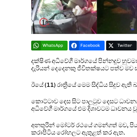
WhatsApp
Facebook
Twitter
දක්ෂිණ අධිවේගී මාර්ගයේ පින්නදූව හුවම
දැරියන් දෙදෙනකු ජීවිතක්ෂයට පත්ව මව 
ඊයේ (11) රාත්‍රියේ මෙම සිද්ධිය සිදුව ඇත
කොට්ටාව දෙස සිට පාලටුව දෙසට ධාවනය 
අධිවේගී මාර්ගයේ එම දිශාවටම ධාවනය ව
අනතුරින් මෝටර් රථයේ ගමන්ගත් මව, පි
කරාපිටිය රෝහලට ඇතුළත් කර ඇත.