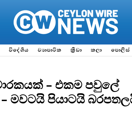
ය
විදේශීය
ව්‍යාපාරික
ක්‍රීඩා
කලා
පොලිස්
මාරකයක් – එකම පවුලේ
– මවටයි පියාටයි බරපතලය