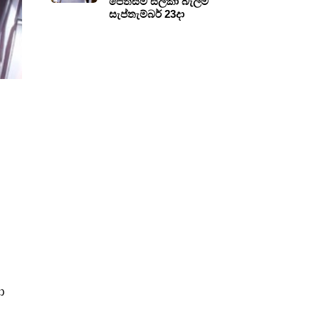
පෙත්සම සලකා බැලීම
සැප්තැම්බර් 23දා
ා