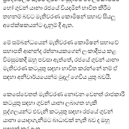
හෝ ගුවන් යානා රජයේ වියදමින් භාවිත කිරීම
තහනම් බවට මැතිවරණ කොමිෂන් සභාව සියලු
අපේක්ෂකයන්ට දැනුම් දී ඇත.
මේ සම්බන්ධයෙන් මැතිවරණ කොමිෂන් සභාවේ
සභාපති ආනන්ද රත්නායකගෙන් ලංකාදීපය කළ
විමසුමකදී ඔහු පවසා ඇත්තේ, රජයේ ගුවන් යානා
මැතිවරණ කටයුතු සඳහා භාවිත කරන්නේ නම් ඒ
සඳහා අනිවාර්යයෙන්ම මුදල් ගෙවිය යුතු බවයි.
කෙසේවෙතත් මැතිවරණ නොවන වෙනත් රාජකාරී
කටයුතු සඳහා ගුවන් යානා ලබාගත හැකි
පුද්ගලයන්ට එවැනි කටයුතු සඳහා රජයේ ගුවන්
යානා යොදාගැනීමට බාධාවක් නැති බව ද ඔහු
සඳහන් කර ඇත.