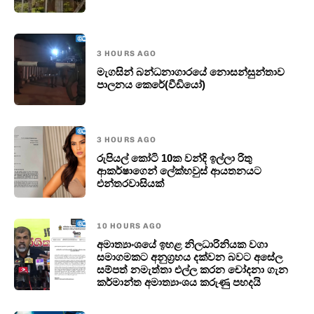
3 HOURS AGO
මැගසින් බන්ධනාගාරයේ නොසන්සුන්තාව
පාලනය කෙරේ(වීඩියෝ)
3 HOURS AGO
රුපියල් කෝටි 10ක වන්දි ඉල්ලා රිතු
ආකර්ෂාගෙන් ලේක්හවුස් ආයතනයට
එන්තරවාසියක්
10 HOURS AGO
අමාත්‍යාංශයේ ඉහළ නිලධාරිනියක වගා
සමාගමකට අනුග්‍රහය දක්වන බවට අසේල
සම්පත් නමැත්තා එල්ල කරන චෝදනා ගැන
කර්මාන්ත අමාත්‍යාංශය කරුණු පහදයි