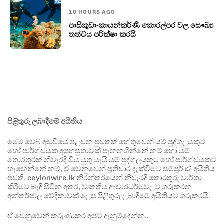
10 HOURS AGO
පාසිකුඩා-කායන්කර්ණී කොරල්පර වල සෞඛ්‍ය
තත්වය පරික්ෂා කරයි
පිළිතුරු ලබාදීමේ අයිතිය
මෙම වෙබ් අඩවියේ පළවන පුවතක් හේතුවෙන් යම් පුද්ගලයකුට
හෝ පාර්ශ්වයක අපහසුතාවක් පැනනගින්නේ නම් හෝ යම්
තොරතුරක් නිවැරදි විය යුතු යැයි යම් පුද්ගලයකුට හෝ පාර්ශ්වයකට
හැඟෙන්නේ නම්, ඒ වෙනුවෙන් ප්‍රතිචාර දැක්වීමට සම්පූර්ණ අයිතිය
පවතී. ceylonwire.lk නිරන්තරයෙන් නිවැරදි තොරතුරු වාර්තා
කිරීමට බැඳී සිටින අතර, වෘත්තීය ආචාරධර්මවලට ගරුකරන
අන්තර්ජාල වේදිකාවක් ලෙස පිළිතුරු ලබාදීමේ අයිතියට ගරුකරයි.
ඒ වෙනුවෙන් කරුණාකර අපට දැනුම්දෙන්න..