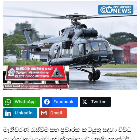
Type and hit enter
WhatsApp
Facebook
Twitter
LinkedIn
Gmail
මැතිවරණ රැස්වීම් සහ ප්‍රචාරක කටයුතු සඳහා විවිධ
ප්‍රදේශවලට යෑමට ගුවන් හමුදාවේ හෙලිකොප්ටර්