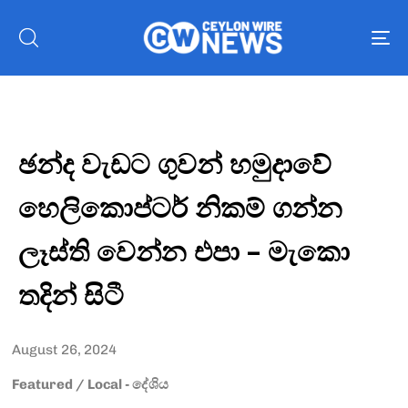
To
nav
ඡන්ද වැඩට ගුවන් හමුදාවේ
හෙලිකොප්ටර් නිකම් ගන්න
ලෑස්ති වෙන්න එපා – මැකො
තදින් සිටී
August 26, 2024
Featured
/
Local - දේශිය