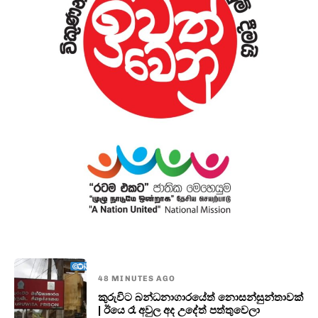
48 MINUTES AGO
කුරුවිට බන්ධනාගාරයේත් නොසන්සුන්තාවක්
| ඊයෙ රෑ අවුල අද උදේත් පත්තුවෙලා