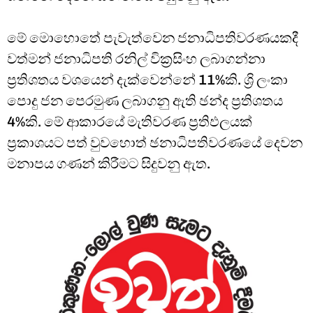
මේ මොහොතේ පැවැත්වෙන ජනාධිපතිවරණයකදී
වත්මන් ජනාධිපති රනිල් වික්‍රසිංහ ලබාගන්නා
ප්‍රතිශතය වශයෙන් දැක්වෙන්නේ 11%කි. ශ්‍රි ලංකා
පොදු ජන පෙරමුණ ලබාගනු ඇති ඡන්ද ප්‍රතිශතය
4%කි. මේ ආකාරයේ මැතිවරණ ප්‍රතිඵලයක්
ප්‍රකාශයට පත් වුවහොත් ඡනාධිපතිවරණයේ දෙවන
මනාපය ගණන් කිරීමට සිදුවනු ඇත.