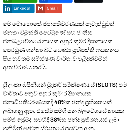
LinkedIn
Gmail
මේ මොහොතේ ජනපතිවරණයක් පැවැත්වුවත්
ජනතා විමුක්ති පෙරමුණේ සහ ජාතික
ජනබලවේගයේ නායක අනුර කුමර දිසානායක
පෙරමුණ ගන්නා බව සෞඛ්‍ය ප්‍රතිපත්ති ආයතනය
සිය නවතම සමීක්ෂණ වාර්තාව එළිදක්වමින්
අනාවරණය කරයි.
ශ්‍රී ලංකා ඔපීනියන් ට්‍රැකර් සමීක්ෂණයේ (SLOTS) එම
වාර්තාව අනූව අනුර කුමාර දිසානයක
ජනාධිපතිවරණයකදී 48%ක ඡන්ද ප්‍රතිශතයක්
ලබාගනු ඇත. එසේම සමගි ජන බලවේගයේ නායක
සජිත් ප්‍රේමදාසඑහිදී 38%ක ඡන්ද ප්‍රතිශතයක් ලබා
ගනිමින් දෙවන ස්ථානයේ පසුවනු ඇත.