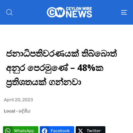
To
nav
ජනාධිපතිවරණයක් තිබ්බොත්
අනුර පෙරමුණේ – 48%ක
ප්‍රතිශතයක් ගන්නවා
April 20, 2023
Local - දේශිය
Type and hit enter
WhatsApp
Facebook
Twitter