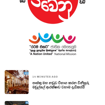
14 MINUTES AGO
පාස්කු මහ නඩුව විභාග කරන විනි­සුරු
මඬුල්ලේ ආර­ක්ෂාව වහාම දැඩිකරයි