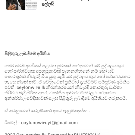
ඉල්ලයි
පිළිතුරු ලබාදීමේ අයිතිය
මෙම වෙබ් අඩවියේ පළවන පුවතක් හේතුවෙන් යම් පුද්ගලයකුට
හෝ පාර්ශ්වයක අපහසුතාවක් පැනනගින්නේ නම් හෝ යම්
තොරතුරක් නිවැරදි විය යුතු යැයි යම් පුද්ගලයකුට හෝ පාර්ශ්වයකට
හැඟෙන්නේ නම්, ඒ වෙනුවෙන් ප්‍රතිචාර දැක්වීමට සම්පූර්ණ අයිතිය
පවතී. ceylonwire.lk නිරන්තරයෙන් නිවැරදි තොරතුරු වාර්තා
කිරීමට බැඳී සිටින අතර, වෘත්තීය ආචාරධර්මවලට ගරුකරන
අන්තර්ජාල වේදිකාවක් ලෙස පිළිතුරු ලබාදීමේ අයිතියට ගරුකරයි.
ඒ වෙනුවෙන් කරුණාකර අපට දැනුම්දෙන්න..
ඊමේල් – ceylonewireyt@gmail.com
2023 Ceylonwire.lk. Powered by BLUESKY.LK