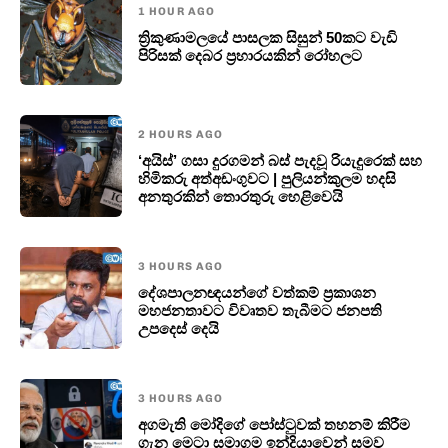
1 HOUR AGO
ත්‍රිකුණාමලයේ පාසලක සිසුන් 50කට වැඩි
පිරිසක් දෙබර ප්‍රහාරයකින් රෝහලට
2 HOURS AGO
‘අයිස්’ ගසා දුරගමන් බස් පැදවූ රියැදුරෙක් සහ
හිමිකරු අත්අඩංගුවට | පුලියන්කුලම හදසි
අනතුරකින් තොරතුරු හෙළිවෙයි
3 HOURS AGO
දේශපාලනඥයන්ගේ වත්කම් ප්‍රකාශන
මහජනතාවට විවෘතව තැබීමට ජනපති
උපදෙස් දෙයි
3 HOURS AGO
අගමැති මෝදිගේ පෝස්ටුවක් තහනම් කිරීම
ගැන මෙටා සමාගම ඉන්දියාවෙන් සමව