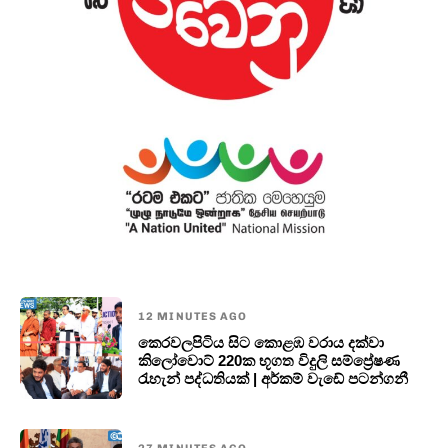
12 MINUTES AGO
කෙරවලපිටිය සිට කොළඹ වරාය දක්වා
කිලෝවොට් 220ක භූගත විදුලි සම්ප්‍රේෂණ
රැහැන් පද්ධතියක් | අර්කම් වැඩේ පටන්ගනී