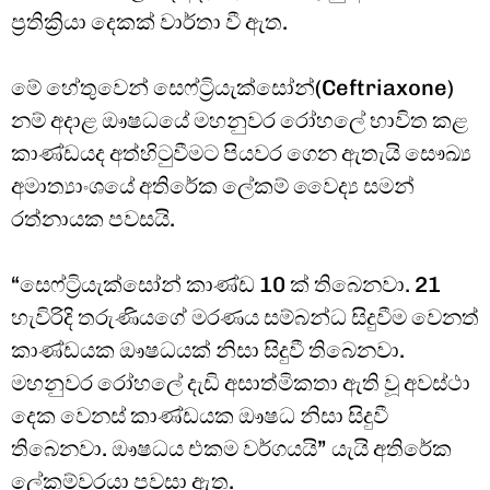
ප්‍රතික්‍රියා දෙකක් වාර්තා වී ඇත.
මේ හේතුවෙන් සෙෆ්ට්‍රියැක්සෝන්(Ceftriaxone)
නම් අදාළ ඖෂධයේ මහනුවර රෝහලේ භාවිත කළ
කාණ්ඩයද අත්හිටුවීමට පියවර ගෙන ඇතැයි සෞඛ්‍ය
අමාත්‍යාංශයේ අතිරේක ලේකම් වෛද්‍ය සමන්
රත්නායක පවසයි.
“සෙෆ්ට්‍රියැක්සෝන් කාණ්ඩ 10 ක් තිබෙනවා. 21
හැවිරිදි තරුණියගේ මරණය සම්බන්ධ සිදුවීම වෙනත්
කාණ්ඩයක ඖෂධයක් නිසා සිදුවී තිබෙනවා.
මහනුවර රෝහලේ දැඩි අසාත්මිකතා ඇති වූ අවස්ථා
දෙක වෙනස් කාණ්ඩයක ඖෂධ නිසා සිදුවී
තිබෙනවා. ඖෂධය එකම වර්ගයයි” යැයි අතිරේක
ලේකම්වරයා පවසා ඇත.