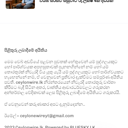
වයඹ සරසවි සිසුවාට රු.ලක්ෂ 4ක දඩයක්
පිළිතුරු ලබාදීමේ අයිතිය
මෙම වෙබ් අඩවියේ පළවන පුවතක් හේතුවෙන් යම් පුද්ගලයකුට
හෝ පාර්ශ්වයක අපහසුතාවක් පැනනගින්නේ නම් හෝ යම්
තොරතුරක් නිවැරදි විය යුතු යැයි යම් පුද්ගලයකුට හෝ පාර්ශ්වයකට
හැඟෙන්නේ නම්, ඒ වෙනුවෙන් ප්‍රතිචාර දැක්වීමට සම්පූර්ණ අයිතිය
පවතී. ceylonwire.lk නිරන්තරයෙන් නිවැරදි තොරතුරු වාර්තා
කිරීමට බැඳී සිටින අතර, වෘත්තීය ආචාරධර්මවලට ගරුකරන
අන්තර්ජාල වේදිකාවක් ලෙස පිළිතුරු ලබාදීමේ අයිතියට ගරුකරයි.
ඒ වෙනුවෙන් කරුණාකර අපට දැනුම්දෙන්න..
ඊමේල් – ceylonewireyt@gmail.com
2023 Ceylonwire.lk. Powered by BLUESKY.LK