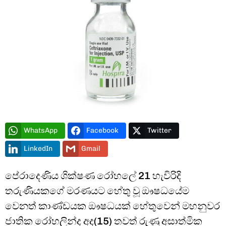
Type and hit enter
WhatsApp
Facebook
Twitter
LinkedIn
Gmail
පේරාදෙණිය ශික්ෂණ රෝහලේ 21 හැවිරිදි
තරුණියකගේ මරණයට හේතු වූ ඖෂධයේම
වෙනත් කාණ්ඩයක ඖෂධයක් හේතුවෙන් මහනුවර
ජාතික රෝහලින්ද අද(15) තවත් රුණු අසාත්මික