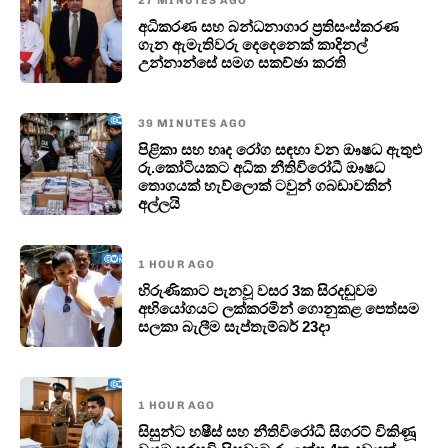
27 MINUTES AGO
අධිකරණ සහ බන්ධනාගාර ප්‍රතිසංස්කරණ
ගැන ඇමැතිවරු දෙදෙනෙක් කාදිනල්
උන්නාන්සේ සමග සකච්ඡා කරති
39 MINUTES AGO
පිළිකා සහ හෘද රෝග සඳහා වන ඖෂධ ඇතුළු
රු.කෝටියකට අධික නීතිවිරෝධී ඖෂධ
තොගයක් හැව්ලොක් ටවුන් ගබඩාවකින්
අල්ලයි
1 HOUR AGO
හිරුණිකාට පැනවූ වසර 3ක සිරදඬුවම
අභියෝගයට ලක්කරමින් ගොනුකළ පෙත්සම
සලකා බැලීම සැප්තැම්බර් 23දා
1 HOUR AGO
සිසුන්ට හෂීස් සහ නීතිවිරෝධී සිගරට් විකිණූ