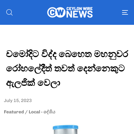
To
nav
චමෝදිට විද්ද බෙහෙත මහනුවර
රෝහලේදීත් තවත් දෙන්නෙකුට
ඇලජික් වෙලා
July 15, 2023
Featured
/
Local - දේශිය