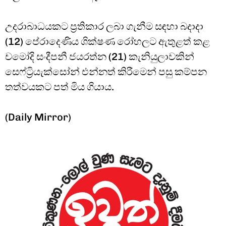
උදරාබාධයකට ප්‍රතිකාර ලබා ගැනීම සඳහා බදාදා
(12) පේරාදෙණිය ශික්ෂණ රෝහලට ඇතුළත් කළ
චමෝදි සංදීපනී ජයරත්න (21) කැනියුලාවකින්
සෙෆ්ට්‍රියැක්සෝන් එන්නත් කිරීමෙන් පසු කම්පන
තත්වයකට පත් මිය ගියාය.
(Daily Mirror)