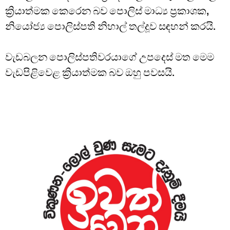
ක්‍රියාත්මක කෙරෙන බව පොලිස් මාධ්‍ය ප්‍රකාශක,
නියෝජ්‍ය පොලිස්පති නිහාල් තල්දූව සඳහන් කරයි.
වැඩබලන පොලිස්පතිවරයාගේ උපදෙස් මත මෙම
වැඩපිළිවෙළ ක්‍රියාත්මක බව ඔහු පවසයි.