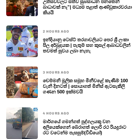
උත්සවවලට සත්ව සුබසාධන පනතෙන්
බාධාවක් නෑ”| මධ්‍යම පළාත් ආණ්ඩුකාරවරයා
කියයි
2 HOURS AGO
ඉන්දියානු ටෙස්ට් තරගාවලියට පෙර ශ්‍රී ලංකා
පිල අර්බුදයක | පැතුම් සහ කුසල් ආබාධවලින්
තවමත් සුවය ලබා නැහැ
3 HOURS AGO
චෙම්මනි මූලික සමූහ මිනීවළේ කැණීම් 100
වැනි දිනටත් | සොයාගත් මිනිස් ඇටසැකිලි
ගණන 500 ඉක්මවයි
4 HOURS AGO
මාර්ගයේ ගමන්ගත් පුද්ගලයකු වන
අලියෙක්ගෙන් බේරාගත් ලොරි රථ රියදුරාට
රට වටෙන්ම පැසසුම්(වීඩියෝ)