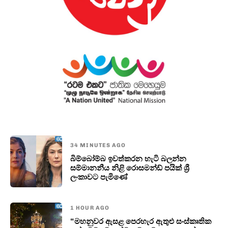
34 MINUTES AGO
බිම්බෝම්බ ඉවත්කරන හැටි බලන්න
සම්මානනීය නිළි රොසමන්ඩ් පයික් ශ්‍රී
ලංකාවට පැමිණේ
1 HOUR AGO
“මහනුවර ඇසළ පෙරහැර ඇතුළු සංස්කෘතික