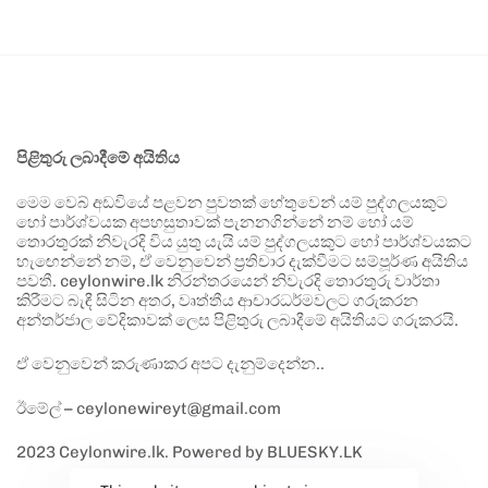
පිළිතුරු ලබාදීමේ අයිතිය
මෙම වෙබ් අඩවියේ පළවන පුවතක් හේතුවෙන් යම් පුද්ගලයකුට
හෝ පාර්ශ්වයක අපහසුතාවක් පැනනගින්නේ නම් හෝ යම්
තොරතුරක් නිවැරදි විය යුතු යැයි යම් පුද්ගලයකුට හෝ පාර්ශ්වයකට
හැඟෙන්නේ නම්, ඒ වෙනුවෙන් ප්‍රතිචාර දැක්වීමට සම්පූර්ණ අයිතිය
පවතී. ceylonwire.lk නිරන්තරයෙන් නිවැරදි තොරතුරු වාර්තා
කිරීමට බැඳී සිටින අතර, වෘත්තීය ආචාරධර්මවලට ගරුකරන
අන්තර්ජාල වේදිකාවක් ලෙස පිළිතුරු ලබාදීමේ අයිතියට ගරුකරයි.
ඒ වෙනුවෙන් කරුණාකර අපට දැනුම්දෙන්න..
ඊමේල් – ceylonewireyt@gmail.com
2023 Ceylonwire.lk. Powered by BLUESKY.LK