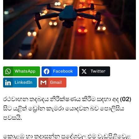
WhatsApp
Facebook
Twitter
LinkedIn
Gmail
රථවාහන තදබදය නිරීක්ෂණය කිරීම සඳහා අද (02)
සිට යළිත් ඩ්‍රෝන කැමරා යොදවන බව පොලිසිය
පවසයි.
කොළඹ හා තදාසන්න ප්‍රදේශවල එම වැඩපිළිවෙළ