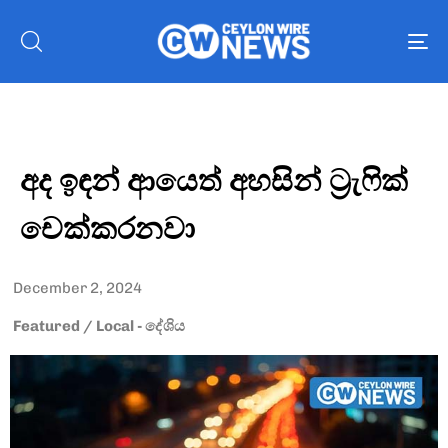
To
nav
අද ඉඳන් ආයෙත් අහසින් ට්‍රැෆික්
චෙක්කරනවා
December 2, 2024
Featured
/
Local - දේශිය
Type and hit enter