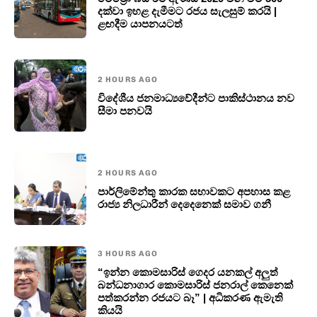
දක්වා ඉහළ දැමීමට රජය සැලසුම් කරයි |
ළඟදීම යාපනයටත්
2 HOURS AGO
විදේශීය ජනමාධ්‍යවේදීන්ට පාකිස්ථානය නව
සීමා පනවයි
2 HOURS AGO
පාර්ලිමේන්තු කාරක සභාවකට අපහාස කළ
රාජ්‍ය නිලධාරීන් දෙදෙනෙක් සමාව ගනී
3 HOURS AGO
“ඉන්න කොමසාරිස් ගෙදර යනකල් අලුත්
බන්ධනාගාර කොමසාරිස් ජනරාල් කෙනෙක්
පත්කරන්න රජයට බෑ” | අධිකරණ ඇමැති
කියයි