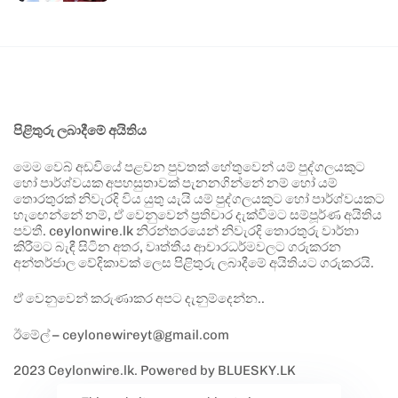
පිළිතුරු ලබාදීමේ අයිතිය
මෙම වෙබ් අඩවියේ පළවන පුවතක් හේතුවෙන් යම් පුද්ගලයකුට
හෝ පාර්ශ්වයක අපහසුතාවක් පැනනගින්නේ නම් හෝ යම්
තොරතුරක් නිවැරදි විය යුතු යැයි යම් පුද්ගලයකුට හෝ පාර්ශ්වයකට
හැඟෙන්නේ නම්, ඒ වෙනුවෙන් ප්‍රතිචාර දැක්වීමට සම්පූර්ණ අයිතිය
පවතී. ceylonwire.lk නිරන්තරයෙන් නිවැරදි තොරතුරු වාර්තා
කිරීමට බැඳී සිටින අතර, වෘත්තීය ආචාරධර්මවලට ගරුකරන
අන්තර්ජාල වේදිකාවක් ලෙස පිළිතුරු ලබාදීමේ අයිතියට ගරුකරයි.
ඒ වෙනුවෙන් කරුණාකර අපට දැනුම්දෙන්න..
ඊමේල් – ceylonewireyt@gmail.com
2023 Ceylonwire.lk. Powered by BLUESKY.LK