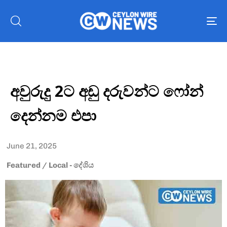
To
nav
අවුරුදු 2ට අඩු දරුවන්ට ෆෝන්
දෙන්නම එපා
June 21, 2025
Featured
/
Local - දේශිය