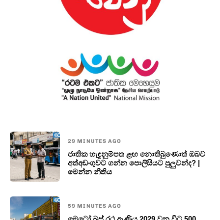
29 MINUTES AGO
ජාතික හැඳුනුම්පත ළඟ නොතිබුණොත් ඔබව
අත්අඩංගුවට ගන්න පොලිසියට පුලුවන්ද? |
මෙන්න නීතිය
59 MINUTES AGO
මෙට්‍රෝ බස් රථ ඇණිය 2029 වන විට 500