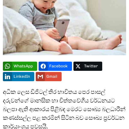
Type and hit enter
WhatsApp
Facebook
Twitter
LinkedIn
Gmail
අධික ලෙස ඩිජිටල් තිර භාවිතය පෙර පාසල්
දරුවන්ගේ මානසික හා චිත්තවේගීය වර්ධනයට
බලපා ඇති ආකාරය පිළිබඳ මෙරට සෞඛ්‍ය බලධාරීන්
කණස්සල්ල පළ කරමින් සිටින බව සෞඛ්‍ය ප්‍රවර්ධන
කාර්යාංශය පවසයි.