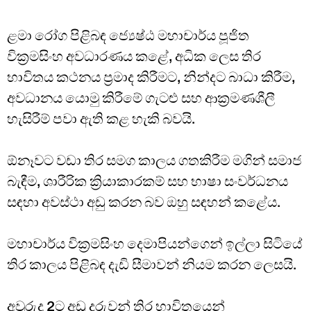
ළමා රෝග පිළිබඳ ජ්‍යෙෂ්ඨ මහාචාර්ය පූජිත
වික්‍රමසිංහ අවධාරණය කළේ, අධික ලෙස තිර
භාවිතය කථනය ප්‍රමාද කිරීමට, නින්දට බාධා කිරීම,
අවධානය යොමු කිරීමේ ගැටළු සහ ආක්‍රමණශීලී
හැසිරීම් පවා ඇති කළ හැකි බවයි.
ඕනෑවට වඩා තිර සමග කාලය ගතකිරීම මගින් සමාජ
බැඳීම, ශාරීරික ක්‍රියාකාරකම් සහ භාෂා සංවර්ධනය
සඳහා අවස්ථා අඩු කරන බව ඔහු සඳහන් කළේය.
මහාචාර්ය වික්‍රමසිංහ දෙමාපියන්ගෙන් ඉල්ලා සිටියේ
තිර කාලය පිළිබඳ දැඩි සීමාවන් නියම කරන ලෙසයි.
අවුරුදු 2ට අඩු දරුවන් තිර භාවිතයෙන්