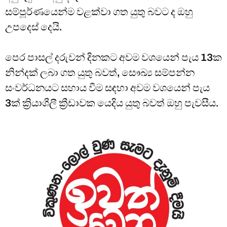
සම්පූර්ණයෙන්ම වළක්වා ගත යුතු බවට ද ඔහු
උපදෙස් දෙයි.
පෙර පාසල් දරුවන් දිනකට අවම වශයෙන් පැය 13ක
නින්දක් ලබා ගත යුතු බවත්, සෞඛ්‍ය සම්පන්න
සංවර්ධනයට සහාය වීම සඳහා අවම වශයෙන් පැය
3ක් ක්‍රියාශීලී ක්‍රීඩාවක යෙදිය යුතු බවත් ඔහු පැවසීය.