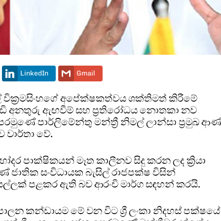
LinkedIn
Gmail
් වික්‍රමසිංහගේ අපේක්ෂකත්වය ශක්තිමත් කිරීමේ
 දැඩි අනතුරු ඇඟවීම් සහ ප්‍රතිරෝධය නොතකා නව
ණේ පාර්ලිමේන්තු මන්ත්‍රී නිමල් ලාන්සා ප්‍රමුඛ ආණ්
 වාර්තා වේ.
ෝදර පාක්ෂිකයන් මෑත කාලීනව සිදු කරන ලද ක්‍රියා
ේ ජාතික සංවිධායක බැසිල් රාජපක්ෂ විසින්
ල්ලක් පළකර ඇති බව ආරංචි මාර්ග සඳහන් කරයි.
පාලන කන්ඩායම මේ වන විට ශ්‍රී ලංකා නිදහස් පක්ෂයේ