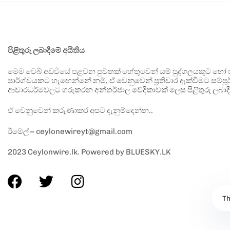
පිළිතුරු ලබාදීමේ අයිතිය
මෙම වෙබ් අඩවියේ පළවන පුවතක් හේතුවෙන් යම් පුද්ගලයකුට හෝ පා
පාර්ශ්වයකට හැඟෙන්නේ නම්, ඒ වෙනුවෙන් ප්‍රතිචාර දැක්වීමට සම්පූර
ආචාරධර්මවලට ගරුකරන අන්තර්ජාල වේදිකාවක් ලෙස පිළිතුරු ලබාදී
ඒ වෙනුවෙන් කරුණාකර අපට දැනුම්දෙන්න..
ඊමේල් – ceylonewireyt@gmail.com
2023 Ceylonwire.lk. Powered by BLUESKY.LK
Th