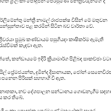
ශ්‍රී ලංකා පොදුජන පෙරමුණේ මන්ත්‍රීවරුන්ගේ ද
ලිමේන්තු මන්ත්‍රී නාමල් රාජපක්ෂ විසින් මේ මතුවන
්සුන්තාව පළ කරමින් සිටින බව වාර්තා වේ.
රීවරයා ප්‍රමුඛ කණ්ඩායම පසුගියදා කෘෂිකර්ම ඇමැති
ැස්වීමක් කැඳවා ඇත.
ඇත්තේ, කන්ඩායමේ ඉදිරි ක්‍රියාමාර්ග පිළිබඳ සාකච්ඡා වටා
ුසිල් ප්‍රේමජයන්ත, දුමින්ද දිසානායක, ජෝන් සෙනෙවිර
ෙනෙන පිරිසක් සහභාගි වී ඇත.
තා නොතකා, නව දේශපාලන සන්ධානය ගොඩනැගීම සඳහ
ය කර තිබේ.
ශ්‍රී ලංකා පොදුජන පෙරමුණේ මහලේකම් සාගර