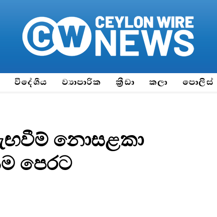
ය
විදේශීය
ව්‍යාපාරික
ක්‍රීඩා
කලා
පොලිස්
 ඇඟවීම් නොසළකා
යම පෙරට