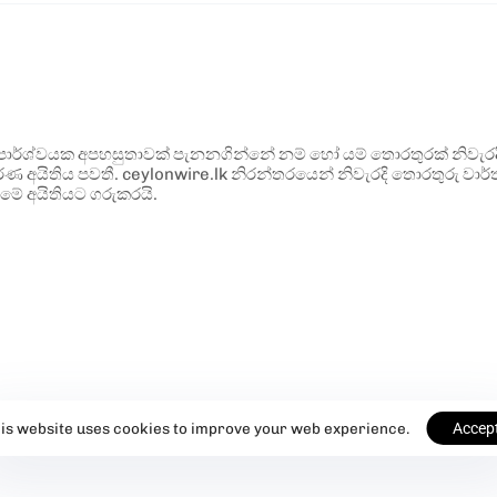
ර්ශ්වයක අපහසුතාවක් පැනනගින්නේ නම් හෝ යම් තොරතුරක් නිවැරදි ව
්ණ අයිතිය පවතී. ceylonwire.lk නිරන්තරයෙන් නිවැරදි තොරතුරු වාර්තා
මේ අයිතියට ගරුකරයි.
is website uses cookies to improve your web experience.
Accep