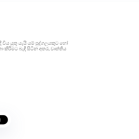
ිය යුතු යැයි යම් පුද්ගලයකුට හෝ
 කිරීමට බැඳී සිටින අතර, වෘත්තීය
t