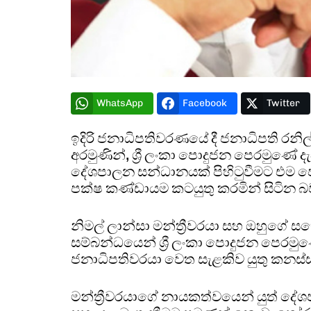
WhatsApp
Facebook
Twitter
ඉදිරි ජනාධිපතිවරණයේ දී ජනාධිපති රනිල
අරමුණින්, ශ්‍රී ලංකා පොදුජන පෙරමුණේ
දේශපාලන සන්ධානයක් පිහිටුවීමට එම පෙරමු
පක්ෂ කණ්ඩායම කටයුතු කරමින් සිටින බව
නිමල් ලාන්සා මන්ත්‍රීවරයා සහ ඔහුගේ සහ
සම්බන්ධයෙන් ශ්‍රී ලංකා පොදුජන පෙරමුණ
ජනාධිපතිවරයා වෙත සැළකිව යුතු කනස්ස
මන්ත්‍රීවරයාගේ නායකත්වයෙන් යුත් දේශ