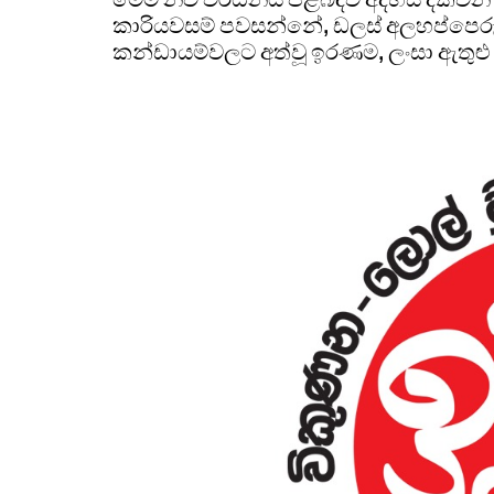
කාරියවසම් පවසන්නේ, ඩලස් අලහප්පෙරුම සහ
කන්ඩායම්වලට අත්වූ ඉරණම, ලංසා ඇතුළු