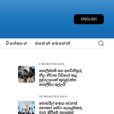
E
N
G
L
I
S
H
විශේෂාංග
එහෙන් මෙහෙන්
8 MINUTES AGO
පොලිස්පති සහ අගවිනිසුරු
නිල නිවාස වීඩියෝ කළ
පුද්ගලයෙක් කුරුඳුවත්ත
පොලිසිය අල්ලයි
30 MINUTES AGO
මොබයිල් අංකය වෙනස්
නොකර සේවා සැපයුම්කරු
මාරු කිරීමේ පහසුකම