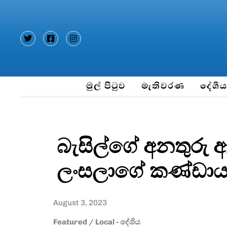
Type and hit enter
මුල් පිටුව
මැතිවරණ
දේශී
බැසිල්ගේ අනතුරු
ලංසලාගේ කණ්ඩා
August 3, 2023
Featured
/
Local - දේශිය