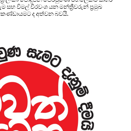
 විමල් වීරවංශ යන මන්ත්‍රීවරුන් ප්‍රමුඛ
 කණ්ඩායමට ද අත්වන බවයි.