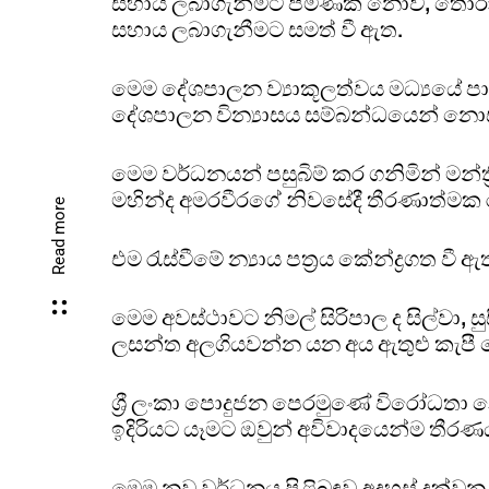
සහාය ලබාගැනීමට පමණක් නොව, තෝරාගත් 
සහාය ලබාගැනීමට සමත් වී ඇත.
මෙම දේශපාලන ව්‍යාකූලත්වය මධ්‍යයේ පාර්
දේශපාලන වින්‍යාසය සම්බන්ධයෙන් නොසන
මෙම වර්ධනයන් පසුබිම් කර ගනිමින් මන්ත්‍
මහින්ද අමරවීරගේ නිවසේදී තීරණාත්මක ර
Read more
එම රැස්වීමේ න්‍යාය පත්‍රය කේන්ද්‍රගත වී 
මෙම අවස්ථාවට නිමල් සිරිපාල ද සිල්වා, ස
ලසන්ත අලගියවන්න යන අය ඇතුළු කැපී ප
ශ්‍රී ලංකා පොදුජන පෙරමුණේ විරෝධ
ඉදිරියට යෑමට ඔවුන් අවිවාදයෙන්ම තීරණ
මෙම නව වර්ධනය පිළිබඳව අදහස් දක්වන 