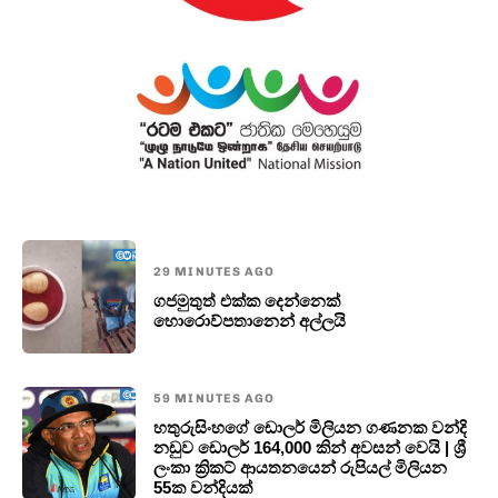
29 MINUTES AGO
ගජමුතුත් එක්ක දෙන්නෙක්
හොරොව්පතානෙන් අල්ලයි
59 MINUTES AGO
හතුරුසිංහගේ ඩොලර් මිලියන ගණනක වන්දි
නඩුව ඩොලර් 164,000 කින් අවසන් වෙයි | ශ්‍රී
ලංකා ක්‍රිකට් ආයතනයෙන් රුපියල් මිලියන
55ක වන්දියක්