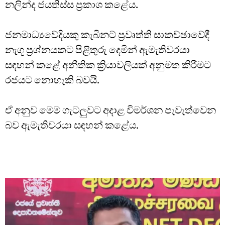
නලින්ද ජයතිස්ස ප්‍රකාශ කළේය.
ජනමාධ්‍යවේදියකු කැබිනට් ප්‍රවෘත්ති සාකච්ඡාවේදී
නැගූ ප්‍රශ්නයකට පිළිතුරු දෙමින් ඇමැතිවරයා
සඳහන් කළේ අනීතික ක්‍රියාවලියක් අනුමත කිරීමට
රජයට නොහැකි බවයි.
ඒ අනුව මෙම ගැටලුවට අදාළ විමර්ශන පැවැත්වෙන
බව ඇමැතිවරයා සඳහන් කළේය.