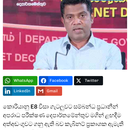
Type and hit enter
Video
WhatsApp
Facebook
Twitter
Player
LinkedIn
Gmail
කොරියානු E8 වීසා ගැටලුවට සම්බන්ධ ප්‍රධානීන්
අපරාධ පරීක්ෂණ දෙපාර්තමේන්තුව මගින් ළඟදීම
අත්අඩංගුවට ගනු ඇති බව කැබිනට් ප්‍රකාශක ඇමැති