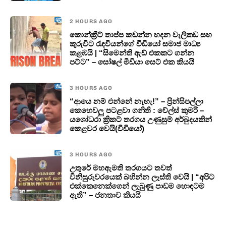
2 HOURS AGO
කොන්ක්‍රීට් තාප්ප කඩන්න හදන වැලිකඩ සහ
කුරුවිට රැඳවියන්ගේ වීඩියෝ සමාජ මාධ්‍ය
කළඹයි | “සිමෙන්ති ඇඩ් එකකට ගන්න
පට්ට” – සෝෂල් මීඩියා සෙට් එක කියයි
3 HOURS AGO
“ආයෙ නම් එන්නේ නැහැ!” – ප්‍රින්සිපල්ලා
කෙහෙවලු පටළවා ගනිති : වේල්ස් කුමරි –
යශෝධරා ක්‍රිකට් තරගය උණුසුම් අර්බුදයකින්
කෙළවර වෙයි(වීඩියෝ)
3 HOURS AGO
උතුරේ මහඇමති තරගයට තවත්
විනිසුරුවරයෙක් බහින්න ලෑස්ති වෙයි | “අපිට
එක්කෙනෙක්ගෙන් ලැබුණු පාඩම හොඳටම
ඇති” – ජනතාව කියයි