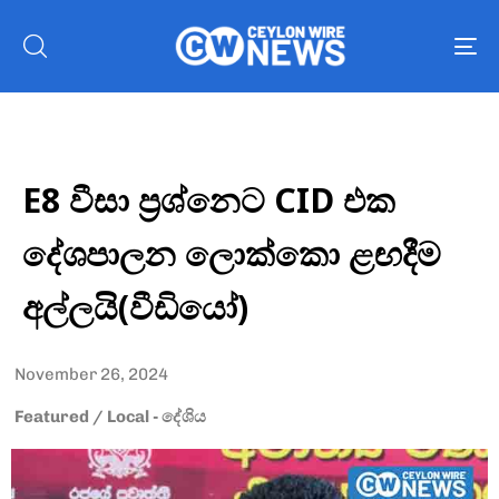
To
nav
E8 වීසා ප්‍රශ්නෙට CID එක
දේශපාලන ලොක්කො ළඟදීම
අල්ලයි(වීඩියෝ)
November 26, 2024
Featured
/
Local - දේශිය