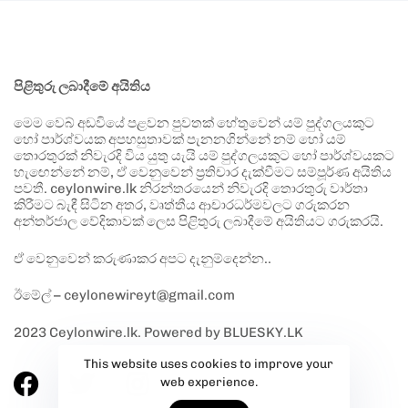
පිළිතුරු ලබාදීමේ අයිතිය
මෙම වෙබ් අඩවියේ පළවන පුවතක් හේතුවෙන් යම් පුද්ගලයකුට
හෝ පාර්ශ්වයක අපහසුතාවක් පැනනගින්නේ නම් හෝ යම්
තොරතුරක් නිවැරදි විය යුතු යැයි යම් පුද්ගලයකුට හෝ පාර්ශ්වයකට
හැඟෙන්නේ නම්, ඒ වෙනුවෙන් ප්‍රතිචාර දැක්වීමට සම්පූර්ණ අයිතිය
පවතී. ceylonwire.lk නිරන්තරයෙන් නිවැරදි තොරතුරු වාර්තා
කිරීමට බැඳී සිටින අතර, වෘත්තීය ආචාරධර්මවලට ගරුකරන
අන්තර්ජාල වේදිකාවක් ලෙස පිළිතුරු ලබාදීමේ අයිතියට ගරුකරයි.
ඒ වෙනුවෙන් කරුණාකර අපට දැනුම්දෙන්න..
ඊමේල් – ceylonewireyt@gmail.com
2023 Ceylonwire.lk. Powered by BLUESKY.LK
This website uses cookies to improve your
web experience.