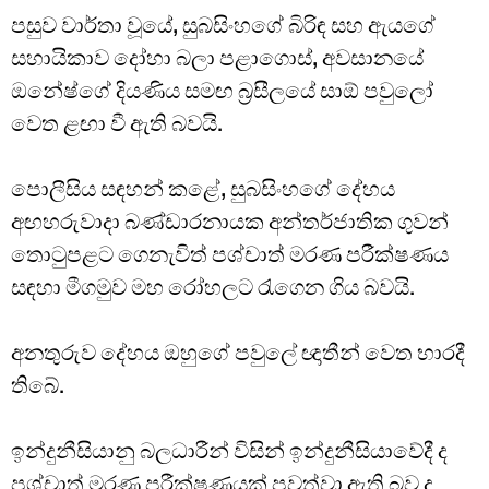
පසුව වාර්තා වූයේ, සුබසිංහගේ බිරිඳ සහ ඇයගේ
සහායිකාව දෝහා බලා පළාගොස්, අවසානයේ
ඔනේෂ්ගේ දියණිය සමඟ බ්‍රසීලයේ සාඕ පවුලෝ
වෙත ළඟා වී ඇති බවයි.
පොලීසිය සඳහන් කළේ, සුබසිංහගේ දේහය
අඟහරුවාදා බණ්ඩාරනායක අන්තර්ජාතික ගුවන්
තොටුපළට ගෙනැවිත් පශ්චාත් මරණ පරීක්ෂණය
සඳහා මීගමුව මහ රෝහලට රැගෙන ගිය බවයි.
අනතුරුව දේහය ඔහුගේ පවුලේ ඥාතීන් වෙත භාරදී
තිබේ.
ඉන්දුනීසියානු බලධාරීන් විසින් ඉන්දුනීසියාවේදී ද
පශ්චාත් මරණ පරීක්ෂණයක් පවත්වා ඇති බව ද