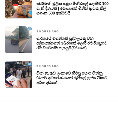
චෙම්මනි මූලික සමූහ මිනීවළේ කැණීම් 100
වැනි දිනටත් | සොයාගත් මිනිස් ඇටසැකිලි
ගණන 500 ඉක්මවයි
3 HOURS AGO
මාර්ගයේ ගමන්ගත් පුද්ගලයකු වන
අලියෙක්ගෙන් බේරාගත් ලොරි රථ රියදුරාට
රට වටෙන්ම පැසසුම්(වීඩියෝ)
3 HOURS AGO
වීසා නැතුව ලංකාවේ හිටපු හොර චීන්නු
94කට අධිකරණයෙන් රුපියල් ලක්ෂ 70කට
අධික දඩයක්