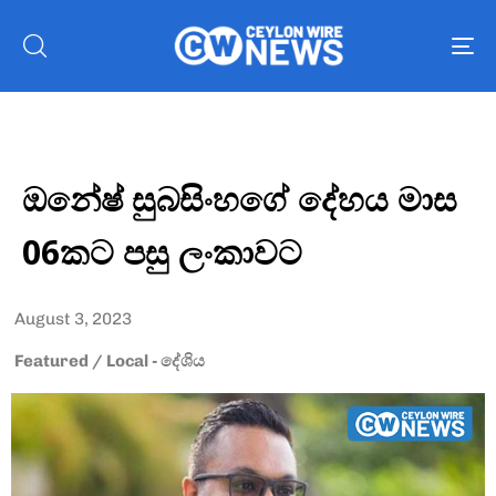
To
nav
ඔනේෂ් සුබසිංහගේ දේහය මාස
06කට පසු ලංකාවට
August 3, 2023
Featured
/
Local - දේශිය