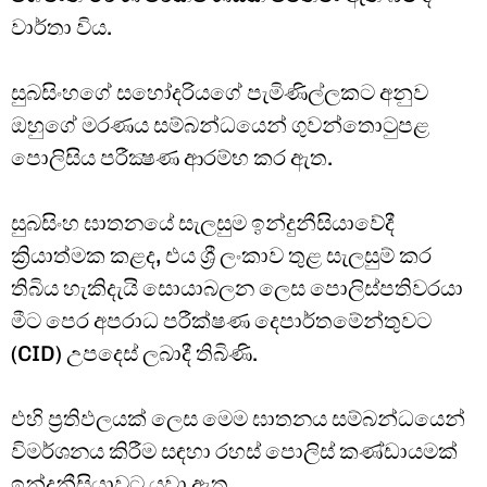
වාර්තා විය.
සුබසිංහගේ සහෝදරියගේ පැමිණිල්ලකට අනුව
ඔහුගේ මරණය සම්බන්ධයෙන් ගුවන්තොටුපළ
පොලිසිය පරීක්‍ෂණ ආරම්භ කර ඇත.
සුබසිංහ ඝාතනයේ සැලසුම ඉන්දුනීසියාවේදී
ක්‍රියාත්මක කළද, එය ශ්‍රී ලංකාව තුළ සැලසුම් කර
තිබිය හැකිදැයි සොයාබලන ලෙස පොලිස්පතිවරයා
මීට පෙර අපරාධ පරීක්ෂණ දෙපාර්තමේන්තුවට
(CID) උපදෙස් ලබාදී තිබිණි.
එහි ප්‍රතිඵලයක් ලෙස මෙම ඝාතනය සම්බන්ධයෙන්
විමර්ශනය කිරීම සඳහා රහස් පොලිස් කණ්ඩායමක්
ඉන්දුනීසියාවට යවා ඇත.