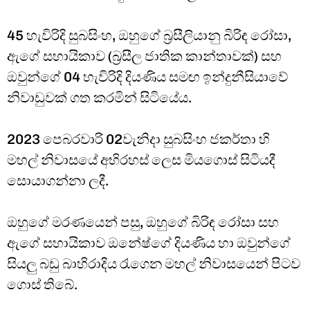
45 හැවිරිදි සුබසිංහ, ඔහුගේ බ්‍රසීලියානු බිරිඳ රෝසා,
ඇගේ සහායිකාව (බ්‍රසීල ජාතික කාන්තාවක්) සහ
ඔවුන්ගේ 04 හැවිරිදි දියණිය සමඟ ඉන්දුනීසියාවේ
නිවාඩුවක් ගත කරමින් සිටියේය.
2023 පෙබරවාරි 02වැනිදා සුබසිංහ ජකර්තා හි
මහල් නිවාසයේ අභිරහස් ලෙස මියගොස් සිටියදී
සොයාගන්නා ලදී.
ඔහුගේ මරණයෙන් පසු, ඔහුගේ බිරිඳ රෝසා සහ
ඇගේ සහායිකාව ඔනේෂ්ගේ දියණිය හා ඔවුන්ගේ
සියලු බඩු බාහිරාදිය රැගෙන මහල් නිවාසයෙන් පිටව
ගොස් තිබේ.