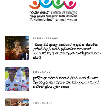
24 MINUTES AGO
“මහනුවර ඇසළ පෙරහැර ඇතුළු සංස්කෘතික
උත්සවවලට සත්ව සුබසාධන පනතෙන්
බාධාවක් නෑ”| මධ්‍යම පළාත් ආණ්ඩුකාරවරයා
කියයි
1 HOUR AGO
ඉන්දියානු ටෙස්ට් තරගාවලියට පෙර ශ්‍රී ලංකා
පිල අර්බුදයක | පැතුම් සහ කුසල් ආබාධවලින්
තවමත් සුවය ලබා නැහැ
2 HOURS AGO