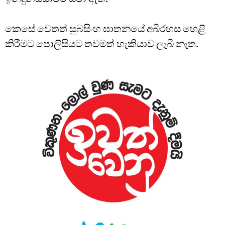
කෙසේ වෙතත් සුබසිංහ ඝාතනයේ අබිරහස හෙළි
කිරීමට පොලිසියට තවමත් හැකියාව ලැබී නැත.