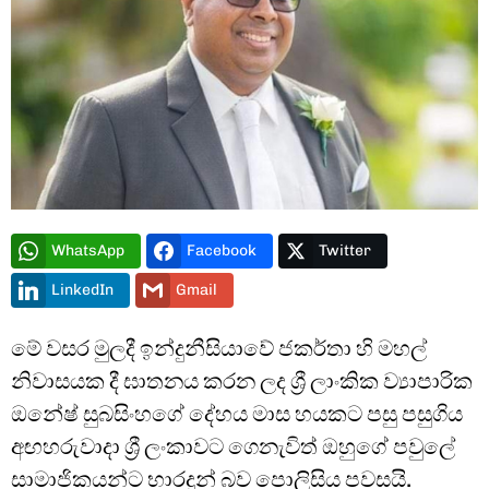
Type and hit enter
WhatsApp
Facebook
Twitter
LinkedIn
Gmail
මේ වසර මුලදී ඉන්දුනීසියාවේ ජකර්තා හි මහල්
නිවාසයක දී ඝාතනය කරන ලද ශ්‍රී ලාංකික ව්‍යාපාරික
ඔනේෂ් සුබසිංහගේ දේහය මාස හයකට පසු පසුගිය
අඟහරුවාදා ශ්‍රී ලංකාවට ගෙනැවිත් ඔහුගේ පවුලේ
සාමාජිකයන්ට භාරදුන් බව පොලිසිය පවසයි.