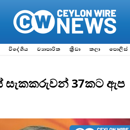
ය
විදේශීය
ව්‍යාපාරික
ක්‍රීඩා
කලා
පොලිස්
යේ සැකකරුවන් 37කට ඇප