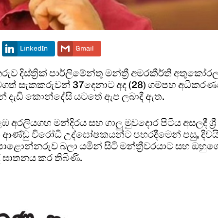
LinkedIn
Gmail
ිස්ත්‍රික් පාර්ලිමේන්තු මන්ත්‍රී අමරකීර්ති අතුකෝර
වටගත් සැකකරුවන් 37දෙනාට අද (28) ගම්පහ අධිකර
විසින් දැඩි කොන්දේසි යටතේ ඇප ලබාදී ඇත.
අරලියගහ මන්දිරය සහ ගාලු මුවදොර පිටිය අසලදී ශ්‍රී
 ආණ්ඩු විරෝධී උද්ඝෝෂකයන්ට පහරදීමෙන් පසු, දිවය
ොළොන්නරුව බලා යමින් සිටි මන්ත්‍රීවරයාට සහ ඔහුග
ී ඝාතනය කර තිබිණි.