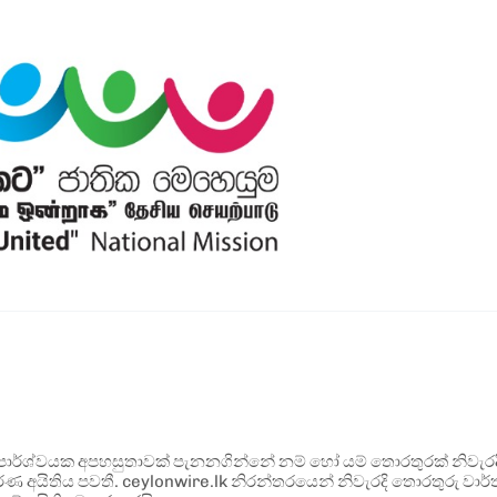
ර්ශ්වයක අපහසුතාවක් පැනනගින්නේ නම් හෝ යම් තොරතුරක් නිවැරදි ව
්ණ අයිතිය පවතී. ceylonwire.lk නිරන්තරයෙන් නිවැරදි තොරතුරු වාර්තා