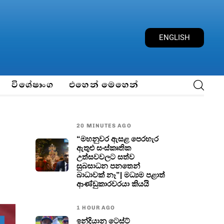
E
N
G
L
I
S
H
විශේෂාංග
එහෙන් මෙහෙන්
20 MINUTES AGO
“මහනුවර ඇසළ පෙරහැර
ඇතුළු සංස්කෘතික
උත්සවවලට සත්ව
සුබසාධන පනතෙන්
බාධාවක් නෑ”| මධ්‍යම පළාත්
ආණ්ඩුකාරවරයා කියයි
1 HOUR AGO
ඉන්දියානු ටෙස්ට්