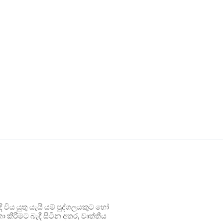
ිය යුතු යැයි යම් පුද්ගලයකුට හෝ
 කිරීමට බැඳී සිටින අතර, වෘත්තීය