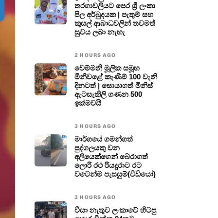
තරගාවලියට පෙර ශ්‍රී ලංකා
පිල අර්බුදයක | පැතුම් සහ
කුසල් ආබාධවලින් තවමත්
සුවය ලබා නැහැ
2 HOURS AGO
චෙම්මනි මූලික සමූහ
මිනීවළේ කැණීම් 100 වැනි
දිනටත් | සොයාගත් මිනිස්
ඇටසැකිලි ගණන 500
ඉක්මවයි
3 HOURS AGO
මාර්ගයේ ගමන්ගත්
පුද්ගලයකු වන
අලියෙක්ගෙන් බේරාගත්
ලොරි රථ රියදුරාට රට
වටෙන්ම පැසසුම්(වීඩියෝ)
3 HOURS AGO
වීසා නැතුව ලංකාවේ හිටපු