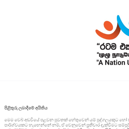
පිළිතුරු ලබාදීමේ අයිතිය
මෙම වෙබ් අඩවියේ පළවන පුවතක් හේතුවෙන් යම් පුද්ගලයකුට හෝ පා
පාර්ශ්වයකට හැඟෙන්නේ නම්, ඒ වෙනුවෙන් ප්‍රතිචාර දැක්වීමට සම්පූර