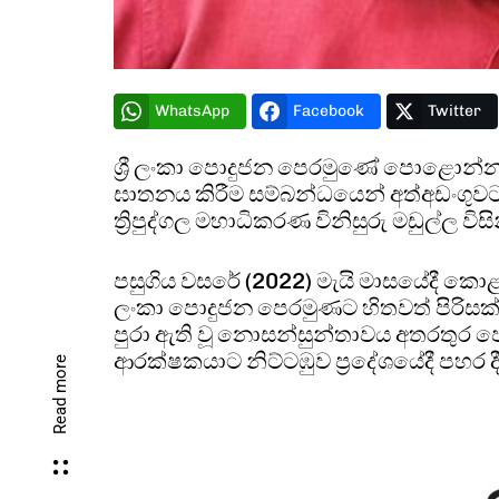
WhatsApp
Facebook
Twitter
ශ්‍රී ලංකා පොදුජන පෙරමුණේ පොළොන්නරුව ද
ඝාතනය කිරීම සම්බන්ධයෙන් අත්අඩංගු
ත්‍රිපුද්ගල මහාධිකරණ විනිසුරු මඩුල්ල 
පසුගිය වසරේ (2022) මැයි මාසයේදී කොළඹ 
ලංකා පොදුජන පෙරමුණට හිතවත් පිරිසක්
පුරා ඇති වූ නොසන්සුන්තාවය අතරතුර ප
ආරක්ෂකයාට නිට්ටඹුව ප්‍රදේශයේදී පහර ද
Read more