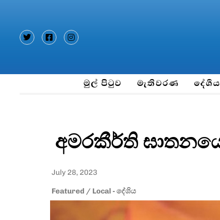
Type and hit enter
මුල් පිටුව
මැතිවරණ
දේශී
අමරකීර්ති ඝාතන
July 28, 2023
Featured
/
Local - දේශිය