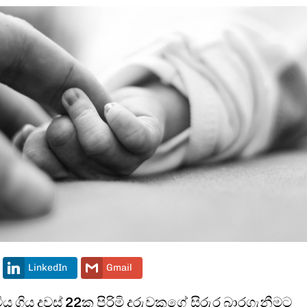
LinkedIn
Gmail
ිය ගිය දවස් 22ක පිරිමි දරුවකුගේ සිරුර බාරගැනීමට