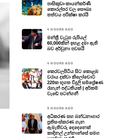
පාසිකුඩා-කායන්කර්ණී
කොරල්පර වල සෞඛ්‍ය
තත්වය පරික්ෂා කරයි
4 HOURS AGO
මන්ත්‍රී වැටුප රුපියල්
60,000කින් ඉහළ දමා ඇති
බව අර්චුනා පවසයි
4 HOURS AGO
කෙරවලපිටිය සිට කොළඹ
වරාය දක්වා කිලෝවොට්
220ක භූගත විදුලි සම්ප්‍රේෂණ
රැහැන් පද්ධතියක් | අර්කම්
වැඩේ පටන්ගනී
5 HOURS AGO
අධිකරණ සහ බන්ධනාගාර
ප්‍රතිසංස්කරණ ගැන
ඇමැතිවරු දෙදෙනෙක්
කාදිනල් උන්නාන්සේ සමග