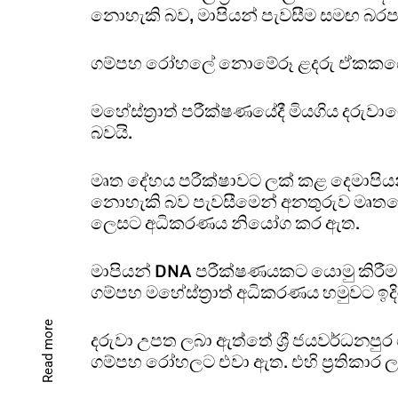
නොහැකි බව, මාපියන් පැවසීම සමඟ බරපත
ගම්පහ රෝහලේ නොමේරූ ළදරු ඒකකයේ ප්‍ර
මහේස්ත්‍රාත් පරීක්ෂණයේදී මියගිය දර
බවයි.
මෘත දේහය පරීක්ෂාවට ලක් කළ දෙමාපිය
නොහැකි බව පැවසීමෙන් අනතුරුව මෘතද
ලෙසට අධිකරණය නියෝග කර ඇත.
මාපියන් DNA පරීක්ෂණයකට යොමු කිරීම ස
ගම්පහ මහේස්ත්‍රාත් අධිකරණය හමුවට ඉද
Read more
දරුවා උපත ලබා ඇත්තේ ශ්‍රී ජයවර්ධ
ගම්පහ රෝහලට එවා ඇත. එහි ප්‍රතිකාර ලබ