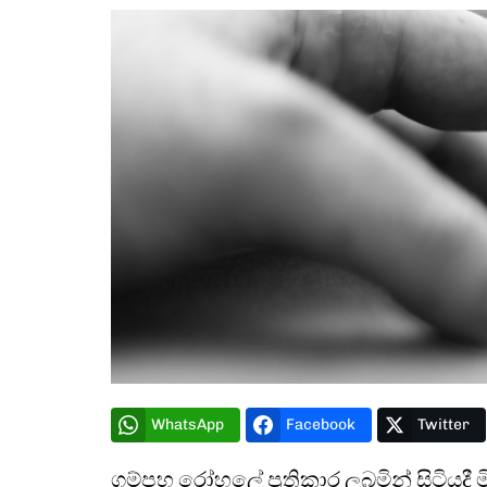
WhatsApp
Facebook
Twitter
ගම්පහ රෝහලේ ප්‍රතිකාර ලබමින් සිටියදී ම