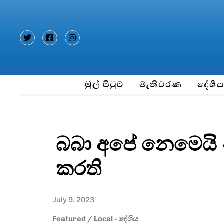
Type and hit enter
මුල් පිටුව
මැතිවරණ
දේශී
බබා අපේ නෙමෙයි – 
කරති
July 9, 2023
Featured
/
Local - දේශිය