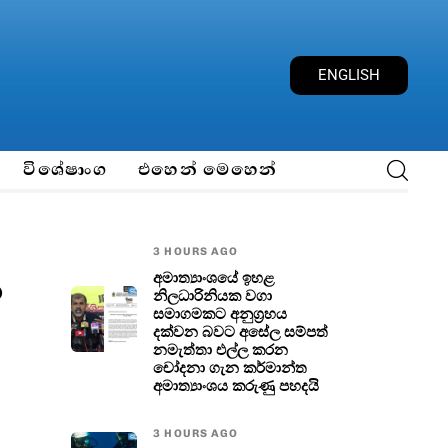
E
N
G
L
I
S
H
විශේෂාංග
එහෙන් මෙහෙන්
3 HOURS AGO
ප
අමාත්‍යාංශයේ ඉහළ
නිලධාරිනියක වගා
සමාගමකට අනුග්‍රහය
දක්වන බවට අසේල සම්පත්
නමැත්තා එල්ල කරන
චෝදනා ගැන කර්මාන්ත
අමාත්‍යාංශය කරුණු පහදයි
3 HOURS AGO