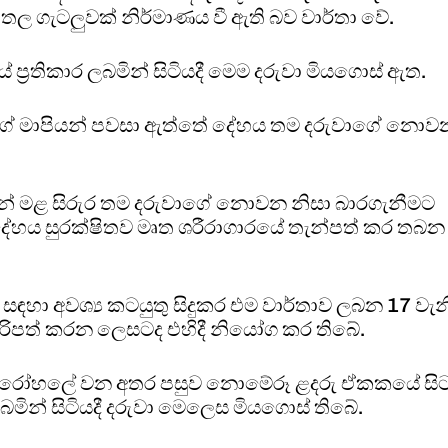
ල ගැටලුවක් නිර්මාණය වී ඇති බව වාර්තා වේ.
තිකාර ලබමින් සිටියදී මෙම දරුවා මියගොස් ඇත.
ුවාගේ මාපියන් පවසා ඇත්තේ දේහය තම දරුවාගේ නොව
න් මළ සිරුර තම දරුවාගේ නොවන නිසා බාරගැනීමට
ේහය සුරක්ෂිතව මෘත ශරීරාගාරයේ තැන්පත් කර තබන
ඳහා අවශ්‍ය කටයුතු සිදුකර එම වාර්තාව ලබන 17 වැන
ිරිපත් කරන ලෙසටද එහිදී නියෝග කර තිබේ.
නපුර රෝහලේ වන අතර පසුව නොමේරූ ළදරු ඒකකයේ සි
මින් සිටියදී දරුවා මෙලෙස මියගොස් තිබේ.