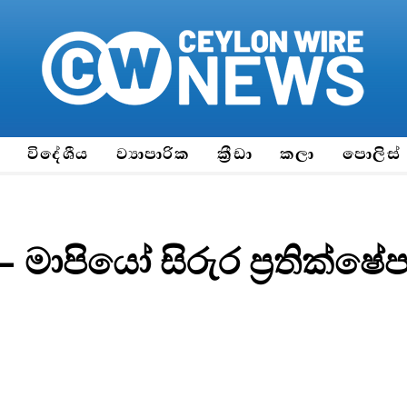
ය
විදේශීය
ව්‍යාපාරික
ක්‍රීඩා
කලා
පොලිස්
මාපියෝ සිරුර ප්‍රතික්ෂේ