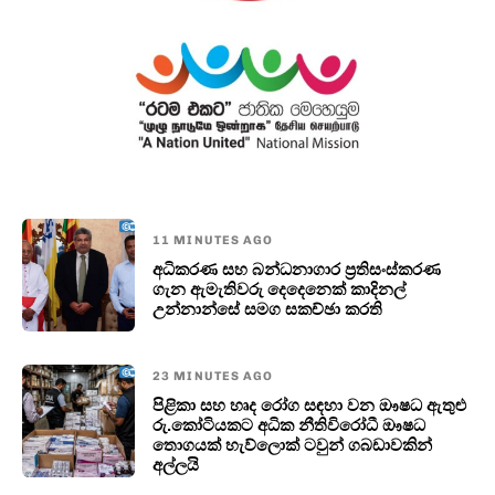
11 MINUTES AGO
අධිකරණ සහ බන්ධනාගාර ප්‍රතිසංස්කරණ
ගැන ඇමැතිවරු දෙදෙනෙක් කාදිනල්
උන්නාන්සේ සමග සකච්ඡා කරති
23 MINUTES AGO
පිළිකා සහ හෘද රෝග සඳහා වන ඖෂධ ඇතුළු
රු.කෝටියකට අධික නීතිවිරෝධී ඖෂධ
තොගයක් හැව්ලොක් ටවුන් ගබඩාවකින්
අල්ලයි