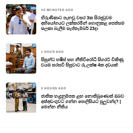
45 MINUTES AGO
හිරුණිකාට පැනවූ වසර 3ක සිරදඬුවම
අභියෝගයට ලක්කරමින් ගොනුකළ පෙත්සම
සලකා බැලීම සැප්තැම්බර් 23දා
1 HOUR AGO
සිසුන්ට හෂීස් සහ නීතිවිරෝධී සිගරට් විකිණූ
වයඹ සරසවි සිසුවාට රු.ලක්ෂ 4ක දඩයක්
2 HOURS AGO
ජාතික හැඳුනුම්පත ළඟ නොතිබුණොත් ඔබව
අත්අඩංගුවට ගන්න පොලිසියට පුලුවන්ද? |
මෙන්න නීතිය