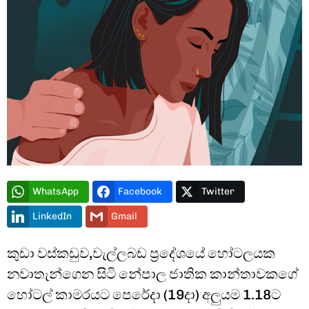
Type and hit enter
WhatsApp
Facebook
Twitter
LinkedIn
Gmail
කුඩා වස්කඩුව,වැල්ලබඩ ප්‍රදේශයේ හෝටලයක
නවාතැන්ගෙන සිටි නේපාල ජාතික කාන්තාවකගේ
හෝටල් කාමරයට පෙරේදා (19දා) අලුයම 1.18ට