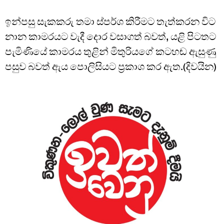
ඉන්පසු සැකකරු තමා ස්පර්ශ කිරීමට තැත්කරන විට
නාන කාමරයට වැදී දොර වසාගත් බවත්, යළි පිටතට
පැමිණියේ කාමරය තුළින් මිතුරියගේ කටහඬ ඇසුණු
පසුව බවත් ඇය පොලිසියට ප්‍රකාශ කර ඇත.(දිවයින)