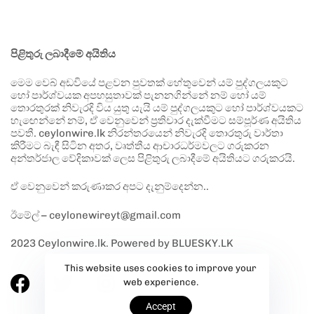
පිළිතුරු ලබාදීමේ අයිතිය
මෙම වෙබ් අඩවියේ පළවන පුවතක් හේතුවෙන් යම් පුද්ගලයකුට
හෝ පාර්ශ්වයක අපහසුතාවක් පැනනගින්නේ නම් හෝ යම්
තොරතුරක් නිවැරදි විය යුතු යැයි යම් පුද්ගලයකුට හෝ පාර්ශ්වයකට
හැඟෙන්නේ නම්, ඒ වෙනුවෙන් ප්‍රතිචාර දැක්වීමට සම්පූර්ණ අයිතිය
පවතී. ceylonwire.lk නිරන්තරයෙන් නිවැරදි තොරතුරු වාර්තා
කිරීමට බැඳී සිටින අතර, වෘත්තීය ආචාරධර්මවලට ගරුකරන
අන්තර්ජාල වේදිකාවක් ලෙස පිළිතුරු ලබාදීමේ අයිතියට ගරුකරයි.
ඒ වෙනුවෙන් කරුණාකර අපට දැනුම්දෙන්න..
ඊමේල් – ceylonewireyt@gmail.com
2023 Ceylonwire.lk. Powered by BLUESKY.LK
This website uses cookies to improve your
web experience.
Accept