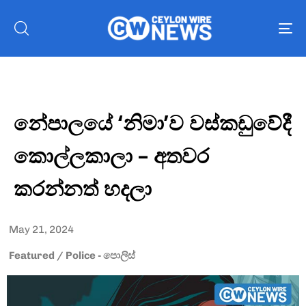
To
nav
නේපාලයේ ‘නිමා’ව වස්කඩුවේදී
කොල්ලකාලා – අතවර
කරන්නත් හදලා
May 21, 2024
Featured
/
Police - පොලිස්