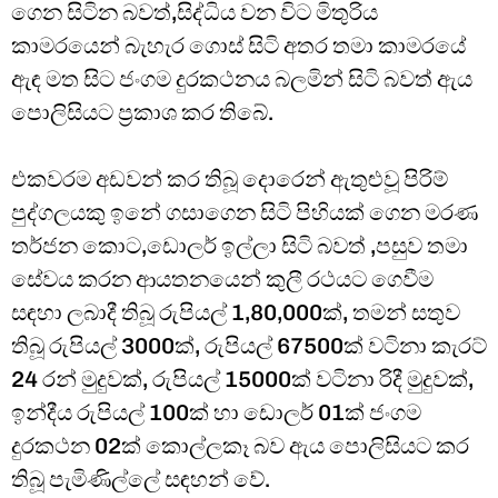
ගෙන සිටින බවත්,සිද්ධිය වන විට මිතුරිය
කාමරයෙන් බැහැර ගොස් සිටි අතර තමා කාමරයේ
ඇඳ මත සිට ජංගම දුරකථනය බලමින් සිටි බවත් ඇය
පොලිසියට ප්‍රකාශ කර තිබේ.
එකවරම අඩවන් කර තිබූ දොරෙන් ඇතුළුවූ පිරිම්
පුද්ගලයකු ඉනේ ගසාගෙන සිටි පිහියක් ගෙන මරණ
තර්ජන කොට,ඩොලර් ඉල්ලා සිටි බවත් ,පසුව තමා
සේවය කරන ආයතනයෙන් කුලී රථයට ගෙවීම
සඳහා ලබාදී තිබූ රුපියල් 1,80,000ක්, තමන් සතුව
තිබූ රුපියල් 3000ක්, රුපියල් 67500ක් වටිනා කැරට්
24 රන් මුදුවක්, රුපියල් 15000ක් වටිනා රිදී මුදුවක්,
ඉන්දීය රුපියල් 100ක් හා ඩොලර් 01ක් ජංගම
දුරකථන 02ක් කොල්ලකෑ බව ඇය පොලිසියට කර
තිබූ පැමිණිල්ලේ සඳහන් වේ.