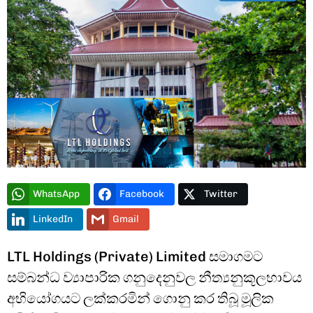
Type and hit enter
WhatsApp
Facebook
Twitter
LinkedIn
Gmail
LTL Holdings (Private) Limited සමාගමට
සම්බන්ධ ව්‍යාපාරික ගනුදෙනුවල නීත්‍යනුකූලභාවය
අභියෝගයට ලක්කරමින් ගොනු කර තිබූ මූලික