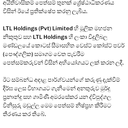
අයිතිවාසිකම් පෙත්සම් තුනක් ශ්‍රේෂ්ඨාධිකරණය
විසින් ඊයේ ප්‍රතික්ෂේප කරනු ලැබීය.
LTL Holdings (Pvt) Limited හි මූලික මහජන
නිකුතුව සහ LTL Holdings හි ලංකා විදුලිබල
මණ්ඩලයේ කොටස් සීමාසහිත වෙස්ට් කෝස්ට් පවර්
(පෞද්ගලික) සමාගම වෙත පැවරීම
පෙත්සම්කරුවන් විසින් අභියෝගයට ලක් කරන ලදී.
ඊට සම්බන්ධ අදාළ පාර්ශ්වයන්ගේ කරුණු දැක්වීම්
දීර්ඝ ලෙස විභාගයට ගැනීමෙන් අනතුරුව මුර්දු
ප්‍රනාන්දු සහ ගාමිණී අමරසේකර යන ද්විපුද්ගල
විනිසුරු මඩුල්ල මෙම පෙත්සම් නිෂ්ප්‍රභ කිරීමට
තීරණය කර තිබේ.