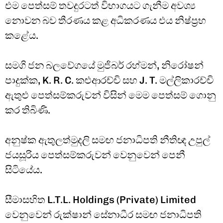
එම පෙත්සම් තවදුරටත් විභාගයට ගැනීම අවශ්‍ය
නොවන බව තීරණය කළ අධිකරණය එය නිෂ්ප්‍රභ
කළේය.
සමගි ජන බලවේගයේ මුජිබර් රහ්මන්, නිරෝෂන්
පාදුක්ක, K. R. C. කළුආරච්චි සහ J. T. මල්ලිකාරච්චි
ඇතුළු පෙත්සම්කරුවන් විසින් මෙම පෙත්සම් ගොනු
කර තිබිණි.
අනුෂ්ක ඇතුලත්මුදලි සමඟ ජනාධිපති නීතිඥ උපුල්
ජයසූරිය පෙත්සම්කරුවන් වෙනුවෙන් පෙනී
සිටියේය.
සීමාසහිත L.T.L. Holdings (Private) Limited
වෙනුවෙන් රුක්ෂාන් සේනාධීර සමඟ ජනාධිපති