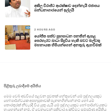
අකිල විරාජ්ට ආරක්ෂාව දෙන්නැයි එජාපය
බන්ධනාගාරයෙන් ඉල්ලයි
2 HOURS AGO
යෝජිත සත්ව සුභසාධන පනතින් ඇසළ
පෙරහැරට බාධා සිදුවිය හැකි බවට මල්වතු
මහනායක හිමියන්ගෙන් අනතුරු ඇඟවීමක්
පිළිතුරු ලබාදීමේ අයිතිය
මෙම වෙබ් අඩවියේ පළවන පුවතක් හේතුවෙන් යම් පුද්ගලයකුට
හෝ පාර්ශ්වයක අපහසුතාවක් පැනනගින්නේ නම් හෝ යම්
තොරතුරක් නිවැරදි විය යුතු යැයි යම් පුද්ගලයකුට හෝ පාර්ශ්වයකට
හැඟෙන්නේ නම්, ඒ වෙනුවෙන් ප්‍රතිචාර දැක්වීමට සම්පූර්ණ අයිතිය