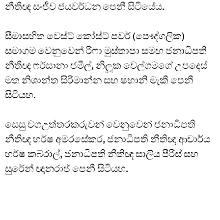
නීතිඥ සංජීව ජයවර්ධන පෙනී සිටියේය.
සීමාසහිත වෙස්ට් කෝස්ට් පවර් (පෞද්ගලික)
සමාගම වෙනුවෙන් රිෆා මුස්තාපා සමඟ ජනාධිපති
නීතිඥ ෆර්සානා ජමීල්, නිලූක වෙල්ගමගේ උපදෙස්
මත නිශාන්ත සිරිමාන්න සහ ෂහානි මැකී පෙනී
සිටියහ.
සෙසු වගඋත්තරකරුවන් වෙනුවෙන් ජනාධිපති
නීතිඥ හර්ෂ අමරසේකර, ජනාධිපති නීතිඥ ආචාර්ය
හර්ෂ කබ්රාල්, ජනාධිපති නීතිඥ සාලිය පීරිස් සහ
සුරේන් ඥානරාජ් පෙනී සිටියහ.