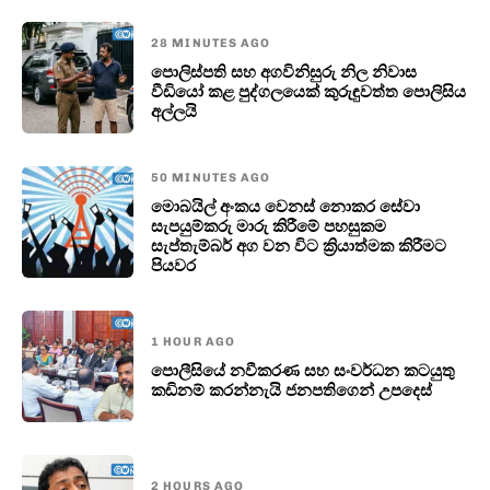
28 MINUTES AGO
පොලිස්පති සහ අගවිනිසුරු නිල නිවාස
වීඩියෝ කළ පුද්ගලයෙක් කුරුඳුවත්ත පොලිසිය
අල්ලයි
50 MINUTES AGO
මොබයිල් අංකය වෙනස් නොකර සේවා
සැපයුම්කරු මාරු කිරීමේ පහසුකම
සැප්තැම්බර් අග වන විට ක්‍රියාත්මක කිරීමට
පියවර
1 HOUR AGO
පොලීසියේ නවීකරණ සහ සංවර්ධන කටයුතු
කඩිනම් කරන්නැයි ජනපතිගෙන් උපදෙස්
2 HOURS AGO