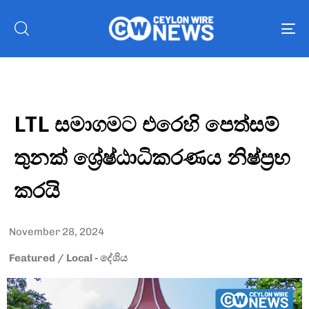
To
nav
LTL සමාගමට එරෙහි පෙත්සම්
තුනක් ශ්‍රේෂ්ඨාධිකරණය නිෂ්ප්‍රභ
කරයි
November 28, 2024
Featured
/
Local - දේශිය