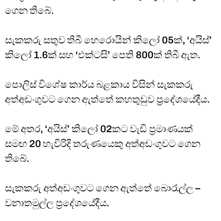
ගෙන තිබේ.
සැකකරු සතුව තිබී හෙරොයින් කිලෝ 05ක්, ‘අයිස්’
කිලෝ 1.6ක් සහ ‘එක්ටසි’ පෙති 800ක් තිබී ඇත.
පොලිස් විශේෂ කාර්ය බළකාය විසින් සැකකරු
අත්අඩංගුවට ගෙන ඇත්තේ කහතුඩුව ප්‍රදේශයේදීය.
මේ අතර, ‘අයිස්’ කිලෝ 02කට වැඩි ප්‍රමාණයක්
සමඟ 20 හැවිරිදි තරුණයෙකු අත්අඩංගුවට ගෙන
තිබේ.
සැකකරු අත්අඩංගුවට ගෙන ඇත්තේ බොරැල්ල –
වනාතමුල්ල ප්‍රදේශයේදීය.