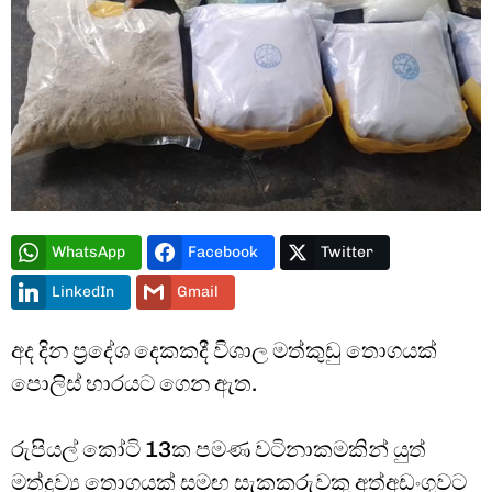
Type and hit enter
WhatsApp
Facebook
Twitter
LinkedIn
Gmail
අද දින ප්‍රදේශ දෙකකදී විශාල මත්කුඩු තොගයක්
පොලිස් භාරයට ගෙන ඇත.
රුපියල් කෝටි 13ක පමණ වටිනාකමකින් යුත්
මත්ද්‍රව්‍ය තොගයක් සමඟ සැකකරුවකු අත්අඩංගුවට