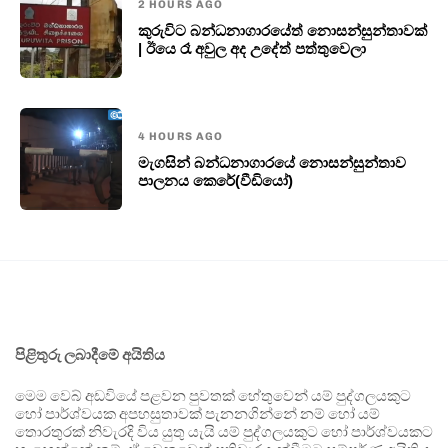
2 HOURS AGO
කුරුවිට බන්ධනාගාරයේත් නොසන්සුන්තාවක්
| ඊයෙ රෑ අවුල අද උදේත් පත්තුවෙලා
4 HOURS AGO
මැගසින් බන්ධනාගාරයේ නොසන්සුන්තාව
පාලනය කෙරේ(වීඩියෝ)
පිළිතුරු ලබාදීමේ අයිතිය
මෙම වෙබ් අඩවියේ පළවන පුවතක් හේතුවෙන් යම් පුද්ගලයකුට
හෝ පාර්ශ්වයක අපහසුතාවක් පැනනගින්නේ නම් හෝ යම්
තොරතුරක් නිවැරදි විය යුතු යැයි යම් පුද්ගලයකුට හෝ පාර්ශ්වයකට