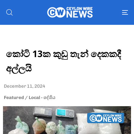
To
nav
කෝටි 13ක කුඩු තැන් දෙකකදී
අල්ලයි
December 11, 2024
Featured
/
Local - දේශිය