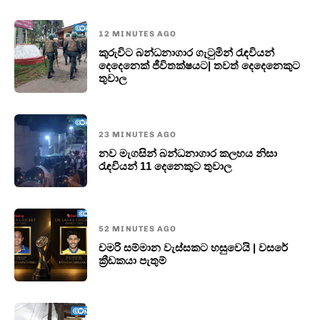
12 MINUTES AGO
කුරුවිට බන්ධනාගාර ගැටුමින් රැඳවියන්
දෙදෙනෙක් ජීවිතක්ෂයට| තවත් දෙදෙනෙකුට
තුවාල
23 MINUTES AGO
නව මැගසින් බන්ධනාගාර කලහය නිසා
රැඳවියන් 11 දෙනෙකුට තුවාල
52 MINUTES AGO
චමරි සම්මාන වැස්සකට හසුවෙයි | වසරේ
ක්‍රීඩකයා පැතුම්