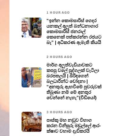
1 HOUR AGO
“ඉන්න කොමසාරිස් ගෙදර
යනකල් අලුත් බන්ධනාගාර
කොමසාරිස් ජනරාල්
කෙනෙක් පත්කරන්න රජයට
බෑ” | අධිකරණ ඇමැති කියයි
2 HOURS AGO
මාර්ග අලුත්වැඩියාවකට
කපපු වලේ පුද්ගලක් වැටිලා
බරපතලයි | බිරිඳගෙන්
බලධාරීන්ට චෝදනා |
“අනතුරු ඇඟවීමේ පුවරුවක්
තිබුණා නම් මේ අනතුර
වෙන්නේ නැහැ”(වීඩියෝ)
3 HOURS AGO
පාස්කු මහ නඩුව විභාග
කරන විනි­සුරු මඬුල්ලේ ආර­
ක්ෂාව වහාම දැඩිකරයි