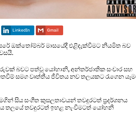
LinkedIn
Gmail
සරේ ඔක්තෝම්බර් මාසයේදී එළිදැක්වීමට නියමිත බව
වසයි.
ුවක් බවට පත්වූ යෝහානි, අන්තර්ජාතික සංචාර සහ
තවීම් සමග වෘත්තීය ජීවිතය නව තලයකට රැගෙන යෑ
මගින් සිය සංගීත කුසලතාවයන් තවදුරටත් ප්‍රදර්ශනය
ගෝලීය තලයේ තවදුරටත් ඉහළ නැංවීමටත් යෝහනි