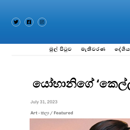
Type and hit enter
මුල් පිටුව
මැතිවරණ
දේශී
යෝහානිගේ ‘කෙල්ල
July 31, 2023
Art - කලා
/
Featured