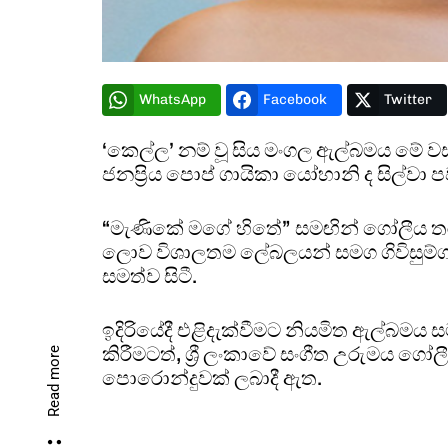
WhatsApp
Facebook
Twitter
‘කෙල්ල’ නම් වූ සිය මංගල ඇල්බමය මේ ව
ජනප්‍රිය පොප් ගායිකා යෝහානි ද සිල්වා ප
“මැණිකේ මගේ හිතේ” සමඟින් ගෝලීය තර
ලොව විශාලතම ලේබලයන් සමග ගිවිසුම්ග
සමත්ව සිටී.
ඉදිරියේදී එළිදැක්වීමට නියමිත ඇල්බමය ස
කිරීමටත්, ශ්‍රී ලංකාවේ සංගීත උරුමය 
Read more
පොරොන්දුවක් ලබාදී ඇත.