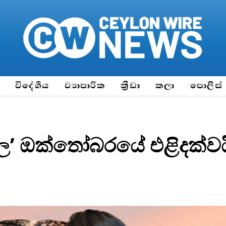
ය
විදේශීය
ව්‍යාපාරික
ක්‍රීඩා
කලා
පොලිස්
’ ඔක්තෝබරයේ එළිදක්වය