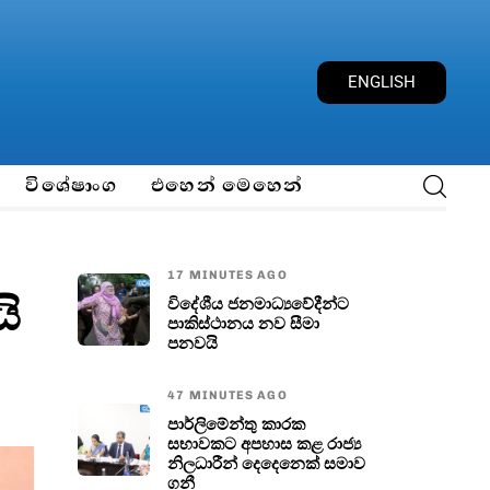
E
N
G
L
I
S
H
විශේෂාංග
එහෙන් මෙහෙන්
17 MINUTES AGO
ි
විදේශීය ජනමාධ්‍යවේදීන්ට
පාකිස්ථානය නව සීමා
පනවයි
47 MINUTES AGO
පාර්ලිමේන්තු කාරක
සභාවකට අපහාස කළ රාජ්‍ය
නිලධාරීන් දෙදෙනෙක් සමාව
ගනී