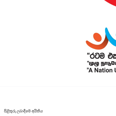
පිළිතුරු ලබාදීමේ අයිතිය