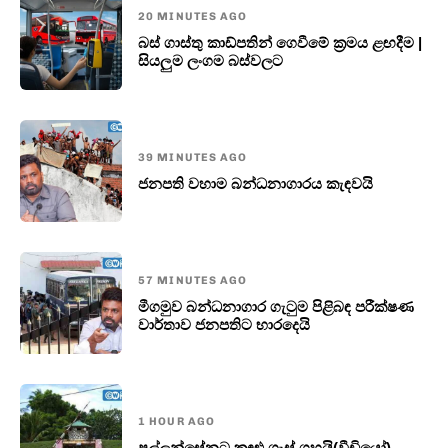
20 MINUTES AGO
බස් ගාස්තු කාඩ්පතින් ගෙවීමේ ක්‍රමය ළඟදීම |
සියලුම ලංගම බස්වලට
39 MINUTES AGO
ජනපති වහාම බන්ධනාගාරය කැඳවයි
57 MINUTES AGO
මීගමුව බන්ධනාගාර ගැටුම පිළිබඳ පරීක්ෂණ
වාර්තාව ජනපතිට භාරදෙයි
1 HOUR AGO
පල්ලන්සේනට කඳුළු ගෑස් ගහයි(වීඩියෝ)