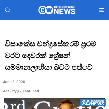
To
nav
විසාකේස චන්ද්‍රසේකරම් ප්‍රථම
වරට දෙවරක් ග්‍රේෂන්
සම්මානලාභියා බවට පත්වේ
June 8, 2026
Art - කලා
/
Featured