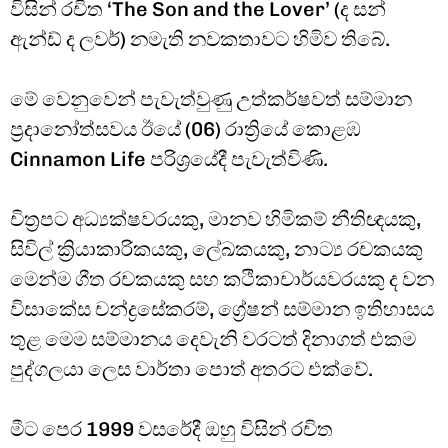
විසින් රචිත ‘The Son and the Lover’ (ද සන්
ඇන්ඩ් ද ලවර්) නමැති නවකතාවට හිමිව තිබේ.
මේ වෙනුවෙන් පැවැත්වුණු උත්කර්ෂවත් සම්මාන
ප්‍රදානෝත්සවය ඊයේ (06) රාත්‍රියේ කොළඹ
Cinnamon Life පරිශ්‍රයේදී පැවැත්විණි.
චිත්‍රපට අධ්‍යක්ෂවරයකු, මානව හිමිකම් නීතිඥයකු,
සිවිල් ක්‍රියාකාරිකයකු, ලේඛකයකු, නාට්‍ය රචකයකු
මෙන්ම ගීත රචකයකු සහ කථිකාචාර්යවරයකු ද වන
විසාකේස චන්ද්‍රසේකරම්, ග්‍රේෂන් සම්මාන ඉතිහාසය
තුළ මෙම සම්මානය දෙවැනි වරටත් දිනාගත් එකම
පුද්ගලයා ලෙස වාර්තා පොත් අතරට එක්වේ.
මීට පෙර 1999 වසරේදී ඔහු විසින් රචිත