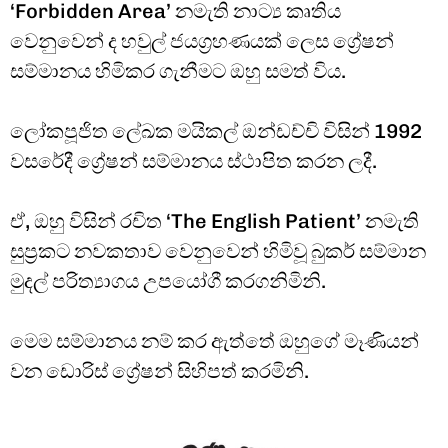
‘Forbidden Area’ නමැති නාට්‍ය කෘතිය
වෙනුවෙන් ද හවුල් ජයග්‍රහණයක් ලෙස ග්‍රේෂන්
සම්මානය හිමිකර ගැනීමට ඔහු සමත් විය.
ලෝකපූජිත ලේඛක මයිකල් ඔන්ඩච්චි විසින් 1992
වසරේදී ග්‍රේෂන් සම්මානය ස්ථාපිත කරන ලදී.
ඒ, ඔහු විසින් රචිත ‘The English Patient’ නමැති
සුප්‍රකට නවකතාව වෙනුවෙන් හිමිවූ බුකර් සම්මාන
මුදල් පරිත්‍යාගය උපයෝගී කරගනිමිනි.
මෙම සම්මානය නම් කර ඇත්තේ ඔහුගේ මෑණියන්
වන ඩොරිස් ග්‍රේෂන් සිහිපත් කරමිනි.