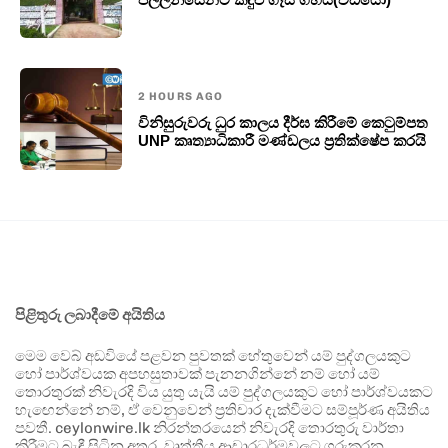
2 HOURS AGO
විනිසුරුවරු ධුර කාලය දීර්ඝ කිරීමේ කෙටුම්පත
UNP කෘත්‍යාධිකාරී මණ්ඩලය ප්‍රතික්ෂේප කරයි
පිළිතුරු ලබාදීමේ අයිතිය
මෙම වෙබ් අඩවියේ පළවන පුවතක් හේතුවෙන් යම් පුද්ගලයකුට
හෝ පාර්ශ්වයක අපහසුතාවක් පැනනගින්නේ නම් හෝ යම්
තොරතුරක් නිවැරදි විය යුතු යැයි යම් පුද්ගලයකුට හෝ පාර්ශ්වයකට
හැඟෙන්නේ නම්, ඒ වෙනුවෙන් ප්‍රතිචාර දැක්වීමට සම්පූර්ණ අයිතිය
පවතී. ceylonwire.lk නිරන්තරයෙන් නිවැරදි තොරතුරු වාර්තා
කිරීමට බැඳී සිටින අතර, වෘත්තීය ආචාරධර්මවලට ගරුකරන