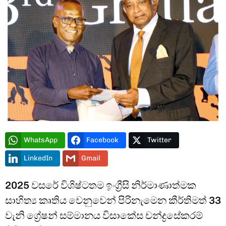
Type and hit enter
WhatsApp
Facebook
Twitter
LinkedIn
Gmail
2025 වසරේ විශිෂ්ටතම ඉංග්‍රීසි නිර්මාණාත්මක
සාහිත්‍ය කෘතිය වෙනුවෙන් පිරිනැමෙන කීර්තිමත් 33
වැනි ග්‍රේෂන් සම්මානය විසාකේස චන්ද්‍රසේකරම්