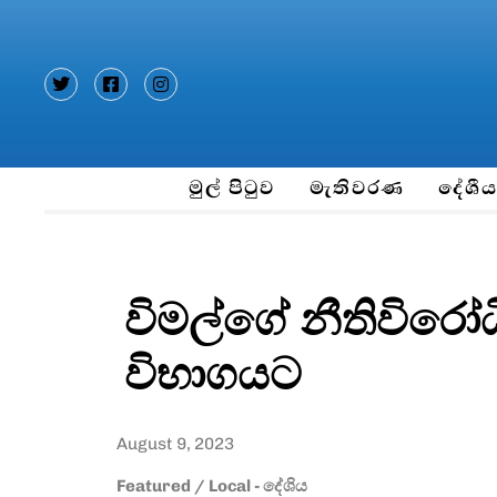
Type and hit enter
මුල් පිටුව
මැතිවරණ
දේශී
විමල්ගේ නීතිවිරෝධ
විභාගයට
August 9, 2023
Featured
/
Local - දේශිය