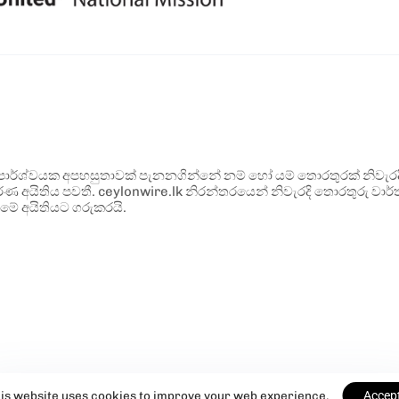
ර්ශ්වයක අපහසුතාවක් පැනනගින්නේ නම් හෝ යම් තොරතුරක් නිවැරදි ව
්ණ අයිතිය පවතී. ceylonwire.lk නිරන්තරයෙන් නිවැරදි තොරතුරු වාර්තා
මේ අයිතියට ගරුකරයි.
is website uses cookies to improve your web experience.
Accep