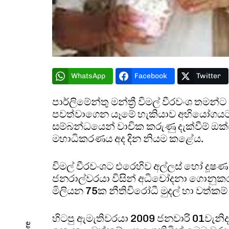
WhatsApp
Facebook
Twitter
පාර්ලිමේන්තු මන්ත්‍රී විමල් වීරවංශ තම
පවත්වාගෙන යෑමේ හැකියාව අභියෝගයට ල
සම්බන්ධයෙන් වාචික කරුණු දැක්වීම් ඔ
මහාධිකරණය අද දින නියම කළේය.
විමල් වීරවංශට එරෙහිව අල්ලස් හෝ දූෂ
ජනරාල්වරයා විසින් අධිචෝදනා ගොනුකර 
මිලියන 75ක නීතිවිරෝධී මුදල් හා වත්
හිටපු ඇමැතිවරයා 2009 ජනවාරි 01වැනිදා 