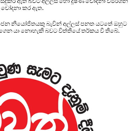
ිදුකර ඇති බවට අල්ලස් හෝ දූෂණ චෝදනා විමර්ශන
ා චෝදනා කර ඇත.
 මහජන නියෝජිතයකු බැවින් අල්ලස් පනත යටතේ ඔහුට
ෙන යා නොහැකි බවට විත්තියේ තර්කය වී තිබේ.