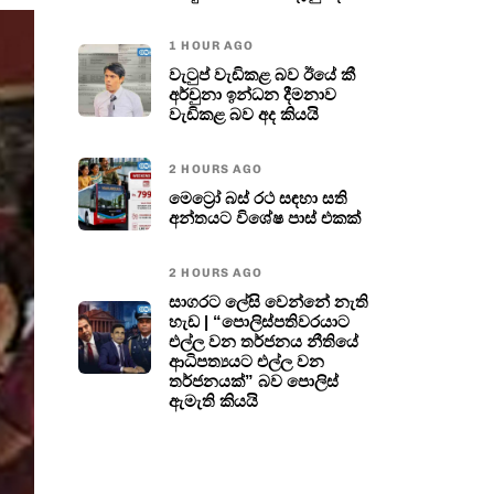
1 HOUR AGO
වැටුප් වැඩිකළ බව ඊයේ කී
අර්චුනා ඉන්ධන දීමනාව
වැඩිකළ බව අද කියයි
2 HOURS AGO
මෙට්‍රෝ බස් රථ සඳහා සති
අන්තයට විශේෂ පාස් එකක්
2 HOURS AGO
සාගරට ලේසි වෙන්නේ නැති
හැඩ | “පොලිස්පතිවරයාට
එල්ල වන තර්ජනය නීතියේ
ආධිපත්‍යයට එල්ල වන
තර්ජනයක්” බව පොලිස්
ඇමැති කියයි