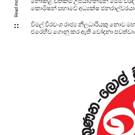
Read more
නොකළ වත්කම් උපයාගනිමින් මෙම වරද ස
කොමිෂන් සභාවේ අධ්‍යක්ෂ ජනරාල්වරය
විමල් වීරවංශ රාජ්‍ය නිලධාරියකු නොව
එරෙහිව ගොනු කර ඇති චෝදනා පවත්වාග