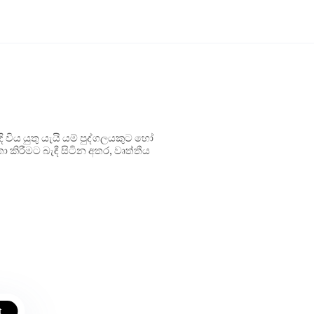
ිය යුතු යැයි යම් පුද්ගලයකුට හෝ
 කිරීමට බැඳී සිටින අතර, වෘත්තීය
t