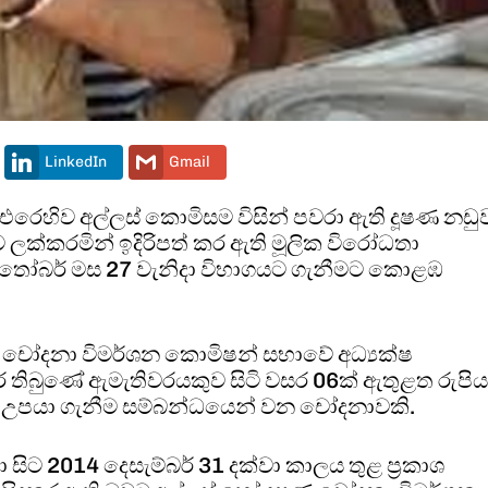
LinkedIn
Gmail
න්ට එරෙහිව අල්ලස් කොමිසම විසින් පවරා ඇති දූෂණ නඩු
ක්කරමින් ඉදිරිපත් කර ඇති මූලික විරෝධතා
ක්තෝබර් මස 27 වැනිදා විභාගයට ගැනීමට කොළඹ
ණ චෝදනා විමර්ශන කොමිෂන් සභාවේ අධ්‍යක්ෂ
තිබුණේ ඇමැතිවරයකුව සිටි වසර 06ක් ඇතුළත රුපිය
කම් උපයා ගැනීම සම්බන්ධයෙන් වන චෝදනාවකි.
සිට 2014 දෙසැම්බර් 31 දක්වා කාලය තුළ ප්‍රකාශ