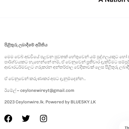
පිළිතුරු ලබාදීමේ අයිතිය
මෙම වෙබ් අඩවියේ පළවන පුවතක් හේතුවෙන් යම් පුද්ගලයකුට හෝ පා
පාර්ශ්වයකට හැඟෙන්නේ නම්, ඒ වෙනුවෙන් ප්‍රතිචාර දැක්වීමට සම්පූර
ආචාරධර්මවලට ගරුකරන අන්තර්ජාල වේදිකාවක් ලෙස පිළිතුරු ලබාදී
ඒ වෙනුවෙන් කරුණාකර අපට දැනුම්දෙන්න..
ඊමේල් – ceylonewireyt@gmail.com
2023 Ceylonwire.lk. Powered by BLUESKY.LK
Th