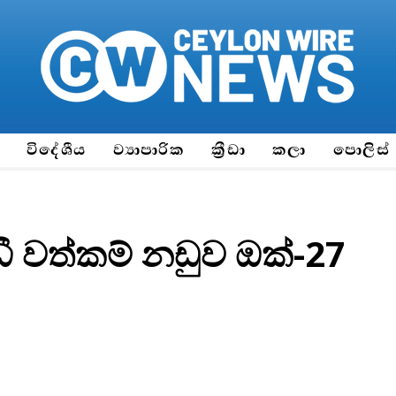
ය
විදේශීය
ව්‍යාපාරික
ක්‍රීඩා
කලා
පොලිස්
ී වත්කම් නඩුව ඔක්-27