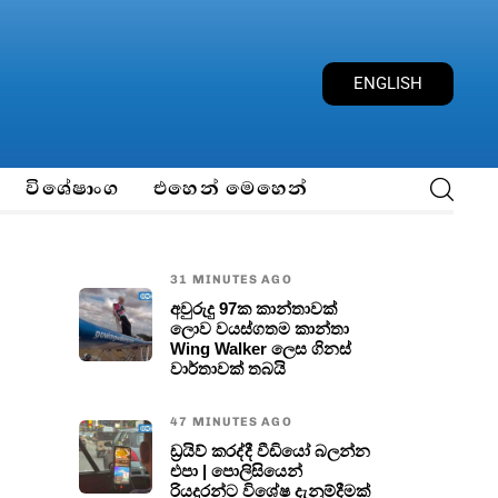
E
N
G
L
I
S
H
විශේෂාංග
එහෙන් මෙහෙන්
31 MINUTES AGO
අවුරුදු 97ක කාන්තාවක්
ලොව වයස්ගතම කාන්තා
Wing Walker ලෙස ගිනස්
වාර්තාවක් තබයි
47 MINUTES AGO
ඩ්‍රයිව් කරද්දී වීඩියෝ බලන්න
එපා | පොලිසියෙන්
රියදුරන්ට විශේෂ දැනුම්දීමක්