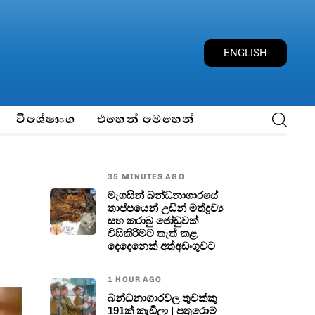
E
N
G
L
I
S
H
විශේෂාංග
එහෙන් මෙහෙන්
35 MINUTES AGO
මැගසින් බන්ධනාගාරයේ
තාප්පයෙන් උඩින් මත්ද්‍රව්‍ය
සහ කරාබු ජෝඩුවක්
විසිකිරීමට තැත් කළ
දෙදෙනෙක් අත්අඩංගුවට
1 HOUR AGO
බන්ධනාගාරවල තුවක්කු
191ක් කැඩිලා | පතුරොම්