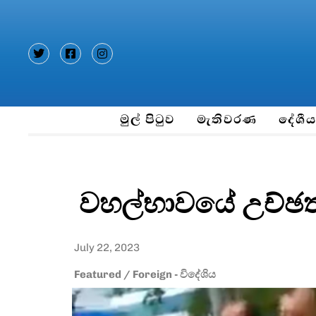
Type and hit enter
මුල් පිටුව
මැතිවරණ
දේශී
වහල්භාවයේ උච්ඡතම
July 22, 2023
Featured
/
Foreign - විදේශිය