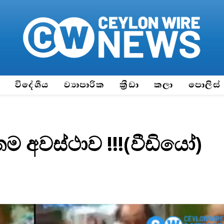
ය
විදේශීය
ව්‍යාපාරික
ක්‍රීඩා
කලා
පොලිස්
 අවස්ථාව !!!(වීඩියෝ)