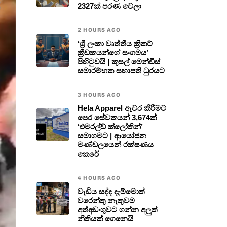
2327ක් පරණ වෙලා
2 HOURS AGO
‘ශ්‍රී ලංකා වෘත්තීය ක්‍රිකට්
ක්‍රීඩකයන්ගේ සංගමය’
පිහිටුවයි | කුසල් මෙන්ඩිස්
සමාරම්භක සභාපති ධුරයට
3 HOURS AGO
Hela Apparel ඈවර කිරීමට
පෙර සේවකයන් 3,674ක්
‘එමරල්ඩ් ක්ලෝතින්’
සමාගමට | ආයෝජන
මණ්ඩලයෙන් රක්ෂණය
කෙරේ
4 HOURS AGO
වැඩිය සද්ද දැම්මොත්
වරෙන්තු නැතුවම
අත්අඩංගුවට ගන්න අලුත්
නීතියක් ගෙනෙයි