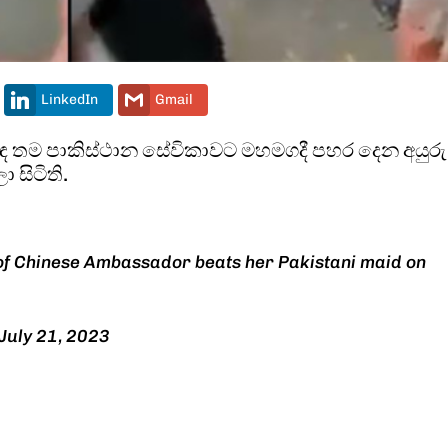
LinkedIn
Gmail
ඳ තම පාකිස්ථාන සේවිකාවට මහමගදී පහර දෙන අයුරු
 සිටිති.
 of Chinese Ambassador beats her Pakistani maid on
July 21, 2023