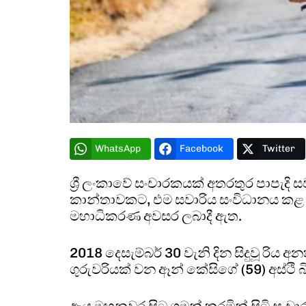
WhatsApp
Facebook
Twitter
ශ්‍රී ලංකාවේ සංචාරකයක් අතරතුර පාපැදි
කාන්තාවකට, එම සවාරිය සංවිධානය කළ බ්
මහාධිකරණ අවසර ලබාදී ඇත.
2018 දෙසැම්බර් 30 වැනි දින සිදුවූ රිය 
ගුරුවරියක් වන ඈන් කේසිගේ (59) අස්ථි බි
ඇය මහනුවර සිට ගමන් කරමින් සිටි සංචා