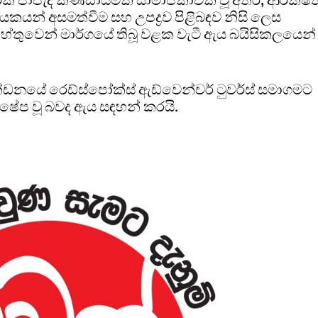
ධායකයන් අසමත්වීම සහ උපද්‍රව පිළිබඳව නිසි ලෙස
තුවෙන් මාර්ගයේ තිබූ වළක වැටී ඇය බයිසිකලයෙන්
න්ඩනයේ රෙඩ්ස්පෝක්ස් ඇඩ්වෙන්චර් ටුවර්ස් සමාගමට
ක්ෂේප වූ බවද ඇය සඳහන් කරයි.