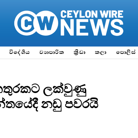
ය
විදේශීය
ව්‍යාපාරික
ක්‍රීඩා
කලා
පොලිස්
අනතුරකට ලක්වුණු
්තයේදී නඩු පවරයි