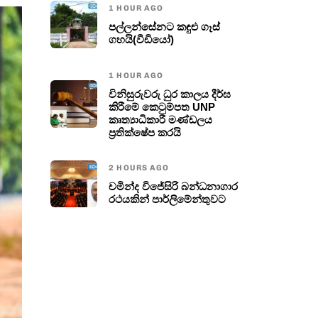
1 HOUR AGO
පල්ලන්සේනට කඳුළු ගෑස්
ගහයි(වීඩියෝ)
1 HOUR AGO
විනිසුරුවරු ධුර කාලය දීර්ඝ
කිරීමේ කෙටුම්පත UNP
කෘත්‍යාධිකාරී මණ්ඩලය
ප්‍රතික්ෂේප කරයි
2 HOURS AGO
චමින්ද විජේසිරි බන්ධනාගාර
රථයකින් පාර්ලිමේන්තුවට