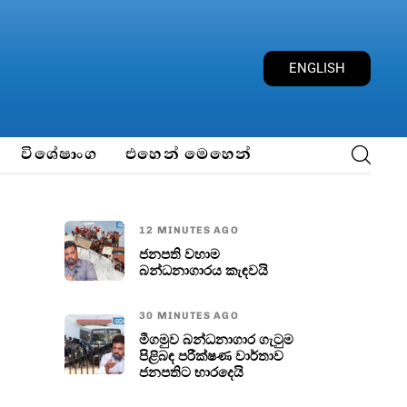
E
N
G
L
I
S
H
විශේෂාංග
එහෙන් මෙහෙන්
12 MINUTES AGO
ජනපති වහාම
බන්ධනාගාරය කැඳවයි
30 MINUTES AGO
මීගමුව බන්ධනාගාර ගැටුම
පිළිබඳ පරීක්ෂණ වාර්තාව
ජනපතිට භාරදෙයි