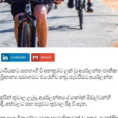
LinkedIn
Gmail
 සවාරියකට සහභාගී වී අනතුරට ලක් වූ අයර්ලන්ත ජාතික
‍රිතාන්‍ය සමාගමට එරෙහිව නඩු පැවරීමට අයර්ලන්ත
අනතුරින් තුවාල ලැබූ, අයර්ලන්තයේ කෝක් මිඩ්ල්ටන්හි
ඳී, අත්වලට සහ පපුවට තුවාල සිදු වී ඇත.
රක පාපැදි කණ්ඩායමක සාමාජිකාවක් වූ අතර, ආරක්ෂි