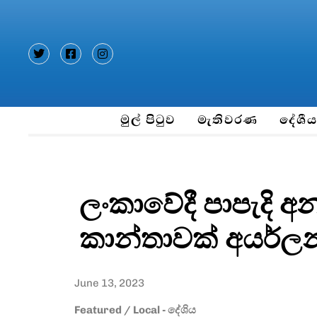
Type and hit enter
මුල් පිටුව
මැතිවරණ
දේශී
ලංකාවේදී පාපැදි 
කාන්තාවක් අයර්ලන
June 13, 2023
Featured
/
Local - දේශිය