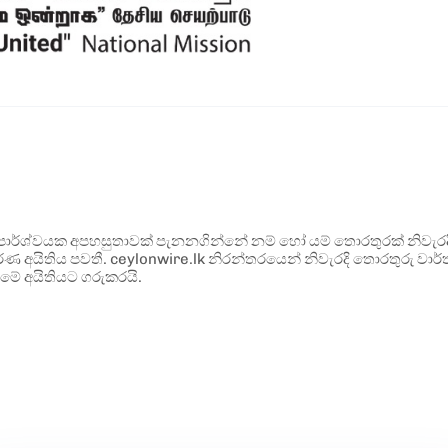
ර්ශ්වයක අපහසුතාවක් පැනනගින්නේ නම් හෝ යම් තොරතුරක් නිවැරදි ව
්ණ අයිතිය පවතී. ceylonwire.lk නිරන්තරයෙන් නිවැරදි තොරතුරු වාර්තා
මේ අයිතියට ගරුකරයි.