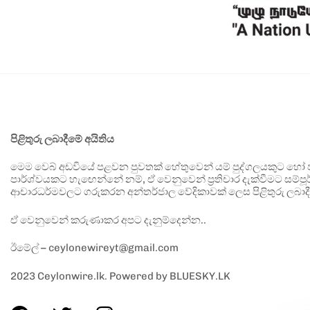
පිළිතුරු ලබාදීමේ අයිතිය
මෙම වෙබ් අඩවියේ පළවන පුවතක් හේතුවෙන් යම් පුද්ගලයකුට හෝ පා
පාර්ශ්වයකට හැඟෙන්නේ නම්, ඒ වෙනුවෙන් ප්‍රතිචාර දැක්වීමට සම්පූර
ආචාරධර්මවලට ගරුකරන අන්තර්ජාල වේදිකාවක් ලෙස පිළිතුරු ලබාදී
ඒ වෙනුවෙන් කරුණාකර අපට දැනුම්දෙන්න..
ඊමේල් – ceylonewireyt@gmail.com
2023 Ceylonwire.lk. Powered by BLUESKY.LK