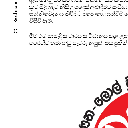
Read more
ක්‍රම පිළිබඳව නිසි උපදෙස් ලබාදීමට සංවි
සන්නිවේදනය කිරීමට අපොහොසත්වීම හේ
විසිවී ඇත.
මීට එම පාපැදි සංචාරය සංවිධානය කළ ල
එරෙහිව තමා නඩු පැවරූ නමුත්, එය ප්‍රති