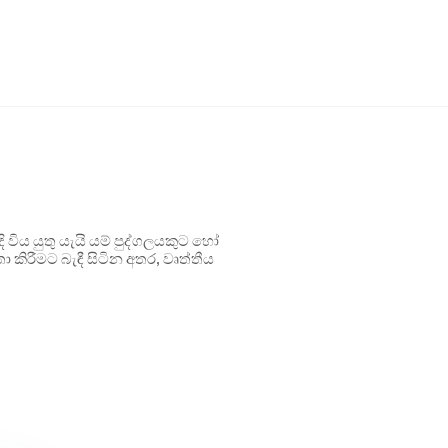
ිය යුතු යැයි යම් පුද්ගලයකුට හෝ
 කිරීමට බැඳී සිටින අතර, වෘත්තීය