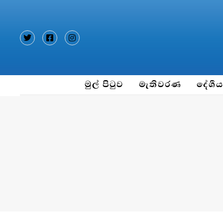
Type and hit enter
මුල් පිටුව
මැතිවරණ
දේශී