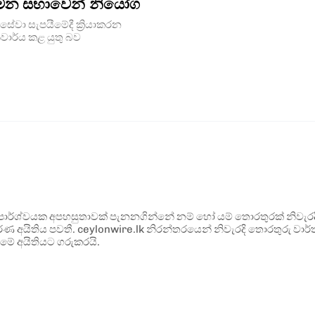
යාමන සභාවෙන් නියෝග
ේවා සැපයීමේදී ක්‍රියාකරන
ිවාර්ය කළ යුතු බව
ර්ශ්වයක අපහසුතාවක් පැනනගින්නේ නම් හෝ යම් තොරතුරක් නිවැරදි ව
්ණ අයිතිය පවතී. ceylonwire.lk නිරන්තරයෙන් නිවැරදි තොරතුරු වාර්තා
මේ අයිතියට ගරුකරයි.