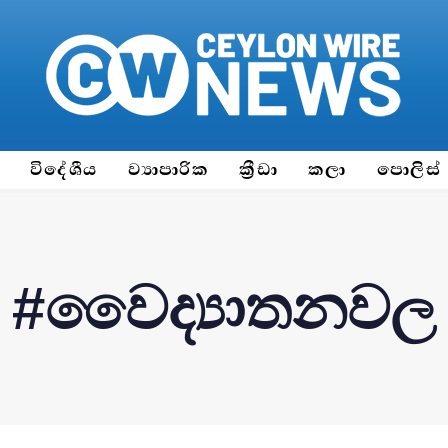
ය
විදේශීය
ව්‍යාපාරික
ක්‍රීඩා
කලා
පොලිස්
#වෛද්‍යාතනවල