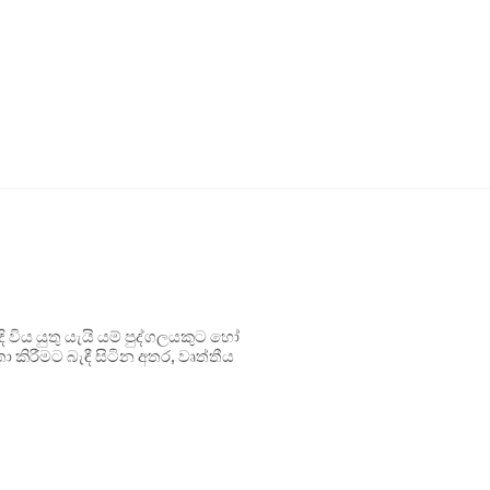
ිය යුතු යැයි යම් පුද්ගලයකුට හෝ
 කිරීමට බැඳී සිටින අතර, වෘත්තීය