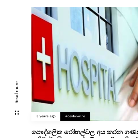
Read more
3 years ago
#ceylonwire
පෞද්ගලික රෝහල්වල අය කරන ගණන් ප