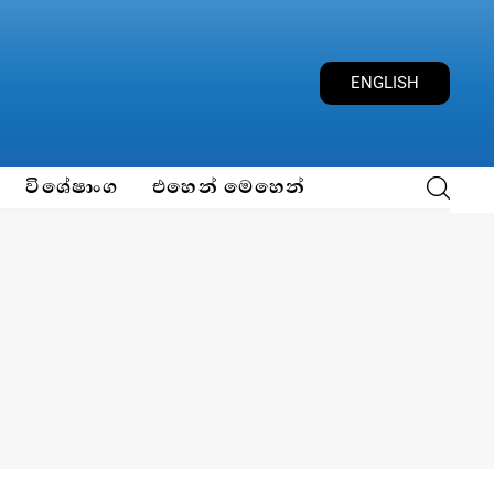
ENGLISH
විශේෂාංග
එහෙන් මෙහෙන්