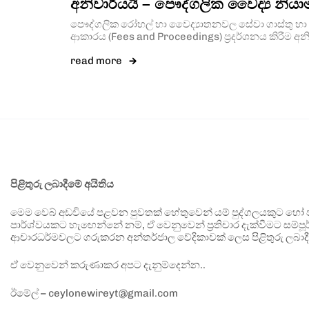
අනිවාර්යයි – පෞද්ගලික වෛද්‍ය නි
පෞද්ගලික රෝහල් හා වෛද්‍යාතනවල සේවා ගාස්තු හා ස
ආකාරය (Fees and Proceedings) ප්‍රදර්ශනය කිරීම අන
read more
පිළිතුරු ලබාදීමේ අයිතිය
මෙම වෙබ් අඩවියේ පළවන පුවතක් හේතුවෙන් යම් පුද්ගලයකුට හෝ පා
පාර්ශ්වයකට හැඟෙන්නේ නම්, ඒ වෙනුවෙන් ප්‍රතිචාර දැක්වීමට සම්පූර
ආචාරධර්මවලට ගරුකරන අන්තර්ජාල වේදිකාවක් ලෙස පිළිතුරු ලබාදී
ඒ වෙනුවෙන් කරුණාකර අපට දැනුම්දෙන්න..
ඊමේල් – ceylonewireyt@gmail.com