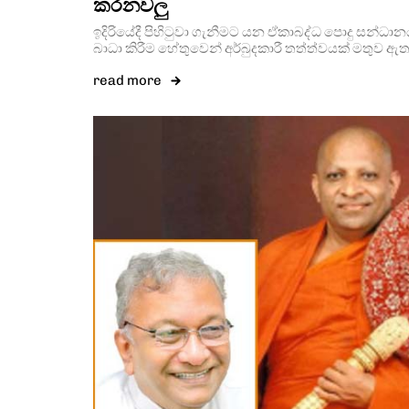
කරනවලු
ඉදිරියේදී පිහිටුවා ගැනීමට යන ඒකාබද්ධ පොදු සන්ධා
බාධා කිරීම හේතුවෙන් අර්බුදකාරී තත්ත්වයක් මතුව ඇතැය
read more