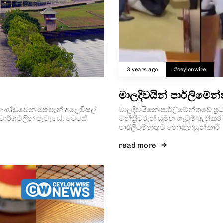
3 years ago
#ceylonwire
මාලදිවයින් පාර්ලිමේන්
ු ආණ්ඩුවෙන් මත්පැන් අලෙවිසල්
මාලදිවයිනේ පාර්ලිමේන්තුවේ ප්
ි මාර්ගවලින් පැවැසේ. මෙසේ
මන්ත්‍රීවරුන් සමඟ ගැටුම් ඇතික
පාර්ලිමේන්තුව නොසන්සුන්කාරී
read more