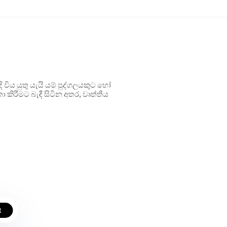
ිය යුතු යැයි යම් පුද්ගලයකුට හෝ
 කිරීමට බැඳී සිටින අතර, වෘත්තීය
t