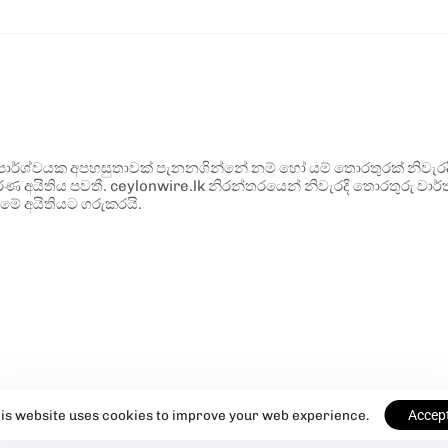
ර්ශ්වයක අපහසුතාවක් පැනනගින්නේ නම් හෝ යම් තොරතුරක් නිවැරදි ව
්ණ අයිතිය පවතී. ceylonwire.lk නිරන්තරයෙන් නිවැරදි තොරතුරු වාර්තා
මේ අයිතියට ගරුකරයි.
is website uses cookies to improve your web experience.
Accep