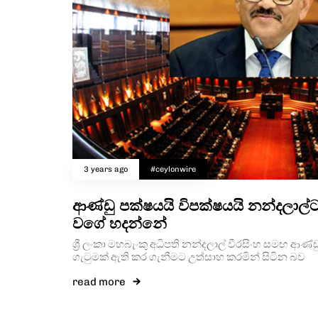
3 years ago
#ceylonwire
ආණ්ඩු පක්ෂයයි විපක්ෂයයි නන්දලාල
වගේ හදන්නේ
ශ්‍රී ලංකා මහබැංකු අධිපති නන්දලාල් වීරසිංහ සමඟ ආණ්‌ඩු 
ගැටුමක් ඇති කර ගැනීමට උත්සාහ කරමින් සිටින බව
read more