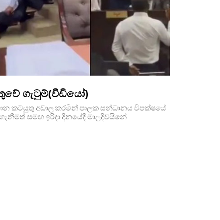
තුවේ ගැටුම්(වීඩියෝ)
‍රධාන කටයුතු අඩාල කරමින් පාලක සන්ධානය විපක්ෂයේ
ර ගැනීමත් සමඟ ඉරිදා දිනයේදී මාලදිවයිනේ