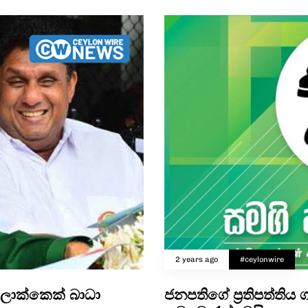
2 years ago
#ceylonwire
ලොක්කෙක් බාධා
ජනපතිගේ ප්‍රතිපත්තිය