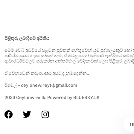
පිළිතුරු ලබාදීමේ අයිතිය
මෙම වෙබ් අඩවියේ පළවන පුවතක් හේතුවෙන් යම් පුද්ගලයකුට හෝ පා
පාර්ශ්වයකට හැඟෙන්නේ නම්, ඒ වෙනුවෙන් ප්‍රතිචාර දැක්වීමට සම්පූර
ආචාරධර්මවලට ගරුකරන අන්තර්ජාල වේදිකාවක් ලෙස පිළිතුරු ලබාදී
ඒ වෙනුවෙන් කරුණාකර අපට දැනුම්දෙන්න..
ඊමේල් – ceylonewireyt@gmail.com
2023 Ceylonwire.lk. Powered by BLUESKY.LK
Th