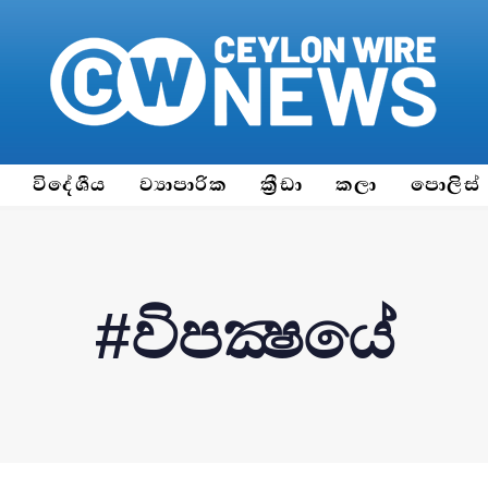
ය
විදේශීය
ව්‍යාපාරික
ක්‍රීඩා
කලා
පොලිස්
#විපක්‍ෂයේ