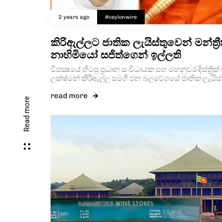
2 years ago
#ceylonwire
කිරිඇල්ලට ජාතික ලැයිස්තුවෙන් මන්ත්‍
නාහිමියෝ සජිත්ගෙන් ඉල්ලති
විපක්‍ෂයේ හිටපු ප්‍රධාන සංවිධායක සහ මහනුවර දිස්ත්‍රික් 
ලක්ෂ්මන් කිරිඇල්ල සමගි ජන බලවේගයේ ජාතික ලැයිස්ත
read more
Read more