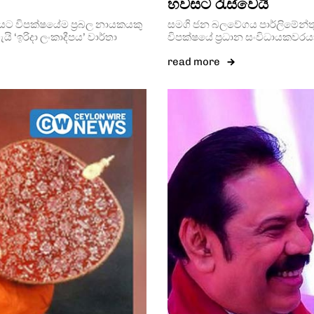
හවසට රැස්වෙයි
නයට විපක්ෂයේම ප්‍රබල නායකයකු
සමගි ජන බලවේගය පාර්ලිමේන්තු 
ි ‘ඉරිදා ලංකාදීපය’ වාර්තා
විපක්ෂයේ ප්‍රධාන සංවිධායකවරය
read more