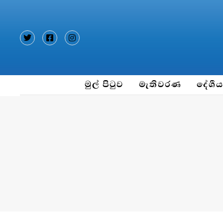
Type and hit enter
මුල් පිටුව
මැතිවරණ
දේශී