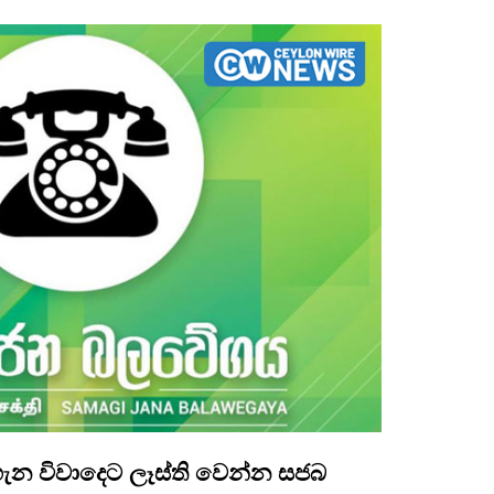
 ගැන විවාදෙට ලෑස්ති වෙන්න සජබ