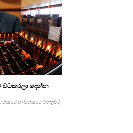
්ට වටකරලා දෙන්න
පක්‍ෂයේ හා විපක්‍ෂයේ මන්ත්‍රීවරු