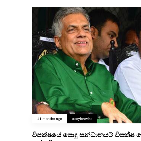
11 months ago
#ceylonwire
විපක්ෂයේ පොදු සන්ධානයට විපක්ෂ 