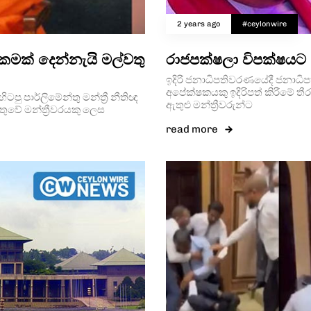
2 years ago
#ceylonwire
රීකමක් දෙන්නැයි මල්වතු
රාජපක්ෂලා විපක්ෂයට 
ඉදිරි ජනාධිපතිවරණයේදී ජනාධි
අපේක්ෂකයකු ඉදිරිපත් කිරීමේ ත
හිටපු පාර්ලිමේන්තු මන්ත්‍රී නීතිඥ
ඇතුළු මන්ත්‍රීවරුන්ට
ුවේ මන්ත්‍රීවරයකු ලෙස
read more