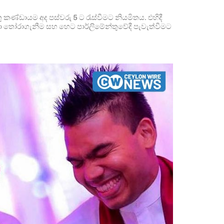
කණ්ඩායම අද පස්වරු 5 ට රැස්වීමට නියමිතය. එහිදී
ා තෝරාගැනීම සහ හෙට පාර්ලිමේන්තුවේදී පැවැත්වීමට