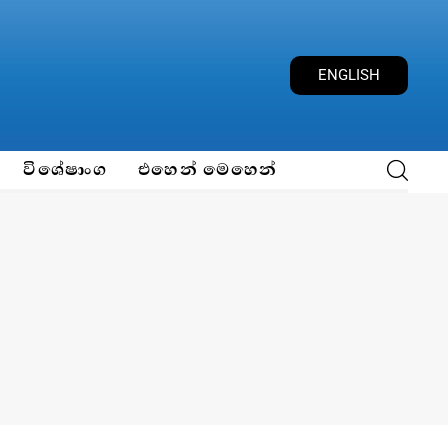
ENGLISH
විශේෂාංග
එහෙන් මෙහෙන්