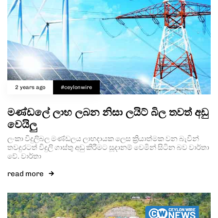
2 years ago
#ceylonwire
මණ්ඩලේ ලාභ ලබන නිසා ලයිට් බිල තවත් අඩු
වෙයිලු
ලංකා විදුලිබල මණ්ඩලය ලාභදායක ලෙස ක්‍රියාත්මක වන බැවින්
තවදුරටත් විදුලි ගාස්තු අඩු කිරීමට සූදානම් වෙමින් සිටින බව වාර්තා
වේ. වාර්තා
read more