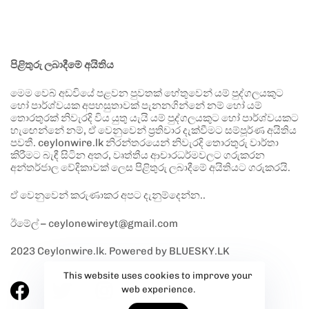
පිළිතුරු ලබාදීමේ අයිතිය
මෙම වෙබ් අඩවියේ පළවන පුවතක් හේතුවෙන් යම් පුද්ගලයකුට
හෝ පාර්ශ්වයක අපහසුතාවක් පැනනගින්නේ නම් හෝ යම්
තොරතුරක් නිවැරදි විය යුතු යැයි යම් පුද්ගලයකුට හෝ පාර්ශ්වයකට
හැඟෙන්නේ නම්, ඒ වෙනුවෙන් ප්‍රතිචාර දැක්වීමට සම්පූර්ණ අයිතිය
පවතී. ceylonwire.lk නිරන්තරයෙන් නිවැරදි තොරතුරු වාර්තා
කිරීමට බැඳී සිටින අතර, වෘත්තීය ආචාරධර්මවලට ගරුකරන
අන්තර්ජාල වේදිකාවක් ලෙස පිළිතුරු ලබාදීමේ අයිතියට ගරුකරයි.
ඒ වෙනුවෙන් කරුණාකර අපට දැනුම්දෙන්න..
ඊමේල් – ceylonewireyt@gmail.com
2023 Ceylonwire.lk. Powered by BLUESKY.LK
This website uses cookies to improve your
web experience.