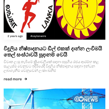
2 years ago
#ceylonwire
විදුලිය නිෂ්පාදනයට ඩීල් එකක් දාන්න ලංවිමයි
තෙල් සංස්ථාවයි සූදානම් වෙයි
විවෘත ලංසු තැබීමේ ක්‍රියාවලියක් සඳහා පසුගිය රජය ආරම්භ කළ
සැලැස්ම වෙනුවට ඉදිරියේදී විදුලිය නිෂ්පාදනය සඳහා ඉන්ධන
ලබාගැනීම වෙනුවෙන් ලංකා ඛනිජ
read more