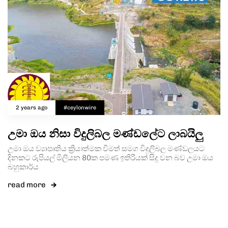
2 years ago
#ceylonwire
උමා ඔය නිසා විදුලිබල මණ්ඩලේට ලාබයිලු
උමා ඔය ව්‍යාපෘතිය ක්‍රියාත්මක වීමත් සමග විදුලිබල මණ්ඩලයට
දිනකට රුපියල් මිලියන 80ක පමණ ඉතිරියක් සිදු වන බව උමා ඔය
බහුකාර්ය
read more