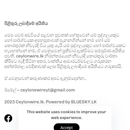
පිළිතුරු ලබාදීමේ අයිතිය
මෙම වෙබ් අඩවියේ පළවන පුවතක් හේතුවෙන් යම් පුද්ගලයකුට
හෝ පාර්ශ්වයක අපහසුතාවක් පැනනගින්නේ නම් හෝ යම්
තොරතුරක් නිවැරදි විය යුතු යැයි යම් පුද්ගලයකුට හෝ පාර්ශ්වයකට
හැඟෙන්නේ නම්, ඒ වෙනුවෙන් ප්‍රතිචාර දැක්වීමට සම්පූර්ණ අයිතිය
පවතී. ceylonwire.lk නිරන්තරයෙන් නිවැරදි තොරතුරු වාර්තා
කිරීමට බැඳී සිටින අතර, වෘත්තීය ආචාරධර්මවලට ගරුකරන
අන්තර්ජාල වේදිකාවක් ලෙස පිළිතුරු ලබාදීමේ අයිතියට ගරුකරයි.
ඒ වෙනුවෙන් කරුණාකර අපට දැනුම්දෙන්න..
ඊමේල් – ceylonewireyt@gmail.com
2023 Ceylonwire.lk. Powered by BLUESKY.LK
This website uses cookies to improve your
web experience.
Accept