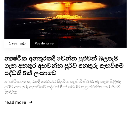
1 year ago
#ceylonwire
න්‍යෂ්ටික අනතුරකදී වෙන්න පුළුවන් බලපෑම
ගැන අනතුර අඟවන්න පූර්ව අනතුරු ඇඟවීමේ
පද්ධති 5ක් ලංකාවේ
න්‍යෂ්ටික අනතුරකදී මෙරටට සිදුවිය හැකි විකිරණ බලපෑම් පිළිබඳ
පූර්ව අනතුරු ඇඟවීමේ පද්ධති 5 ක් මෙරට තුළ ස්ථාපිත කර තිබේ.
නාවික
read more