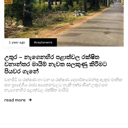
1 year ago
#ceylonwire
උතුර – නැගෙනහිර පළාත්වල රක්ෂිත
වනාන්තර මායිම් නැවත සලකුණු කිරීමට
පියවර ගැනේ
වනජීවී සංරක්ෂණ හා වන සංරක්ෂණ දෙපාර්තමේන්තු ඇතුළු ජාතික
සහ ප්‍රාදේශීය රාජ්‍ය ආයතනවලට හැකි ඉක්මණින් උතුර සහ
නැගෙනහිර පළාත්වල රක්ෂිත මායිම්
read more