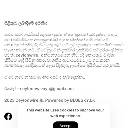
පිළිතුරු ලබාදීමේ අයිතිය
මෙම වෙබ් අඩවියේ පළවන පුවතක් හේතුවෙන් යම් පුද්ගලයකුට
හෝ පාර්ශ්වයක අපහසුතාවක් පැනනගින්නේ නම් හෝ යම්
තොරතුරක් නිවැරදි විය යුතු යැයි යම් පුද්ගලයකුට හෝ පාර්ශ්වයකට
හැඟෙන්නේ නම්, ඒ වෙනුවෙන් ප්‍රතිචාර දැක්වීමට සම්පූර්ණ අයිතිය
පවතී. ceylonwire.lk නිරන්තරයෙන් නිවැරදි තොරතුරු වාර්තා
කිරීමට බැඳී සිටින අතර, වෘත්තීය ආචාරධර්මවලට ගරුකරන
අන්තර්ජාල වේදිකාවක් ලෙස පිළිතුරු ලබාදීමේ අයිතියට ගරුකරයි.
ඒ වෙනුවෙන් කරුණාකර අපට දැනුම්දෙන්න..
ඊමේල් – ceylonewireyt@gmail.com
2023 Ceylonwire.lk. Powered by BLUESKY.LK
This website uses cookies to improve your
web experience.
Accept