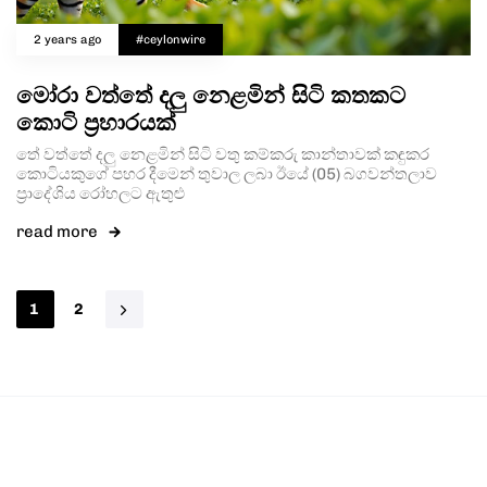
2 years ago
#ceylonwire
මෝරා වත්තේ දලු නෙළමින් සිටි කතකට
කොටි ප්‍රහාරයක්
තේ වත්තේ දලු නෙළමින් සිටි වතු කම්කරු කාන්තාවක් කඳුකර
කොටියකුගේ පහර දීමෙන් තුවාල ලබා ඊයේ (05) බගවන්තලාව
ප්‍රාදේශිය රෝහලට ඇතුළු
read more
1
2