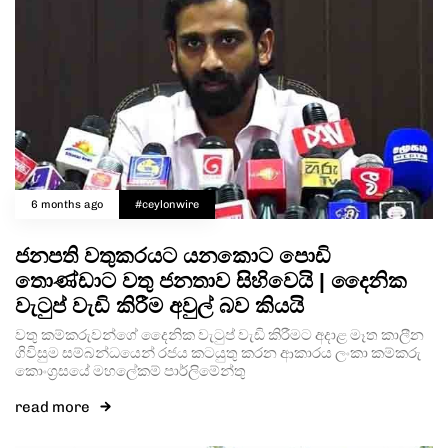
Type and hit enter
6 months ago
#ceylonwire
ජනපති වතුකරයට යනකොට පොඩි
තොණ්ඩාට වතු ජනතාව සිහිවෙයි | දෛනික
වැටුප් වැඩි කිරීම අවුල් බව කියයි
වතු කම්කරුවන්ගේ දෛනික වැටුප් වැඩි කිරීමට අදාළ මෑත කාලීන
ගිවිසුම සම්බන්ධයෙන් රජය කටයුතු කරන ආකාරය ලංකා කම්කරු
කොංග්‍රසයේ මහලේකම් පාර්ලිමේන්තු
read more