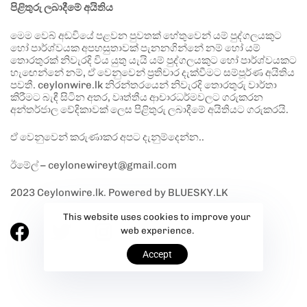
පිළිතුරු ලබාදීමේ අයිතිය
මෙම වෙබ් අඩවියේ පළවන පුවතක් හේතුවෙන් යම් පුද්ගලයකුට
හෝ පාර්ශ්වයක අපහසුතාවක් පැනනගින්නේ නම් හෝ යම්
තොරතුරක් නිවැරදි විය යුතු යැයි යම් පුද්ගලයකුට හෝ පාර්ශ්වයකට
හැඟෙන්නේ නම්, ඒ වෙනුවෙන් ප්‍රතිචාර දැක්වීමට සම්පූර්ණ අයිතිය
පවතී. ceylonwire.lk නිරන්තරයෙන් නිවැරදි තොරතුරු වාර්තා
කිරීමට බැඳී සිටින අතර, වෘත්තීය ආචාරධර්මවලට ගරුකරන
අන්තර්ජාල වේදිකාවක් ලෙස පිළිතුරු ලබාදීමේ අයිතියට ගරුකරයි.
ඒ වෙනුවෙන් කරුණාකර අපට දැනුම්දෙන්න..
ඊමේල් – ceylonewireyt@gmail.com
2023 Ceylonwire.lk. Powered by BLUESKY.LK
This website uses cookies to improve your
web experience.
Accept