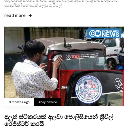
ආදායමක් කිරීමට භාවිත කළ නොහැකි බැවින් වතු කම්කරුවන්ට
දෛනික දීමනාවක් ලෙස රුපියල්
read more
9 months ago
#ceylonwire
අලුත් ස්ටිකරයක් අලවා පොලිසියෙන් ත්‍රීවිල්
රෙජිස්ටර් කරයි