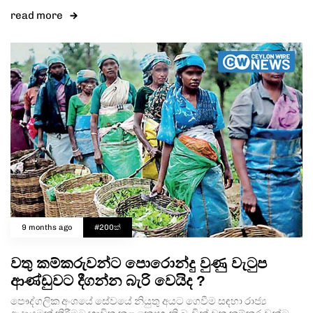
read more
9 months ago
#200ක්
වතු කම්කරුවන්ට පොරොන්දු වුණු වැටුප
ආණ්ඩුවට දීගන්න බැරි වෙයිද ?
පෞද්ගලික අංශයේ සේවයේ නියුතු අයට ගෙවීම සඳහා රාජ්‍ය