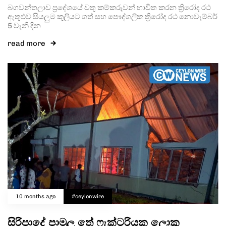
බගවන්තලාව ප්‍රදේශයේ වතු කම්කරුවන් භාවිත කරන ත්‍රිරෝද රථ
ඇතුළුව සියලුම කුලියට ගත් සහ පෞද්ගලික ත්‍රිරෝද රථ නොවැම්බර්
5 වැනි දින
read more
10 months ago
#ceylonwire
සිරිපාදේ පාමුල තේ ෆැක්ටරියක ලොකු