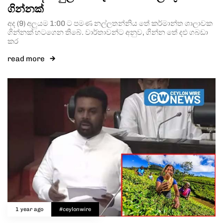
ගින්නක්
අද (9) අලුයම 1:00 ට පමණ නල්ලතන්නිය තේ කර්මාන්ත ශාලාවක
ගින්නක් හටගෙන තිබේ. වාර්තාවන්ට අනුව, ගින්න තේ දළු ගබඩා
කර
read more
1 year ago
#ceylonwire