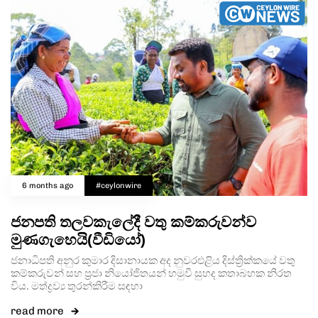
6 months ago
#ceylonwire
ජනපති තලවකැලේදී වතු කම්කරුවන්ව
මුණගැහෙයි(වීඩියෝ)
ජනාධිපති අනුර කුමාර දිසානායක අද නුවරඑළිය දිස්ත්‍රික්කයේ වතු
කම්කරුවන් සහ ප්‍රජා නියෝජිතයන් හමුවී සුහද කතාබහක නිරත
විය. මත්ද්‍රව්‍ය තුරන්කිරීම සඳහා
read more