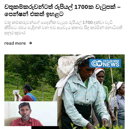
වතුකම්කරුවන්ටත් රුපියල් 1700ක වැටුපක් –
පෙන්ෂන් එකත් ඉහළට
වතු කම්කරුවන්ගේ දෛනික වැටුප රුපියල් 1700 දක්වා වැඩි
කිරීමට රජය මැදිහත් වන බව අයවැය කතාව සිදු කරමින් ජනාධිපති
අනුර කුමාර
read more