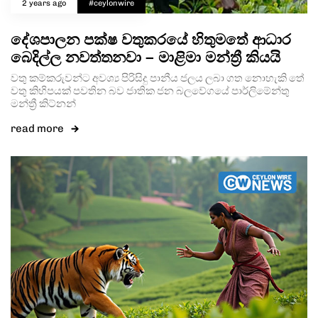
2 years ago
#ceylonwire
දේශපාලන පක්ෂ වතුකරයේ හිතුමතේ ආධාර
බෙදිල්ල නවත්තනවා – මාළිමා මන්ත්‍රී කියයි
වතු කම්කරුවන්ට අවශ්‍ය පිරිසිදු පානීය ජලය ලබා ගත නොහැකි තේ
වතු කිහිපයක් පවතින බව ජාතික ජන බලවේගයේ පාර්ලිමේන්තු
මන්ත්‍රී කිට්නන්
read more