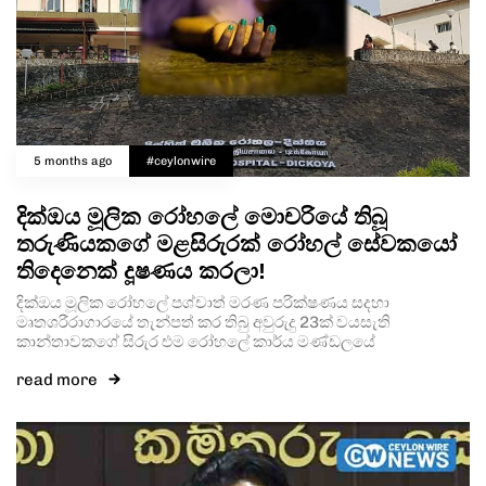
5 months ago
#ceylonwire
දික්ඔය මූලික රෝහලේ මොචරියේ තිබූ
තරුණියකගේ මළසිරුරක් රෝහල් සේවකයෝ
තිදෙනෙක් දූෂණය කරලා!
දික්ඔය මූලික රෝහලේ පශ්චාත් මරණ පරික්ෂණය සදහා
මෘතශරීරාගාරයේ තැන්පත් කර තිබු අවුරුදු 23ක් වයසැති
කාන්තාවකගේ සිරුර එම රෝහලේ කාර්ය මණ්ඩලයේ
read more