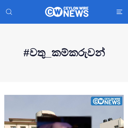
To
nav
#වතු_කම්කරුවන්