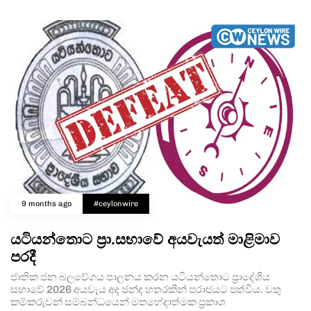
9 months ago
#ceylonwire
යටියන්තොට ප්‍රා.සභාවේ අයවැයත් මාළිමාව
පරදී
ජාතික ජන බලවේගය පාලනය කරන යටියන්තොට ප්‍රාදේශීය
සභාවේ 2026 අයවැය අද ඡන්ද හතරකින් පරාජයට පත්විය. වතු
කම්කරුවන් සම්බන්ධයෙන් මතභේදාත්මක ප්‍රකාශ