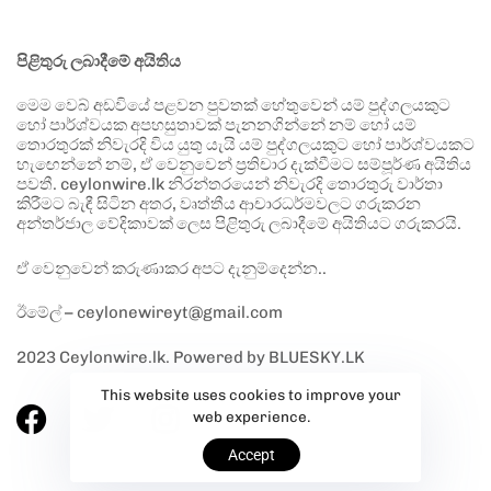
පිළිතුරු ලබාදීමේ අයිතිය
මෙම වෙබ් අඩවියේ පළවන පුවතක් හේතුවෙන් යම් පුද්ගලයකුට
හෝ පාර්ශ්වයක අපහසුතාවක් පැනනගින්නේ නම් හෝ යම්
තොරතුරක් නිවැරදි විය යුතු යැයි යම් පුද්ගලයකුට හෝ පාර්ශ්වයකට
හැඟෙන්නේ නම්, ඒ වෙනුවෙන් ප්‍රතිචාර දැක්වීමට සම්පූර්ණ අයිතිය
පවතී. ceylonwire.lk නිරන්තරයෙන් නිවැරදි තොරතුරු වාර්තා
කිරීමට බැඳී සිටින අතර, වෘත්තීය ආචාරධර්මවලට ගරුකරන
අන්තර්ජාල වේදිකාවක් ලෙස පිළිතුරු ලබාදීමේ අයිතියට ගරුකරයි.
ඒ වෙනුවෙන් කරුණාකර අපට දැනුම්දෙන්න..
ඊමේල් – ceylonewireyt@gmail.com
2023 Ceylonwire.lk. Powered by BLUESKY.LK
This website uses cookies to improve your
web experience.
Accept