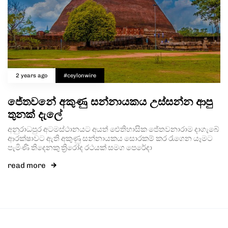
2 years ago
#ceylonwire
ජේතවනේ අකුණු සන්නායකය උස්සන්න ආපු
තුනක් දැලේ
අනුරාධපුර අටමස්ථානයට අයත් ඓතිහාසික ජේතවනාරාම දාගැබේ
ආරක්ෂාවට ඇති අකුණු සන්නායකය සොරකම් කර රැගෙන යෑමට
පැමිණි තිදෙනකු ත්‍රිරෝද රථයක් සමග පෙරේදා
read more