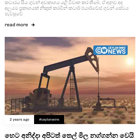
කටාරය සිය ගුවන් අවකාශය යළි විවෘත කර තිබේ. ඒ අනුව අද
අලුයම ප්‍රකාශයක් නිකුත් කරමින් කටාර් එයාර්වේස් ගුවන් සේවය
පැවසුවේ
read more
2 years ago
#ceylonwire
හෙට අනිද්දා අපිටත් තෙල් මිල නග්ගන්න වෙයි