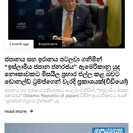
1 month ago
#ceylonwire
ජපානය සහ ඉරානය පටලවා ගනිමින්
“ඉස්ලාමීය ජපාන ජනරජය” ඇමෙරිකානු යුද
නෞකාවකට මිසයිල ප්‍රහාර එල්ල කළ බවට
ඩොනල්ඩ් ට්‍රම්ප්ගෙන් වැරදි ප්‍රකාශයක්(වීඩියෝ)
ජපානය සහ ඉරානය එකිනෙකට පටලවා ගනිමින්, “ඉස්ලාමීය ජපාන
ජනරජය” (Islamic Republic of Japan) විසින් ඇමෙරිකාවට අයත්
‘යූඑස්එස් ඒබ්‍රහම් ලින්කන්’ යුද
Type and hit enter
read more