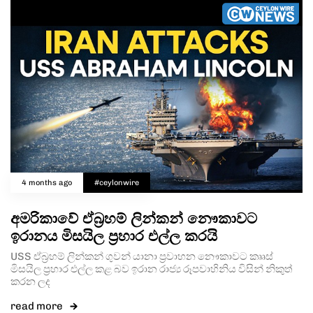
4 months ago
#ceylonwire
අමරිකාවේ ඒබ්‍රහම් ලින්කන් නෞකාවට
ඉරානය මිසයිල ප්‍රහාර එල්ල කරයි
USS ඒබ්‍රහම් ලින්කන් ගුවන් යානා ප්‍රවාහන නෞකාවට කෲස්
මිසයිල ප්‍රහාර එල්ල කළ බව ඉරාන රාජ්‍ය රූපවාහිනිය විසින් නිකුත්
කරන ලද
read more