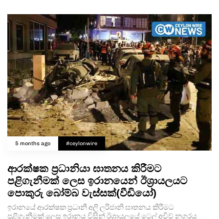
5 months ago
#ceylonwire
ආරක්ෂක ප්‍රධානියා ඝාතනය කිරීමට
පළිගැනීමක් ලෙස ඉරානයෙන් ඊශ්‍රායලයට
පොකුරු බෝම්බ වැස්සක්(වීඩියෝ)
ඉරානයේ ආරක්ෂක ප්‍රධානී අලි ලරිජානි ඝාතනය කිරීමට
පළිගැනීමක් ලෙස ඉරානය විසින් ඊශ්‍රායලයේ ටෙල් අවිව් නගරය