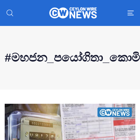
To
nav
#මහජන_පයෝගිතා_කොමි
Type and hit enter