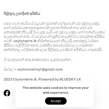
පිළිතුරු ලබාදීමේ අයිතිය
මෙම වෙබ් අඩවියේ පළවන පුවතක් හේතුවෙන් යම් පුද්ගලයකුට
හෝ පාර්ශ්වයක අපහසුතාවක් පැනනගින්නේ නම් හෝ යම්
තොරතුරක් නිවැරදි විය යුතු යැයි යම් පුද්ගලයකුට හෝ පාර්ශ්වයකට
හැඟෙන්නේ නම්, ඒ වෙනුවෙන් ප්‍රතිචාර දැක්වීමට සම්පූර්ණ අයිතිය
පවතී. ceylonwire.lk නිරන්තරයෙන් නිවැරදි තොරතුරු වාර්තා
කිරීමට බැඳී සිටින අතර, වෘත්තීය ආචාරධර්මවලට ගරුකරන
අන්තර්ජාල වේදිකාවක් ලෙස පිළිතුරු ලබාදීමේ අයිතියට ගරුකරයි.
ඒ වෙනුවෙන් කරුණාකර අපට දැනුම්දෙන්න..
ඊමේල් – ceylonewireyt@gmail.com
2023 Ceylonwire.lk. Powered by BLUESKY.LK
This website uses cookies to improve your
web experience.
Accept