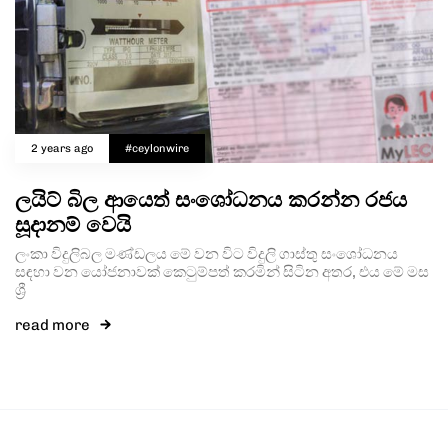
2 years ago
#ceylonwire
ලයිට් බිල ආයෙත් සංශෝධනය කරන්න රජය
සූදානම් වෙයි
ලංකා විදුලිබල මණ්ඩලය මේ වන විට විදුලි ගාස්තු සංශෝධනය
සඳහා වන යෝජනාවක් කෙටුම්පත් කරමින් සිටින අතර, එය මේ මස
ශ්‍රී
read more