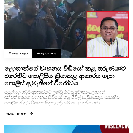
2 years ago
#ceylonwire
ලොහාන්ගේ වාහනය වීඩියෝ කළ තරුණයාට
එරෙහිව පොලිසිය ක්‍රියාකළ ආකාරය ගැන
පොලිස් ඇමැතිගේ විරෝධය
පසුගියදා හදිසි අනතුරකට ලක්වූ හිටපු අමාත්‍ය ලොහාන්
රත්වත්තේගේ වාහනය වීඩියෝ කළ සිවිල් වැසියෙකුට එරෙහිව
පොලිස් නිලධාරියෙකු සිදුකළ ක්‍රියාව හෙළාදකින බව
read more