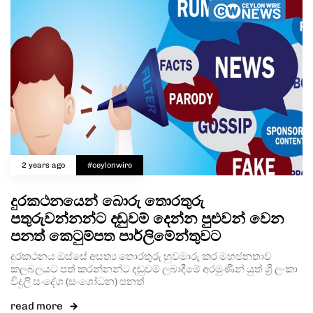
2 years ago
#ceylonwire
දුරකථනයෙන් බොරු තොරතුරු
පතුරුවන්නන්ට දඬුවම් දෙන්න පුළුවන් වෙන
පනත් කෙටුම්පත පාර්ලිමේන්තුවට
දුරකථනය ඔස්සේ අසත්‍ය තොරතුරු හුවමාරු කර මහජනතාව
කලබලයට පත් කරන්නන්ට දඬුවම් ලබාදීමේ අරමුණින් යුත් ශ්‍රී ලංකා
විදුලි සංදේශ (සංශෝධන) පනත්
read more