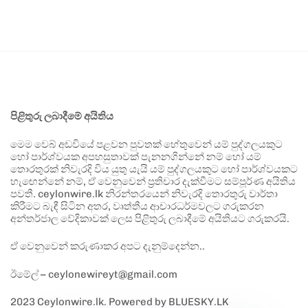
පිළිතුරු ලබාදීමේ අයිතිය
මෙම වෙබ් අඩවියේ පළවන පුවතක් හේතුවෙන් යම් පුද්ගලයකුට
හෝ පාර්ශ්වයක අපහසුතාවක් පැනනගින්නේ නම් හෝ යම්
තොරතුරක් නිවැරදි විය යුතු යැයි යම් පුද්ගලයකුට හෝ පාර්ශ්වයකට
හැඟෙන්නේ නම්, ඒ වෙනුවෙන් ප්‍රතිචාර දැක්වීමට සම්පූර්ණ අයිතිය
පවතී. ceylonwire.lk නිරන්තරයෙන් නිවැරදි තොරතුරු වාර්තා
කිරීමට බැඳී සිටින අතර, වෘත්තීය ආචාරධර්මවලට ගරුකරන
අන්තර්ජාල වේදිකාවක් ලෙස පිළිතුරු ලබාදීමේ අයිතියට ගරුකරයි.
ඒ වෙනුවෙන් කරුණාකර අපට දැනුම්දෙන්න..
ඊමේල් – ceylonewireyt@gmail.com
2023 Ceylonwire.lk. Powered by BLUESKY.LK