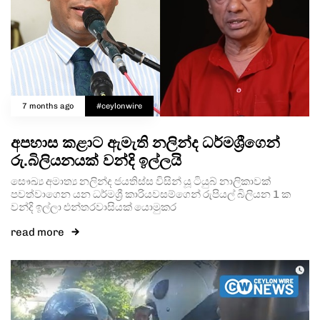
7 months ago
#ceylonwire
අපහාස කළාට ඇමැති නලින්ද ධර්මශ්‍රීගෙන්
රු.බිලියනයක් වන්දි ඉල්ලයි
සෞඛ්‍ය අමාත්‍ය නලින්ද ජයතිස්ස විසින් යූ ටියුබ් නාලිකාවක්
පවත්වාගෙන යන ධර්මශ්‍රී කාරියවසම්ගෙන් රුපියල් බිලියන 1 ක
වන්දි ඉල්ලා එන්තරවාසියක් යොමුකර
read more