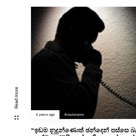
Read more
2 years ago
#ceylonwire
“ඉඩම නුදුන්ණොත් ඡන්දෙන් පස්සෙ බ