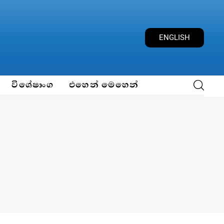
ENGLISH
විශේෂාංග
එහෙන් මෙහෙන්