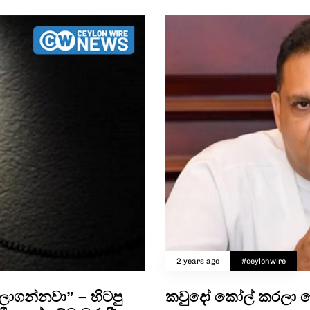
2 years ago
#ceylonwire
ලාගන්නවා” – හිටපු
කවුදෝ කෝල් කරලා ෂ