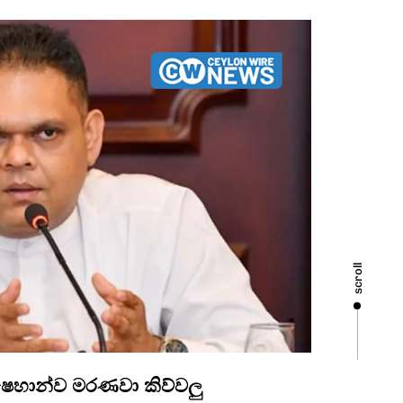
scroll
ෙහාන්ව මරණවා කිව්වලු