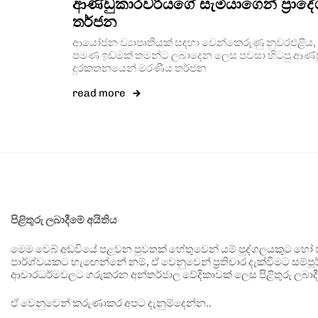
ආණ්ඩුකාරවරියගේ සැමියාගෙන් ප්‍රා
තර්ජන
ආයෝජන ව්‍යාපෘතියක් සඳහා වෙන්කෙරුණු නුවරඑළිය,
පමණ ඉඩමක් තමන්ට ලබාදෙන ලෙස පවසා හිටපු ආණ්ඩ
දුරකතනයෙන් මරණීය තර්ජන
read more
පිළිතුරු ලබාදීමේ අයිතිය
මෙම වෙබ් අඩවියේ පළවන පුවතක් හේතුවෙන් යම් පුද්ගලයකුට හෝ පා
පාර්ශ්වයකට හැඟෙන්නේ නම්, ඒ වෙනුවෙන් ප්‍රතිචාර දැක්වීමට සම්පූර
ආචාරධර්මවලට ගරුකරන අන්තර්ජාල වේදිකාවක් ලෙස පිළිතුරු ලබාදී
ඒ වෙනුවෙන් කරුණාකර අපට දැනුම්දෙන්න..