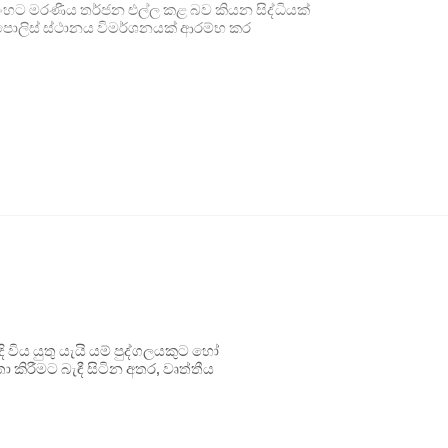
මසිංහට මරණීය තර්ජන එල්ල කළ බව කියන සිද්ධියක්
ලිස් ස්ථානය විමර්ශනයක් ආරම්භ කර
ිය යුතු යැයි යම් පුද්ගලයකුට හෝ
 කිරීමට බැඳී සිටින අතර, වෘත්තීය