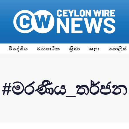
ය
විදේශීය
ව්‍යාපාරික
ක්‍රීඩා
කලා
පොලිස්
#මරණීය_තර්ජන