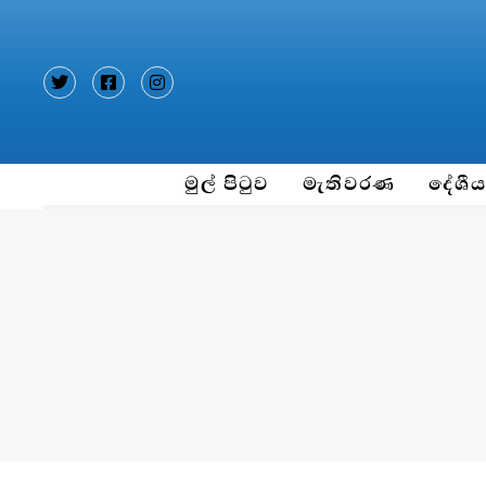
Type and hit enter
මුල් පිටුව
මැතිවරණ
දේශී