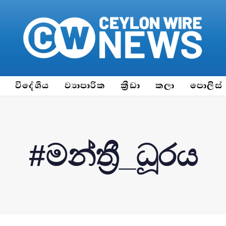
ය
විදේශීය
ව්‍යාපාරික
ක්‍රීඩා
කලා
පොලිස්
#මන්ත්‍රී_ධූරය