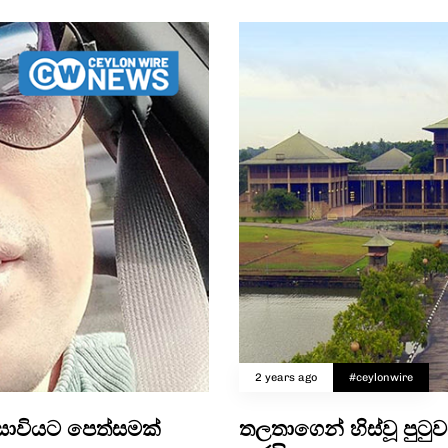
2 years ago
#ceylonwire
උසාවියට පෙත්සමක්
තලතාගෙන් හිස්වූ පුට