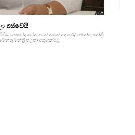
ලා අස්වෙයි
ිධ මතභේද හේතුවෙන් තමන් අද පාර්ලිමේන්තු මන්ත්‍රී
මේන්තු මන්ත්‍රී තලතා අතුකෝරළ