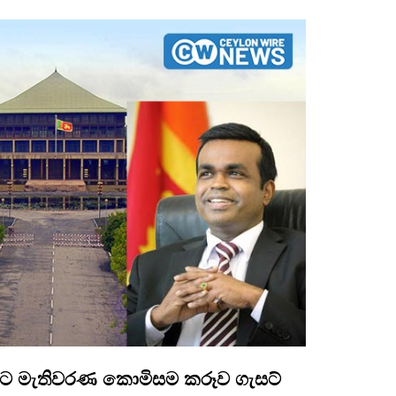
ුවට මැතිවරණ කොමිසම කරූව ගැසට්