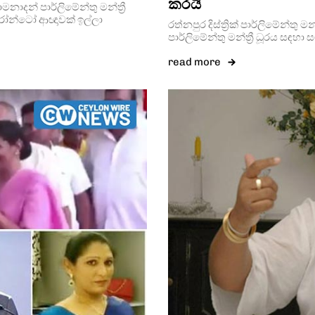
කරයි
රාමනාදන් පාර්ලිමේන්තු මන්ත්‍රී
ෝන්ටෝ ආඥාවක් ඉල්ලා
රත්නපුර දිස්ත්‍රික් පාර්ලිමේන්තු 
පාර්ලිමේන්තු මන්ත්‍රී ධූරය
read more