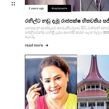
2 years ago
#ceylonwire
රනිල්ට නඩු දැමූ රාජපක්ෂ හිතවතිය සජ
යහපාලන ආණ්ඩුවේ අගමැතිවරයාව සිටි, වත්මන් ජනාධිපත
පාර්ලිමේන්තු මන්ත්‍රී ධූරය අහෝසි කරන ලෙස ඉල්ලා
පැවරූ,
read more