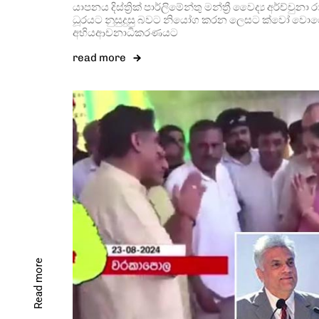
යාපනය දිස්ත්‍රික් පාර්ලිමේන්තු මන්ත්‍රී වෛද්‍ය අර්ච්චුනා 
ධූරයට නුසුදුසු බවට නියෝග කරන ලෙසට ක්වෝ වොර
අභියආචනාධිකරණයට
read more
Read more