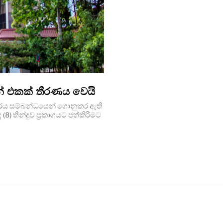
න් එකක් තීරණය වෙයි
ී ධූරය සම්බන්ධයෙන් ගොනුකර ඇති
) තීන්දුව ප්‍රකාශයට පත්කිරීමට