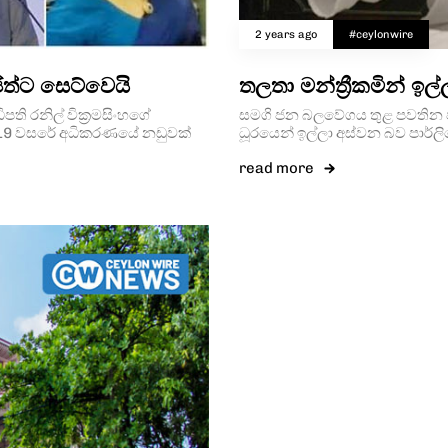
2 years ago
#ceylonwire
ිත්ට සෙට්වෙයි
තලතා මන්ත්‍රීකමින් ඉල්
ි රනිල් වික්‍රමසිංහගේ
සමගි ජන බලවේගය තුළ පවතින විව
 2019 වසරේ අධිකරණයේ නඩුවක්
ධූරයෙන් ඉල්ලා අස්වන බව පාර්ලි
read more