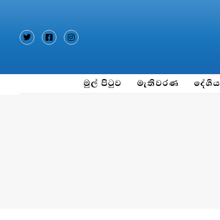
Type and hit enter
මුල් පිටුව
මැතිවරණ
දේශී