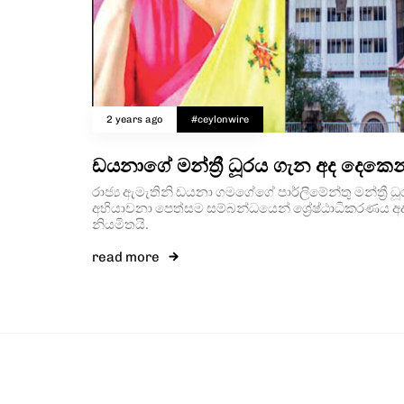
2 years ago
#ceylonwire
ඩයනාගේ මන්ත්‍රී ධූරය ගැන අද දෙකෙ
රාජ්‍ය ඇමැතිනි ඩයනා ගමගේගේ පාර්ලිමේන්තු මන්ත්‍ර
අභියාචනා පෙත්සම සම්බන්ධයෙන් ශ්‍රේෂ්ඨාධිකරණය අද (8
නියමිතයි.
read more