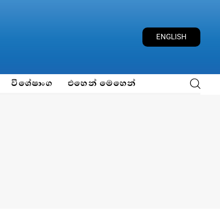
ENGLISH
විශේෂාංග
එහෙන් මෙහෙන්