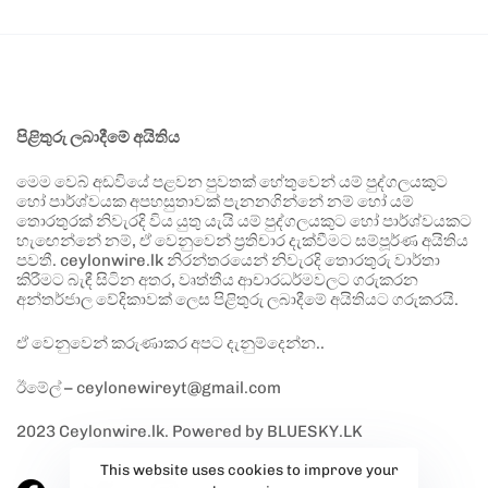
පිළිතුරු ලබාදීමේ අයිතිය
මෙම වෙබ් අඩවියේ පළවන පුවතක් හේතුවෙන් යම් පුද්ගලයකුට
හෝ පාර්ශ්වයක අපහසුතාවක් පැනනගින්නේ නම් හෝ යම්
තොරතුරක් නිවැරදි විය යුතු යැයි යම් පුද්ගලයකුට හෝ පාර්ශ්වයකට
හැඟෙන්නේ නම්, ඒ වෙනුවෙන් ප්‍රතිචාර දැක්වීමට සම්පූර්ණ අයිතිය
පවතී. ceylonwire.lk නිරන්තරයෙන් නිවැරදි තොරතුරු වාර්තා
කිරීමට බැඳී සිටින අතර, වෘත්තීය ආචාරධර්මවලට ගරුකරන
අන්තර්ජාල වේදිකාවක් ලෙස පිළිතුරු ලබාදීමේ අයිතියට ගරුකරයි.
ඒ වෙනුවෙන් කරුණාකර අපට දැනුම්දෙන්න..
ඊමේල් – ceylonewireyt@gmail.com
2023 Ceylonwire.lk. Powered by BLUESKY.LK
This website uses cookies to improve your