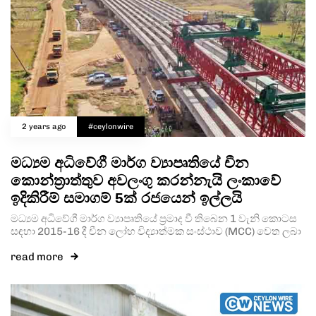
2 years ago
#ceylonwire
මධ්‍යම අධිවේගී මාර්ග ව්‍යාපෘතියේ චීන
කොන්ත්‍රාත්තුව අවලංගු කරන්නැයි ලංකාවේ
ඉදිකිරීම් සමාගම් 5ක් රජයෙන් ඉල්ලයි
මධ්‍යම අධිවේගී මාර්ග ව්‍යාපෘතියේ ප්‍රමාද වී තිබෙන 1 වැනි කොටස
සඳහා 2015-16 දී චීන ලෝහ විද්‍යාත්මක සංස්ථාව (MCC) වෙත ලබා
read more