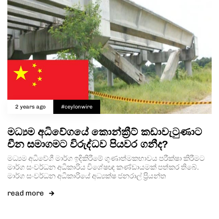
2 years ago
#ceylonwire
මධ්‍යම අධිවේගයේ කොන්ක්‍රීට් කඩාවැටුණාට
චීන සමාගමට විරුද්ධව පියවර ගනීද?
මධ්‍යම අධිවේගී මාර්ග ඉදිකිරීමේ ගුණාත්මකභාවය පරීක්ෂා කිරීමට
මාර්ග සංවර්ධන අධිකාරිය විශේෂඥ කණ්ඩායමක් පත්කර තිබේ.
මාර්ග සංවර්ධන අධිකාරියේ අධ්‍යක්ෂ ජනරාල් ප්‍රියන්ත
read more