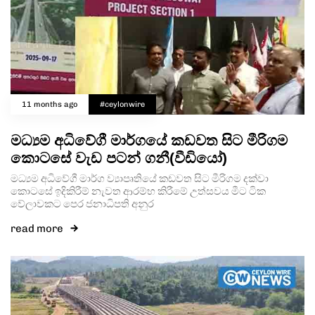
11 months ago
#ceylonwire
මධ්‍යම අධිවේගී මාර්ගයේ කඩවත සිට මීරිගම
කොටසේ වැඩ පටන් ගනී(වීඩියෝ)
මධ්‍යම අධිවේගී මාර්ග ව්‍යාපෘතියේ කඩවත සිට මීරිගම දක්වා
කොටසේ ඉදිකිරීම් නැවත ආරම්භ කිරීමේ උත්සවය මීට ටික
වේලාවකට පෙර ජනාධිපති අනුර
read more