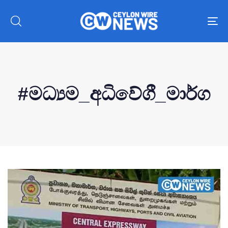
To
nav
#මධ්‍යම_අධිවේගී_මාර්ග
Type and hit enter