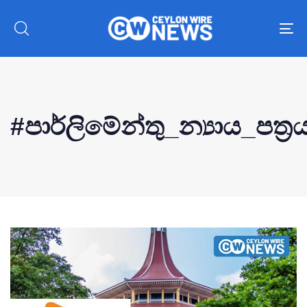
To
nav
#පාර්ලිමේන්තු_න්‍යාය_පත්‍ර
Type and hit enter