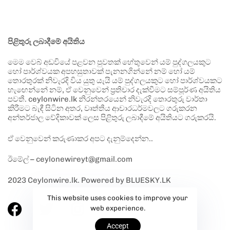
පිළිතුරු ලබාදීමේ අයිතිය
මෙම වෙබ් අඩවියේ පළවන පුවතක් හේතුවෙන් යම් පුද්ගලයකුට
හෝ පාර්ශ්වයක අපහසුතාවක් පැනනගින්නේ නම් හෝ යම්
තොරතුරක් නිවැරදි විය යුතු යැයි යම් පුද්ගලයකුට හෝ පාර්ශ්වයකට
හැඟෙන්නේ නම්, ඒ වෙනුවෙන් ප්‍රතිචාර දැක්වීමට සම්පූර්ණ අයිතිය
පවතී. ceylonwire.lk නිරන්තරයෙන් නිවැරදි තොරතුරු වාර්තා
කිරීමට බැඳී සිටින අතර, වෘත්තීය ආචාරධර්මවලට ගරුකරන
අන්තර්ජාල වේදිකාවක් ලෙස පිළිතුරු ලබාදීමේ අයිතියට ගරුකරයි.
ඒ වෙනුවෙන් කරුණාකර අපට දැනුම්දෙන්න..
ඊමේල් – ceylonewireyt@gmail.com
2023 Ceylonwire.lk. Powered by BLUESKY.LK
This website uses cookies to improve your
web experience.
Accept