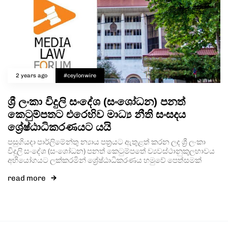
2 years ago
#ceylonwire
ශ්‍රී ලංකා විදුලි සංදේශ (සංශෝධන) පනත්
කෙටුම්පතට එරෙහිව මාධ්‍ය නීති සංසදය
ශ්‍රේෂ්ඨාධිකරණයට යයි
පසුගියදා පාර්ලිමේන්තු න්‍යාය පත්‍රයට ඇතුළත් කරන ලද ශ්‍රී ලංකා
විදුලි සංදේශ (සංශෝධන) පනත් කෙටුම්පතේ ව්‍යවස්ථානුකුලභාවය
අභියෝගයට ලක්කරමින් ශ්‍රේෂ්ඨාධිකරණය හමුවේ පෙත්සමක්
read more