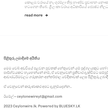
කොළඹ වරායේ නැංගුරම්ලා තිබූ භාණ්ඩ ප්‍රවාහන නෞ
හටගෙන තිබේ. ශ්‍රී ලංකා වරාය අධිකාරියේ ජ්‍යෙෂ්ඨ නිල
read more
පිළිතුරු ලබාදීමේ අයිතිය
මෙම වෙබ් අඩවියේ පළවන පුවතක් හේතුවෙන් යම් පුද්ගලයකුට හෝ පා
පාර්ශ්වයකට හැඟෙන්නේ නම්, ඒ වෙනුවෙන් ප්‍රතිචාර දැක්වීමට සම්පූර
ආචාරධර්මවලට ගරුකරන අන්තර්ජාල වේදිකාවක් ලෙස පිළිතුරු ලබාදී
ඒ වෙනුවෙන් කරුණාකර අපට දැනුම්දෙන්න..
ඊමේල් – ceylonewireyt@gmail.com
2023 Ceylonwire.lk. Powered by BLUESKY.LK