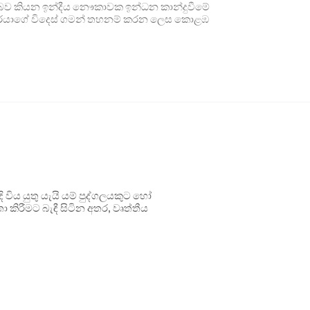
බව කියන ඉන්දීය නෞකාවක ඉන්ධන කාන්දුවීමේ
්වරයාගේ විදෙස් ගමන් තහනම් කරන ලෙස කොළඹ
ිය යුතු යැයි යම් පුද්ගලයකුට හෝ
 කිරීමට බැඳී සිටින අතර, වෘත්තීය