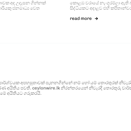
කාවක අද උදෑසන ගින්නක්
කොළඹ වරායේ නැංගුරම්ලා ඇති 
ධාරියකු ජනමාධ්‍ය වෙත
සිද්ධියකට අදාළව එහි කපිතාන
read more
ර්ශ්වයක අපහසුතාවක් පැනනගින්නේ නම් හෝ යම් තොරතුරක් නිවැරදි ව
්ණ අයිතිය පවතී. ceylonwire.lk නිරන්තරයෙන් නිවැරදි තොරතුරු වාර්තා
මේ අයිතියට ගරුකරයි.