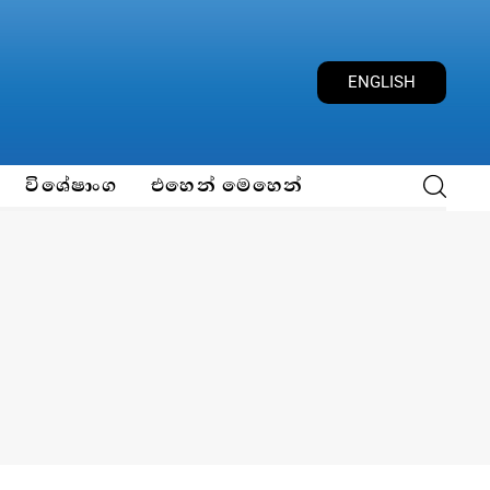
ENGLISH
විශේෂාංග
එහෙන් මෙහෙන්