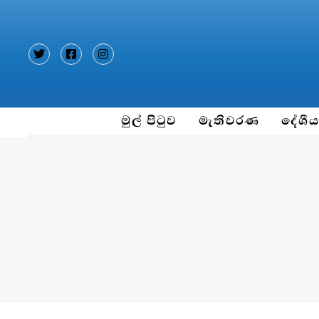
Type and hit enter
මුල් පිටුව
මැතිවරණ
දේශී