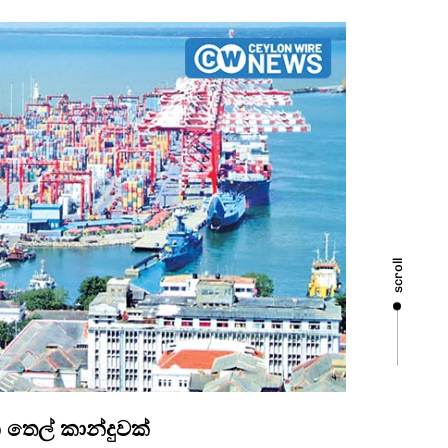
scroll
ෙල් කාන්දුවක්