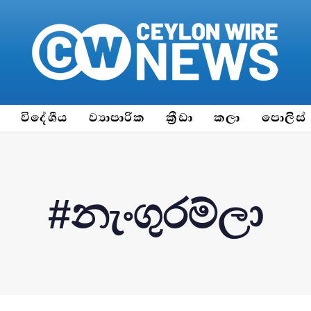
ය
විදේශීය
ව්‍යාපාරික
ක්‍රීඩා
කලා
පොලිස්
#නැංගුරම්ලා