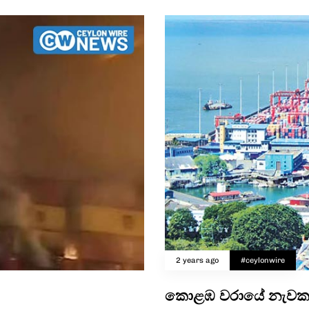
2 years ago
#ceylonwire
කොළඹ වරායේ නැවක ත