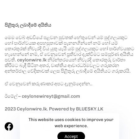
පිළිතුරු ලබාදීමේ අයිතිය
මෙම වෙබ් අඩවියේ පළවන පුවතක් හේතුවෙන් යම් පුද්ගලයකුට
හෝ පාර්ශ්වයක අපහසුතාවක් පැනනගින්නේ නම් හෝ යම්
තොරතුරක් නිවැරදි විය යුතු යැයි යම් පුද්ගලයකුට හෝ පාර්ශ්වයකට
හැඟෙන්නේ නම්, ඒ වෙනුවෙන් ප්‍රතිචාර දැක්වීමට සම්පූර්ණ අයිතිය
පවතී. ceylonwire.lk නිරන්තරයෙන් නිවැරදි තොරතුරු වාර්තා
කිරීමට බැඳී සිටින අතර, වෘත්තීය ආචාරධර්මවලට ගරුකරන
අන්තර්ජාල වේදිකාවක් ලෙස පිළිතුරු ලබාදීමේ අයිතියට ගරුකරයි.
ඒ වෙනුවෙන් කරුණාකර අපට දැනුම්දෙන්න..
ඊමේල් – ceylonewireyt@gmail.com
2023 Ceylonwire.lk. Powered by BLUESKY.LK
This website uses cookies to improve your
web experience.
Accept