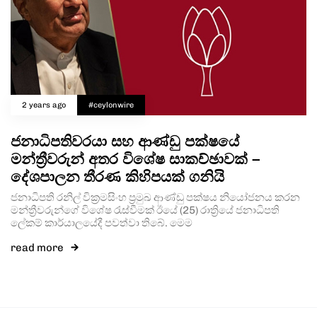
2 years ago
#ceylonwire
ජනාධිපතිවරයා සහ ආණ්ඩු පක්ෂයේ
මන්ත්‍රීවරුන් අතර විශේෂ සාකච්ඡාවක් –
දේශපාලන තීරණ කිහිපයක් ගනියි
ජනාධිපති රනිල් වික්‍රමසිංහ ප්‍රමුඛ ආණ්ඩු පක්ෂය නියෝජනය කරන
මන්ත්‍රීවරුන්ගේ විශේෂ රැස්වීමක් ඊයේ (25) රාත්‍රියේ ජනාධිපති
ලේකම් කාර්යාලයේදී පවත්වා තිබේ. මෙම
read more