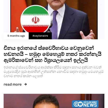
5 months ago
#ceylonwire
චීනය ඉරානයේ ස්වෛරීභාවය වෙනුවෙන්
හඬනගයි – හමුදා මෙහෙයුම් නතර කරන්නැයි
ඇමරිකාවෙන් සහ ඊශ්‍රායලයෙන් ඉල්ලයි
ඉරානයේ ස්වෛරීභාවය ආරක්ෂා කිරීම සඳහා සහාය දක්වන බවත්
මැදපෙරදිග පුරා ආතතීන් උත්සන්න නොවීම සඳහා හමුදා මෙහෙයුම්
වහාම නතර කරන ලෙසත්
read more