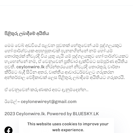
පිළිතුරු ලබාදීමේ අයිතිය
මෙම වෙබ් අඩවියේ පළවන පුවතක් හේතුවෙන් යම් පුද්ගලයකුට
හෝ පාර්ශ්වයක අපහසුතාවක් පැනනගින්නේ නම් හෝ යම්
තොරතුරක් නිවැරදි විය යුතු යැයි යම් පුද්ගලයකුට හෝ පාර්ශ්වයකට
හැඟෙන්නේ නම්, ඒ වෙනුවෙන් ප්‍රතිචාර දැක්වීමට සම්පූර්ණ අයිතිය
පවතී. ceylonwire.lk නිරන්තරයෙන් නිවැරදි තොරතුරු වාර්තා
කිරීමට බැඳී සිටින අතර, වෘත්තීය ආචාරධර්මවලට ගරුකරන
අන්තර්ජාල වේදිකාවක් ලෙස පිළිතුරු ලබාදීමේ අයිතියට ගරුකරයි.
ඒ වෙනුවෙන් කරුණාකර අපට දැනුම්දෙන්න..
ඊමේල් – ceylonewireyt@gmail.com
2023 Ceylonwire.lk. Powered by BLUESKY.LK
This website uses cookies to improve your
web experience.