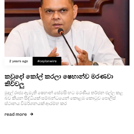
2 years ago
#ceylonwire
කවුදෝ කෝල් කරලා ෂෙහාන්ව මරණවා
කිව්වලු
මුදල් රාජ්‍ය ඇමැති ෂෙහාන් සේමසිංහට මරණීය තර්ජන එල්ල කළ
බව කියන සිද්ධියක් සම්බන්ධයෙන් කොළඹ කොටුව පොලිස්
ස්ථානය විමර්ශනයක් ආරම්භ කර
read more