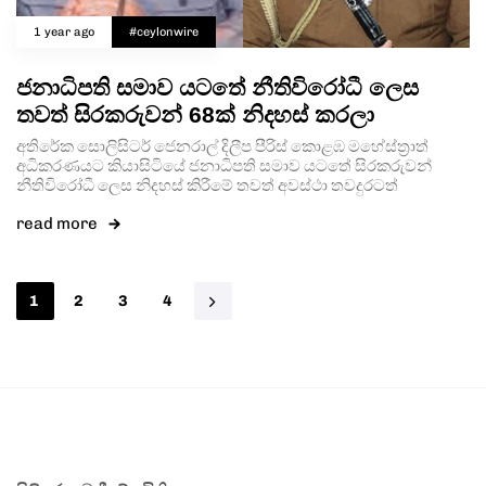
1 year ago
#ceylonwire
ජනාධිපති සමාව යටතේ නීතිවිරෝධී ලෙස
තවත් සිරකරුවන් 68ක් නිදහස් කරලා
අතිරේක සොලිසිටර් ජෙනරාල් දිලීප පීරිස් කොළඹ මහේස්ත්‍රාත්
අධිකරණයට කියාසිටියේ ජනාධිපති සමාව යටතේ සිරකරුවන්
නීතිවිරෝධී ලෙස නිදහස් කිරීමේ තවත් අවස්ථා තවදුරටත්
read more
1
2
3
4