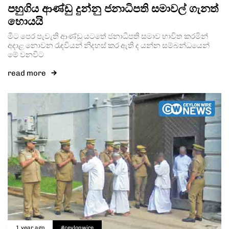
පහුගිය ආණ්ඩු දුන්නු ජනාධිපති සමාවල් ගැනත්
හොයයි
මීට පෙර පැවැති ආණ්ඩු යටතේ ජනාධිපති සමාව භාවිත කරමින්
අදාළ නොවන රැඳවියන් නිදහස් කර ඇති ද යන්න සම්බන්ධයෙන්
මේ වනවිට
read more
1 year ago
#ceylonwire