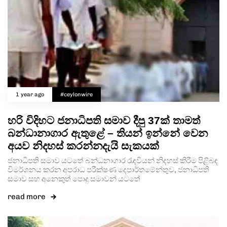
1 year ago
#ceylonwire
හරි විදිහට ජනාධිපති සමාව දීපු 37ක් තාමත්
බන්ධානාගාර ඇතුළේ – තියන් ඉන්නේ වෙන
අයව නිදහස් කරන්නදැයි සැකයක්
ජනාධිපති සමාව යටතේ බන්ධනාගාර රැඳවියන් නිදහස් කිරීම පිළිබඳ
විමර්ශනය කරන අපරාධ පරීක්ෂණ දෙපාර්තමේන්තුව, ජනාධිපති
සමාව සහ අනෙකුත් පොදු සමාවන් යටතේ
read more