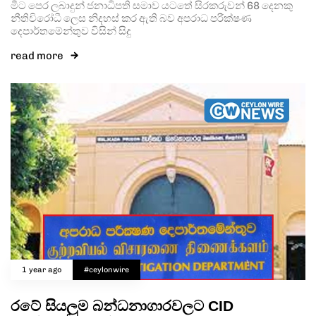
මීට පෙර ලබාදුන් ජනාධිපති සමාව යටතේ සිරකරුවන් 68 දෙනකු
නීතිවිරෝධී ලෙස නිදහස් කර ඇති බව අපරාධ පරීක්ෂණ
දෙපාර්තමේන්තුව විසින් සිදු
read more
1 year ago
#ceylonwire
රටේ සියලුම බන්ධනාගාරවලට CID