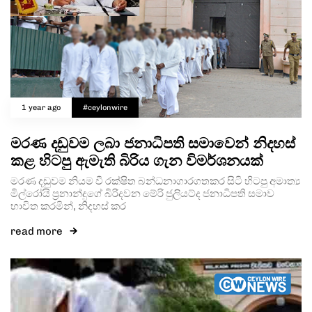
Type and hit enter
1 year ago
#ceylonwire
මරණ දඩුවම ලබා ජනාධිපති සමාවෙන් නිදහස්
කළ හිටපු ඇමැති බිරිය ගැන විමර්ශනයක්
මරණ දඩුවම නියම වී රක්ෂිත බන්ධනාගාරගතකර සිටි හිටපු අමාත්‍ය
මිල්රෝයි ප්‍රනාන්දුගේ බිරිදවන මේරි ජුලියට්ද ජනාධිපති සමාව
භාවිත කරමින්, නිදහස් කර
read more