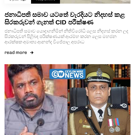
ජනාධිපති සමාව යටතේ වැරදියට නිදහස් කළ
සිරකරුවන් ගැනත් CID පරීක්ෂණ
ජනාධිපති සමාව යොදාගනිමින් නීතිවිරෝධී ලෙස නිදහස් කරන ලද
සිරකරුවන් පිළිබඳ පරීක්ෂණයක් ආරම්භ කරන ලෙස මහජන
ආරක්ෂක අමාත්‍ය ආනන්ද විජේපාල අපරාධ
read more