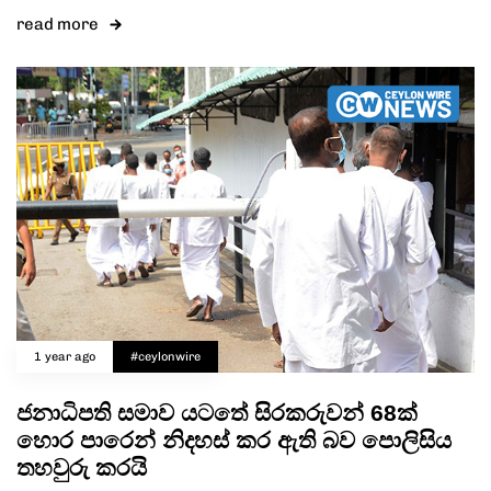
read more
1 year ago
#ceylonwire
ජනාධිපති සමාව යටතේ සිරකරුවන් 68ක්
හොර පාරෙන් නිදහස් කර ඇති බව පොලිසිය
තහවුරු කරයි