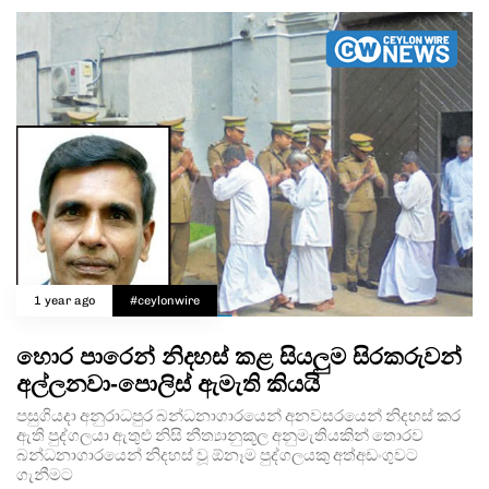
1 year ago
#ceylonwire
හොර පාරෙන් නිදහස් කළ සියලුම සිරකරුවන්
අල්ලනවා-පොලිස් ඇමැති කියයි
පසුගියදා අනුරාධපුර බන්ධනාගාරයෙන් අනවසරයෙන් නිදහස් කර
ඇති පුද්ගලයා ඇතුළු නිසි නීත්‍යානුකූල අනුමැතියකින් තොරව
බන්ධනාගාරයෙන් නිදහස් වූ ඕනෑම පුද්ගලයකු අත්අඩංගුවට
ගැනීමට