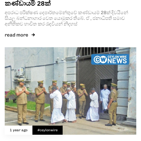
කණ්ඩායම් 28ක්
අපරාධ පරික්ෂණ දෙපාර්තමේන්තුවේ කණ්ඩායම් 28ක් දිවයිනේ
සියලු බන්ධනාගාර වෙත යොමුකර තිබේ. ඒ , ජනාධිපති සමාව
අනීතිකව භාවිත කර රැඳවියන් නිදහස්
read more
1 year ago
#ceylonwire