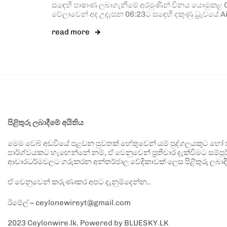
සඳෙහි පාෂාණ ලබාගැනීමේ අරමුණින් චීනය යොමුකළ Ch
වේලාවෙන් අද උදෑසන 06:23ට සඳෙහි දකුණු ධ්‍රැවයේ A
read more
පිළිතුරු ලබාදීමේ අයිතිය
මෙම වෙබ් අඩවියේ පළවන පුවතක් හේතුවෙන් යම් පුද්ගලයකුට හෝ පා
පාර්ශ්වයකට හැඟෙන්නේ නම්, ඒ වෙනුවෙන් ප්‍රතිචාර දැක්වීමට සම්පූර
ආචාරධර්මවලට ගරුකරන අන්තර්ජාල වේදිකාවක් ලෙස පිළිතුරු ලබාදී
ඒ වෙනුවෙන් කරුණාකර අපට දැනුම්දෙන්න..
ඊමේල් – ceylonewireyt@gmail.com
2023 Ceylonwire.lk. Powered by BLUESKY.LK