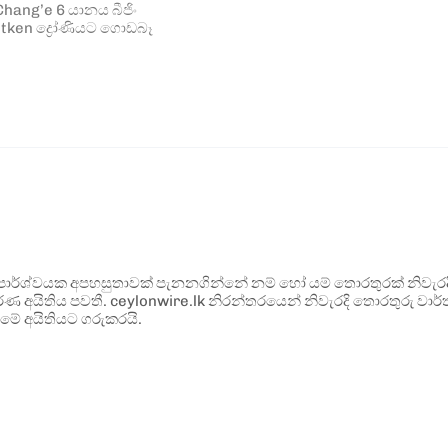
ang’e 6 යානය බීජිං
itken ද්‍රෝණියට ගොඩබෑ
ර්ශ්වයක අපහසුතාවක් පැනනගින්නේ නම් හෝ යම් තොරතුරක් නිවැරදි ව
්ණ අයිතිය පවතී. ceylonwire.lk නිරන්තරයෙන් නිවැරදි තොරතුරු වාර්තා
මේ අයිතියට ගරුකරයි.