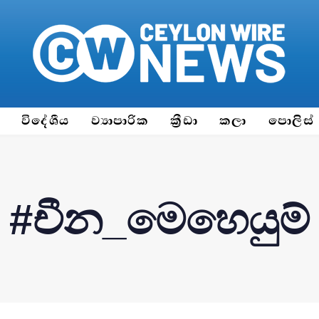
ය
විදේශීය
ව්‍යාපාරික
ක්‍රීඩා
කලා
පොලිස්
#චීන_මෙහෙයුම්