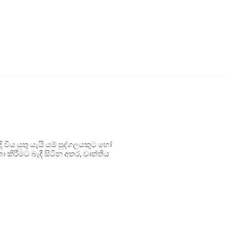
ිය යුතු යැයි යම් පුද්ගලයකුට හෝ
 කිරීමට බැඳී සිටින අතර, වෘත්තීය