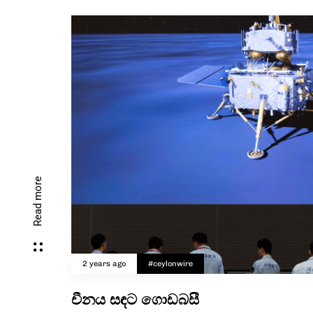
Read more
2 years ago
#ceylonwire
චීනය සඳට ගොඩබසී