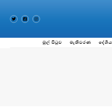
Type and hit enter
මුල් පිටුව
මැතිවරණ
දේශී