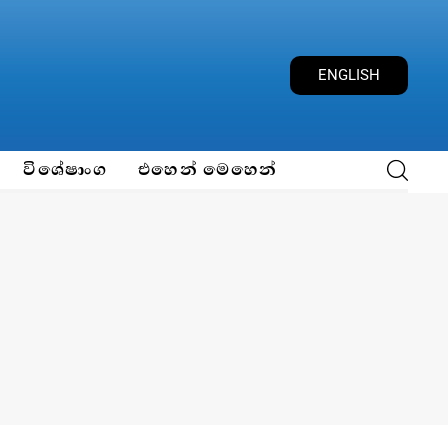
ENGLISH
විශේෂාංග
එහෙන් මෙහෙන්