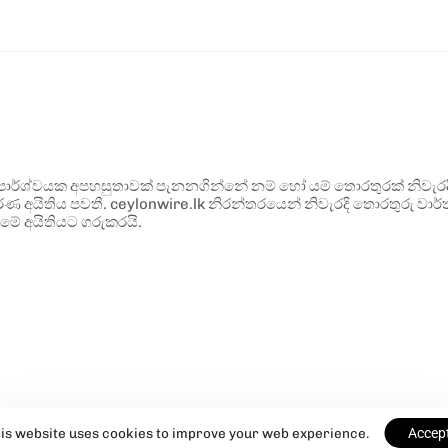
ර්ශ්වයක අපහසුතාවක් පැනනගින්නේ නම් හෝ යම් තොරතුරක් නිවැරදි ව
්ණ අයිතිය පවතී. ceylonwire.lk නිරන්තරයෙන් නිවැරදි තොරතුරු වාර්තා
මේ අයිතියට ගරුකරයි.
is website uses cookies to improve your web experience.
Accep