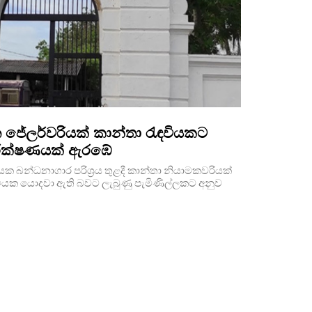
 ජේලර්වරියක් කාන්තා රැඳවියකට
 පරීක්ෂණයක් ඇරඹේ
 බන්ධනාගාර පරිශ්‍රය තුළදී කාන්තා නියාමකවරියක්
වියක යොදවා ඇති බවට ලැබුණු පැමිණිල්ලකට අනුව