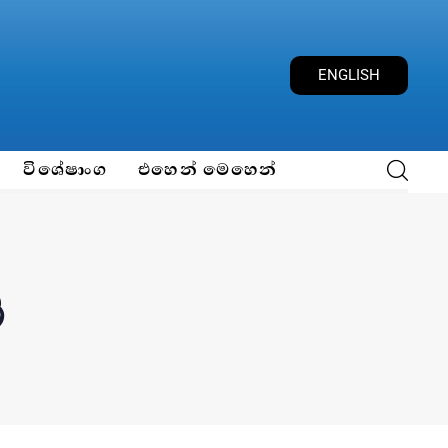
ENGLISH
විශේෂාංග
එහෙන් මෙහෙන්
ය