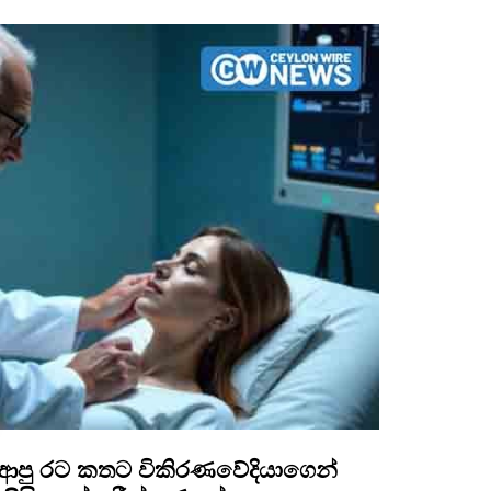
ආපු රට කතට විකිරණවේදියාගෙන්