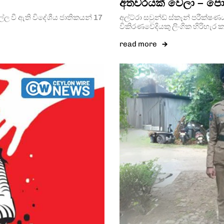
අතවරයක් වෙලා – පොල
ල්ල වී ඇති විදේශීය ජාතිකයන් 17
අල්ට්රා සවුන්ඩ් ස්කෑන් පරීක
විකිරණවේදියකු ලිංගික හිරිහැර 
read more