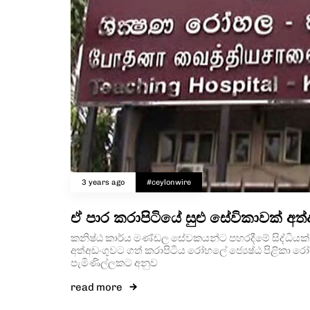
3 years ago
#ceylonwire
ඒ පාර කරාපිටියේ සුළු සේවිකාවක් අත
කනිෂ්ඨ කාර්ය මණ්ඩල සේවකයන්ට පහරදීමේ සිද්ධියක්
අත්අඩංගුවට ගත් කරාපිටිය රෝහලේ ජ්‍යෙෂ්ඨ පිළිකා
පැමිණිල්ලකට අනුව
read more