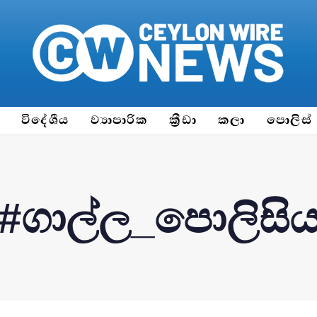
ය
විදේශීය
ව්‍යාපාරික
ක්‍රීඩා
කලා
පොලිස්
#ගාල්ල_පොලිසි