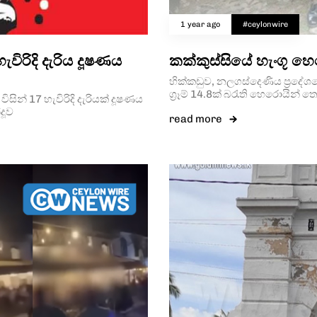
1 year ago
#ceylonwire
ිරිදි දැරිය දූෂණය
කක්කුස්සියේ හැංගූ හ
හික්කඩුව, නලගස්දෙණිය ප්‍රදේශය
ග්‍රෑම් 14.8ක් බරැති හෙරොයින්
ින් 17 හැවිරිදි දැරියක් දූෂණය
දූව
read more