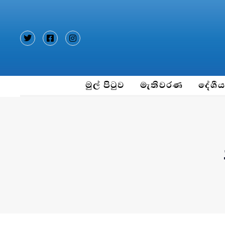
Type and hit enter
මුල් පිටුව
මැතිවරණ
දේශී