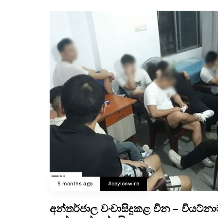
5 months ago
#ceylonwire
අන්තර්ජාල වංචාසිදුකළ චීන – වියට්න