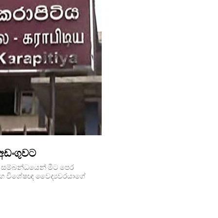
්අඩංගුවට
 සම්බන්ධයෙන් මීට පෙර
 රෝග විශේෂඥ වෛද්‍යවරයාගේ