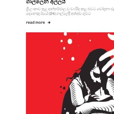
ගාල්ලෙන් අල්ලයි
ශ්‍රී ලංකාව තුළ අන්තර්ජාල වංචා සිදු කළ බවට චෝදනා එ
දෙනෙකු ඊයේ (24) ගාල්ලේදී අත්අඩංගුවට
read more