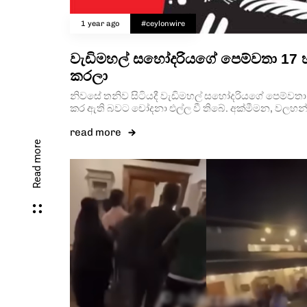
1 year ago
#ceylonwire
වැඩිමහල් සහෝදරියගේ පෙම්වතා 17 හැව
කරලා
නිවසේ තනිව සිටියදී වැඩිමහල් සහෝදරියගේ පෙම්වතා විස
කර ඇති බවට චෝදනා එල්ල වී තිබේ. අක්මීමන, වලහන්
read more
Read more