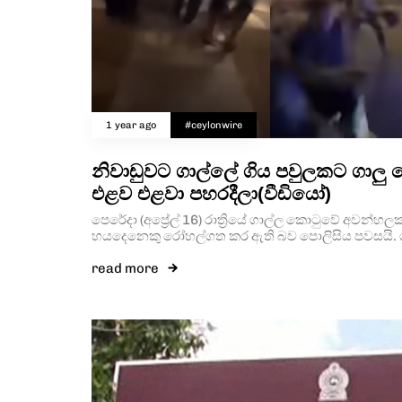
1 year ago
#ceylonwire
නිවාඩුවට ගාල්ලේ ගිය පවුලකට ගාලු
එළව එළවා පහරදීලා(වීඩියෝ)
පෙරේදා (අප්‍රේල් 16) රාත්‍රියේ ගාල්ල කොටුවේ අවන්හලක
හයදෙනෙකු රෝහල්ගත කර ඇති බව පොලිසිය පවසයි. 
read more