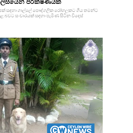
ිසියෙන් පරීක්ෂණයක්
්ෂණයක් සඳහා ගාල්ලේ පෞද්ගලික රෝහලකට ගිය තමන්ට
කළ බවට සංචාරයක් සඳහා පැමිණ සිටින විදෙස්