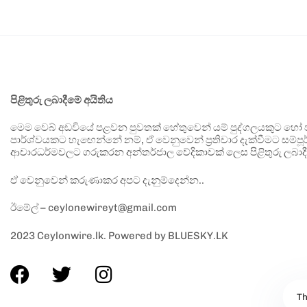
පිළිතුරු ලබාදීමේ අයිතිය
මෙම වෙබ් අඩවියේ පළවන පුවතක් හේතුවෙන් යම් පුද්ගලයකුට හෝ පා
පාර්ශ්වයකට හැඟෙන්නේ නම්, ඒ වෙනුවෙන් ප්‍රතිචාර දැක්වීමට සම්පූර
ආචාරධර්මවලට ගරුකරන අන්තර්ජාල වේදිකාවක් ලෙස පිළිතුරු ලබාදී
ඒ වෙනුවෙන් කරුණාකර අපට දැනුම්දෙන්න..
ඊමේල් – ceylonewireyt@gmail.com
2023 Ceylonwire.lk. Powered by BLUESKY.LK
Th