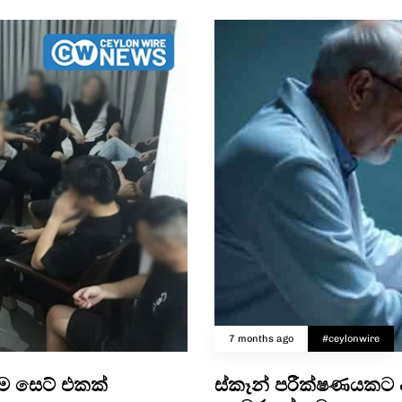
7 months ago
#ceylonwire
ාම සෙට් එකක්
ස්කෑන් පරීක්ෂණයකට 