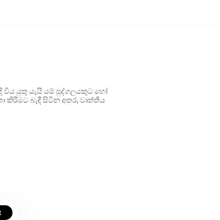
ිය යුතු යැයි යම් පුද්ගලයකුට හෝ
 කිරීමට බැඳී සිටින අතර, වෘත්තීය
t