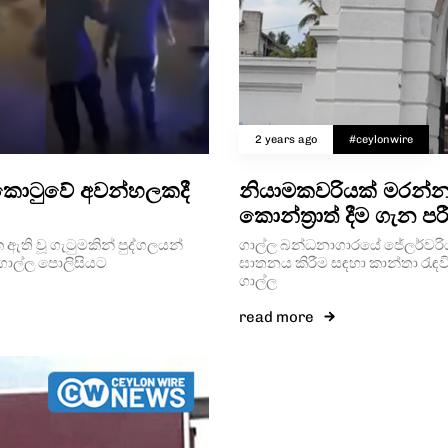
2 years ago
#ceylonwire
 කොටුවේ අවන්හලකදී
නියාමකවරියක් මරන්න
කොන්ත්‍රාත් දීම ගැන
 ඇති වූ ගැටුමකින් පුද්ගලයන්
ගාල්ල බන්ධනාගාරයේ ජේලර්වරියක
ගාල්ල පොලිසියට
ඝාතනය කිරීම සඳහා කාන්තා රැඳ
ගාල්ල
read more