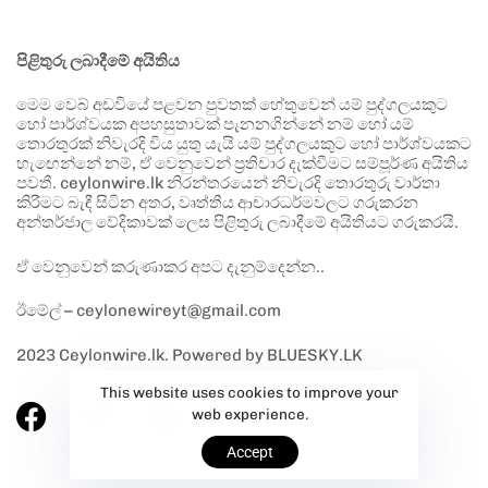
පිළිතුරු ලබාදීමේ අයිතිය
මෙම වෙබ් අඩවියේ පළවන පුවතක් හේතුවෙන් යම් පුද්ගලයකුට
හෝ පාර්ශ්වයක අපහසුතාවක් පැනනගින්නේ නම් හෝ යම්
තොරතුරක් නිවැරදි විය යුතු යැයි යම් පුද්ගලයකුට හෝ පාර්ශ්වයකට
හැඟෙන්නේ නම්, ඒ වෙනුවෙන් ප්‍රතිචාර දැක්වීමට සම්පූර්ණ අයිතිය
පවතී. ceylonwire.lk නිරන්තරයෙන් නිවැරදි තොරතුරු වාර්තා
කිරීමට බැඳී සිටින අතර, වෘත්තීය ආචාරධර්මවලට ගරුකරන
අන්තර්ජාල වේදිකාවක් ලෙස පිළිතුරු ලබාදීමේ අයිතියට ගරුකරයි.
ඒ වෙනුවෙන් කරුණාකර අපට දැනුම්දෙන්න..
ඊමේල් – ceylonewireyt@gmail.com
2023 Ceylonwire.lk. Powered by BLUESKY.LK
This website uses cookies to improve your
web experience.
Accept