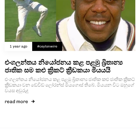
1 year ago
#ceylonwire
එංගලන්තය නියෝජනය කළ පළමු බ්‍රිතාන්‍ය
ජාතික සම කළු ක්‍රිකට් ක්‍රීඩකයා මියයයි
එංගලන්තය නියෝජනය කළ පළමු බ්‍රිතාන්‍ය ජාතික කළු ජාතික ක්‍රිකට්
ක්‍රීඩකයා වන ඩේවිඩ් ලෝරන්ස් මියගොස් තිබේ. මියයන විට ඔහුගේ
වයස අවුරුදු
read more