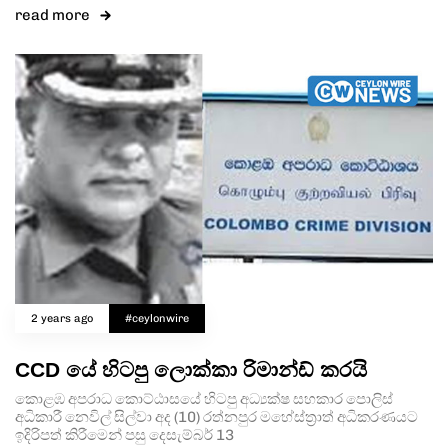
read more
2 years ago
#ceylonwire
CCD යේ හිටපු ලොක්කා රිමාන්ඩ් කරයි
කොළඹ අපරාධ කොට්ඨාසයේ හිටපු අධ්‍යක්ෂ සහකාර පොලිස්
අධිකාරී නෙවිල් සිල්වා අද (10) රත්නපුර මහේස්ත්‍රාත් අධිකරණයට
ඉදිරිපත් කිරීමෙන් පසු දෙසැම්බර් 13