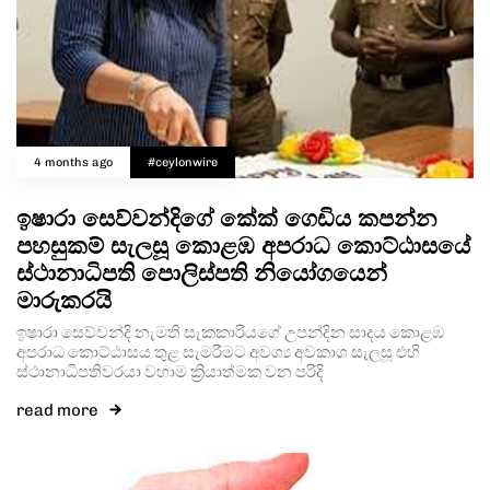
Type and hit enter
4 months ago
#ceylonwire
ඉෂාරා සෙව්වන්දිගේ කේක් ගෙඩිය කපන්න
පහසුකම් සැලසූ කොළඹ අපරාධ කොට්ඨාසයේ
ස්ථානාධිපති පොලිස්පති නියෝගයෙන්
මාරුකරයි
ඉෂාරා සෙව්වන්දි නැමති සැකකාරියගේ උපන්දින සාදය කොළඹ
අපරාධ කොට්ඨාසය තුළ සැමරීමට අවශ්‍ය අවකාශ සැලසූ එහි
ස්ථානාධිපතිවරයා වහාම ක්‍රියාත්මක වන පරිදි
read more