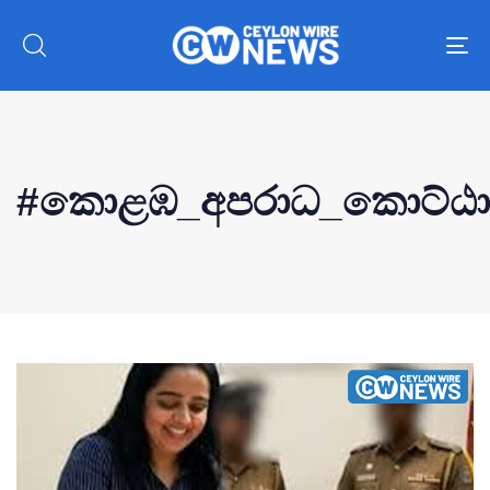
To
nav
#කොළඹ_අපරාධ_කොට්ඨ