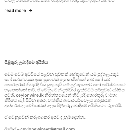
පාඨලී චම්පික රණවකගේ රියදුරුගේ බිරිඳ, කුඩා දරුවා සහ මව
read more
පිළිතුරු ලබාදීමේ අයිතිය
මෙම වෙබ් අඩවියේ පළවන පුවතක් හේතුවෙන් යම් පුද්ගලයකුට
හෝ පාර්ශ්වයක අපහසුතාවක් පැනනගින්නේ නම් හෝ යම්
තොරතුරක් නිවැරදි විය යුතු යැයි යම් පුද්ගලයකුට හෝ පාර්ශ්වයකට
හැඟෙන්නේ නම්, ඒ වෙනුවෙන් ප්‍රතිචාර දැක්වීමට සම්පූර්ණ අයිතිය
පවතී. ceylonwire.lk නිරන්තරයෙන් නිවැරදි තොරතුරු වාර්තා
කිරීමට බැඳී සිටින අතර, වෘත්තීය ආචාරධර්මවලට ගරුකරන
අන්තර්ජාල වේදිකාවක් ලෙස පිළිතුරු ලබාදීමේ අයිතියට ගරුකරයි.
ඒ වෙනුවෙන් කරුණාකර අපට දැනුම්දෙන්න..
ඊමේල් – ceylonewireyt@gmail.com