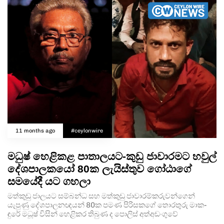
11 months ago
#ceylonwire
මධුෂ් හෙළිකළ පාතාලයට-කුඩු ජාවාරමට හවුල්
දේශපාලකයෝ 80ක ලැයිස්තුව ගෝඨාගේ
සමයේදී යට ගහලා
මත්කුඩු ජාල­යට සම්බන්ධ සහ මත්කුඩු ජාවා­ර­ම්ක­රු­ව­න්ගෙන්
යැපුණු දේශ­පා­ල­න­ඥ­යන් 80ක පමණ පිරි­ස­කගේ තොර­තුරු මාක­
ඳුරේ මධූෂ් විසින් හෙළි­කර තිබුණ ද පොලිස් අත්අ­ඩං­ගුවේ