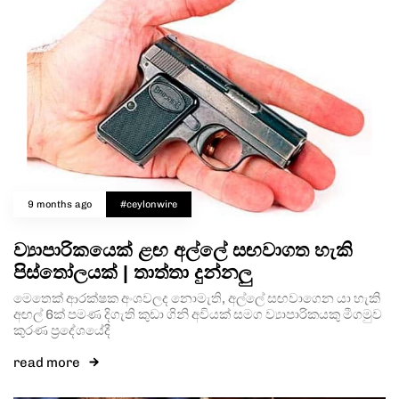
9 months ago
#ceylonwire
ව්‍යාපාරිකයෙක් ළඟ අල්ලේ සඟවාගත හැකි
පිස්තෝලයක් | තාත්තා දුන්නලු
මෙතෙක් ආරක්ෂක අංශවලද නොමැති, අල්ලේ සඟවාගෙන යා හැකි
අඟල් 6ක් පමණ දිගැති කුඩා ගිනි අවියක් සමග ව්‍යාපාරිකයකු මීගමුව
කුරණ ප්‍රදේශයේදී
read more