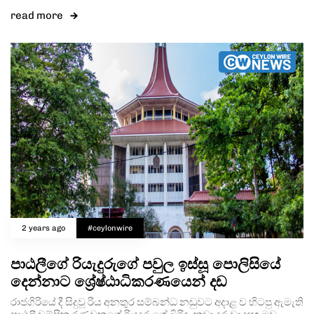
read more
2 years ago
#ceylonwire
පාඨලීගේ රියැදුරුගේ පවුල ඉස්සූ පොලිසියේ
දෙන්නාට ශ්‍රේෂ්ඨාධිකරණයෙන් දඩ
රාජගිරියේ දී සිදුවූ රිය අනතුර සම්බන්ධ නඩුවට අදාළ ව හිටපු ඇමැති