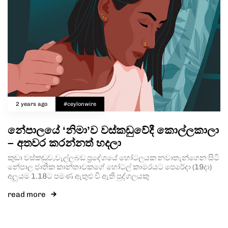
2 years ago
#ceylonwire
නේපාලයේ ‘නිමා’ව වස්කඩුවේදී කොල්ලකාලා
– අතවර කරන්නත් හදලා
කුඩා වස්කඩුව,වැල්ලබඩ ප්‍රදේශයේ හෝටලයක නවාතැන්ගෙන සිටි
නේපාල ජාතික කාන්තාවකගේ හෝටල් කාමරයට පෙරේදා (19දා)
අලුයම 1.18ට පමණ ඇතුළු වී ඇති පුද්ගලයකු
read more