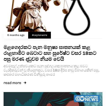
6 months ago
#ceylonwire
මළගෙදරකට පැන මනුෂ්‍ය ඝාතනයක් කළ
රාළහාමිට බෙටාට සහ සුරේෂ්ට වසර 18කට
පසු මරණ දඬුවම නියම වෙයි
අවමඟුල් උත්සවයකට පැන පුද්ගලයකු ඝාතනය කළ බවට
වැරදිකරුවන් වූ තිදෙනකුට, වසර 18ක දීර්ඝ නඩු විභාගයකින් පසු,
කළුතර මහාධිකරණ විනිසුරු තාමර
read more