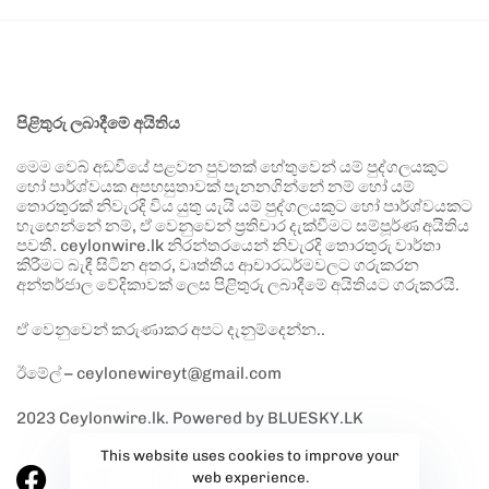
පිළිතුරු ලබාදීමේ අයිතිය
මෙම වෙබ් අඩවියේ පළවන පුවතක් හේතුවෙන් යම් පුද්ගලයකුට
හෝ පාර්ශ්වයක අපහසුතාවක් පැනනගින්නේ නම් හෝ යම්
තොරතුරක් නිවැරදි විය යුතු යැයි යම් පුද්ගලයකුට හෝ පාර්ශ්වයකට
හැඟෙන්නේ නම්, ඒ වෙනුවෙන් ප්‍රතිචාර දැක්වීමට සම්පූර්ණ අයිතිය
පවතී. ceylonwire.lk නිරන්තරයෙන් නිවැරදි තොරතුරු වාර්තා
කිරීමට බැඳී සිටින අතර, වෘත්තීය ආචාරධර්මවලට ගරුකරන
අන්තර්ජාල වේදිකාවක් ලෙස පිළිතුරු ලබාදීමේ අයිතියට ගරුකරයි.
ඒ වෙනුවෙන් කරුණාකර අපට දැනුම්දෙන්න..
ඊමේල් – ceylonewireyt@gmail.com
2023 Ceylonwire.lk. Powered by BLUESKY.LK
This website uses cookies to improve your
web experience.